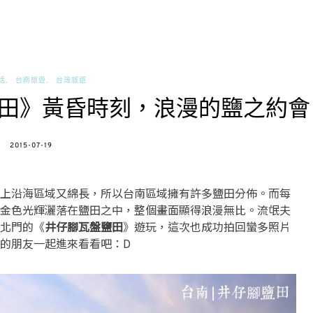
活
台南旅遊
台灣旅遊
田》黃昏時刻，浪漫的鹽之約會
POSTED
2015-07-19
ON
上沿海區域又綿長，所以台南區域擁有許多鹽田分佈。而每
金色光輝灑落在鹽田之中，整個畫面顯得浪漫無比。流氓夫
北門的《
井仔腳瓦盤鹽田
》遊玩，這次也成功拍回蠻多照片
的朋友一起進來看看吧：D