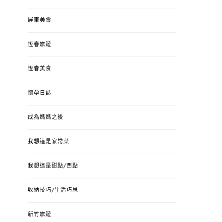
屏東美食
恆春旅遊
恆春美食
懷孕日誌
成為媽媽之後
我想這是家常菜
我想這是甜點/西點
收納技巧/生活巧思
新竹旅遊