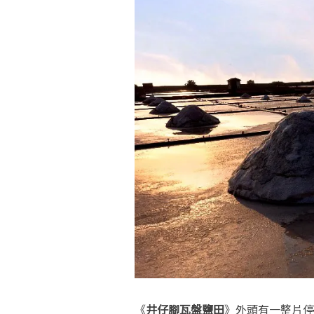
《
井仔腳瓦盤鹽田
》外頭有一整片停