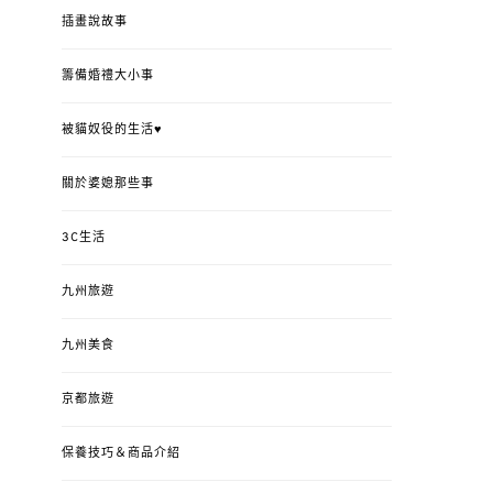
插畫說故事
籌備婚禮大小事
被貓奴役的生活♥
關於婆媳那些事
3C生活
九州旅遊
九州美食
京都旅遊
保養技巧＆商品介紹