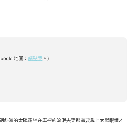
ogle 地圖：
請點我
。)
時刻斜曬的太陽連坐在車裡的流氓夫妻都需要戴上太陽眼鏡才