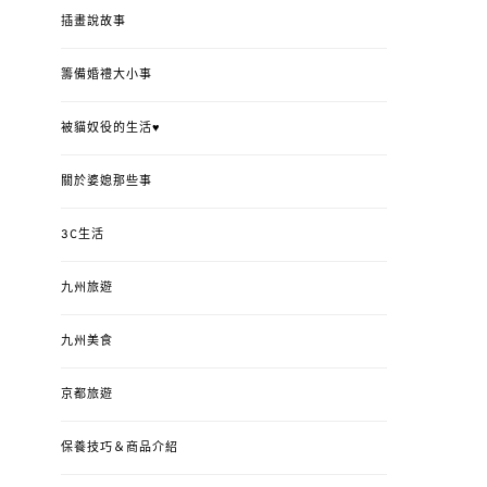
插畫說故事
籌備婚禮大小事
被貓奴役的生活♥
關於婆媳那些事
3C生活
九州旅遊
九州美食
京都旅遊
保養技巧＆商品介紹