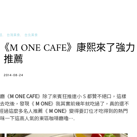
活
台灣美食
台北美食
M ONE CAFE》康熙來了強力
推薦
POSTED
2014-08-24
ON
廳《
M ONE CAFE
》除了來賓狂推連小 S 都贊不絕口，這樣
顆去吃後，發現《
M ONE
》我其實前幾年就吃過了，真的還不
不過經過這麼多名人推薦《
M ONE
》變得要訂位才吃得到的熱門
味一下這高人氣的東區咖啡廳嚕….