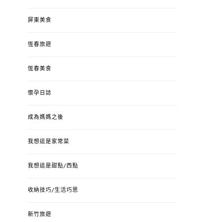
屏東美食
恆春旅遊
恆春美食
懷孕日誌
成為媽媽之後
我想這是家常菜
我想這是甜點/西點
收納技巧/生活巧思
新竹旅遊