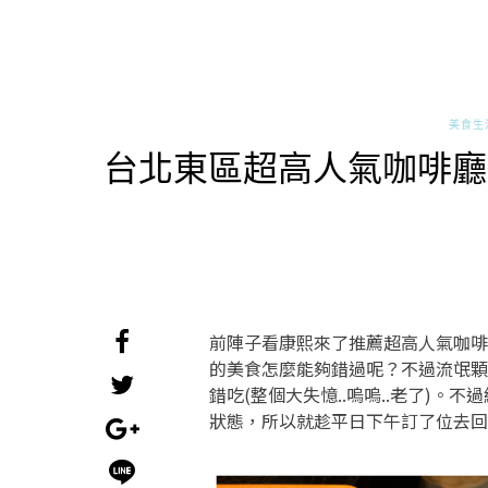
美食生
台北東區超高人氣咖啡廳《
前陣子看康熙來了推薦超高人氣咖啡
的美食怎麼能夠錯過呢？不過流氓
錯吃(整個大失憶..嗚嗚..老了)。
狀態，所以就趁平日下午訂了位去回