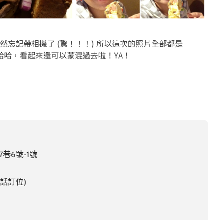
忘記帶相機了 (驚！！！) 所以這次的照片全部都是
拍的呢。哈哈哈，看起來還可以蒙混過去啦！YA！
巷6號-1號
電話訂位)