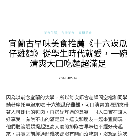
美食生活
台灣美食
宜蘭美食
宜蘭古早味美食推薦《十六崁瓜
仔雞麵》從學生時代就愛，一碗
清爽大口吃麵超滿足
POSTED
2016-02-16
ON
因為以前念宜蘭的大學，所以每次都會趁課間空檔和同學
騎著摩托車跑來吃
十六崁瓜仔雞麵
，可口清爽的湯頭夾帶
著入可即化的雞肉，再搭配炸過的意麵一同入口實在讓人
好享受，有說不出的滿足感。這次和朋友一起來宜蘭玩，
他們聽流氓顆提起這高人氣的排隊古早味也不經好奇起
來，其實之前經過好幾次都沒有開而沒吃到，沒想到這次