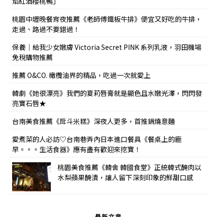
焰紅酒櫻桃鴨」
桃園中壢晚餐宵夜推薦《老師傅鐵板牛排》便宜又好吃的牛排，
走過、路過不要錯過！
保養｜給我少女嫩膚 Victoria Secret PINK 系列乳液，羽田機場
免稅購物推薦
推薦 O&CO. 橄欖油界的精品，吃過一次就愛上
韓劇《她很漂亮》我們的夏莉唇膏就是顯色且水嫩光澤，閃閃發
亮寶石唇★
台南美食推薦《戽斗米糕》深夜人更多，首推鍋燒意麵
愛煮菜的人必訪♡台南巷弄內日本進口餐具《餐桌上的鹿
早。。。生活食器》應有盡有歡迎來挖寶！
桃園美食推薦《韓舍 韓國食堂》正統韓式醃肉以
水梨蘋果醃漬，讓人留下深刻印象的鮮甜口感