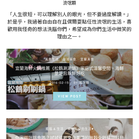
流氓顆
「人生很短，可以理解別人的眼光，但不要過度解讀。」
於是乎，我過著自由自在且偶爾耍點任性流氓的生活，喜
歡用我怪奇的想法洗腦你們，希望成為你們生活中微笑的
理由之一。
美食生活
台灣美食
宜蘭美食
宜蘭海鮮火鍋推薦《松鶴涮涮鍋》家庭式溫馨空間，海鮮
量足且新鮮好吃
POSTED
2016-02-15
BY
流氓顆
ON
VIEW POST
婚姻 & 生活
被貓奴役的生活♥
你家貓咪挑食嗎？試試這款來自美國的無穀全齡貓飼料貝