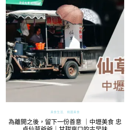
美食生活
桃園美食
為離開之後，留下一份善意 ｜中壢美食 忠
貞仙草爺爺｜甘甜爽口的古早味