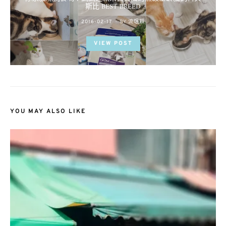
斯比 BEST BREED
POSTED
2016-02-17
BY
流氓顆
ON
VIEW POST
YOU MAY ALSO LIKE