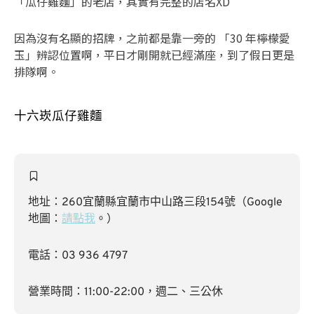
「瓜仔雞麵」的老店，其實有完整的店名XD
因為沒有名顯的招牌，之前都是靠一旁的 「30 年檸檬愛
玉」辨認位置啊，平日才剛開就已經滿座，到了假日更是
排隊啊。
十六崁瓜仔雞麵
地址：
260宜蘭縣宜蘭市中山路三段154號（Google
地圖：
請點我
。）
電話：03 936 4797
營業時間：11:00-22:00，週二、三公休