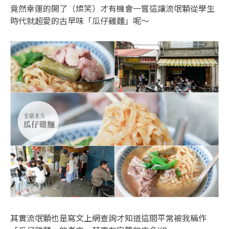
竟然幸運的開了（燦笑）才有機會一嘗這讓流氓顆從學生
時代就超愛的古早味「瓜仔雞麵」呢～
其實流氓顆也是寫文上網查詢才知道這間平常被我稱作