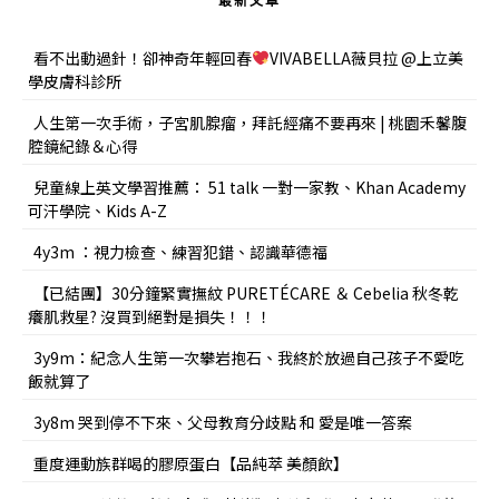
最新文章
看不出動過針！卻神奇年輕回春
VIVABELLA薇貝拉 @上立美
學皮膚科診所
人生第一次手術，子宮肌腺瘤，拜託經痛不要再來 | 桃園禾馨腹
腔鏡紀錄＆心得
兒童線上英文學習推薦： 51 talk 一對一家教、Khan Academy
可汗學院、Kids A-Z
4y3m ：視力檢查、練習犯錯、認識華德福
【已結團】30分鐘緊實撫紋 PURETÉCARE ＆ Cebelia 秋冬乾
癢肌救星? 沒買到絕對是損失！！！
3y9m：紀念人生第一次攀岩抱石、我終於放過自己孩子不愛吃
飯就算了
3y8m 哭到停不下來、父母教育分歧點 和 愛是唯一答案
重度運動族群喝的膠原蛋白【品純萃 美顏飲】