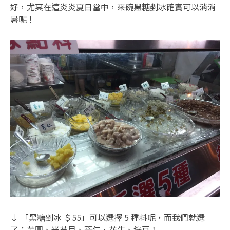
好，尤其在這炎炎夏日當中，來碗黑糖剉冰確實可以消消
暑呢！
↓ 「黑糖剉冰 ＄55」可以選擇 5 種料呢，而我們就選
了：芋圓、米苔目、薏仁、花生、綠豆！