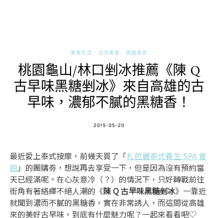
美食生活
台灣美食
桃園美食
桃園龜山/林口剉冰推薦《陳 Q
古早味黑糖剉冰》來自高雄的古
早味，濃郁不膩的黑糖香！
POSTED
2015-05-20
ON
最近愛上泰式按摩，前幾天買了「
札芭麗泰式養生 SPA 會
館
」的團購劵，想說再去享受一下，但是因為沒有預約當
天已經滿呢。在心灰意冷（？）的情況下，只好轉戰前往
街角有著絡繹不絕人潮的《
陳 Q 古早味黑糖剉冰
》一靠近
就聞到濃而不膩的黑糖香，實在非常誘人，而這間從高雄
來的美好古早味，到底有什麼魅力呢？一起來看看吧♡