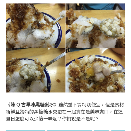
《
陳 Q 古早味黑糖剉冰
》雖然並不算特別便宜，但是食材
新鮮且獨特的黑糖糖水交融在一起實在是美味爽口，在這
夏日怎麼可以少這一味呢？你們說是不是呢？