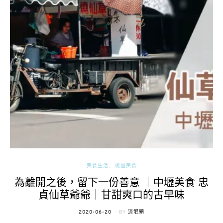
美食生活
桃園美食
為離開之後，留下一份善意 ｜中壢美食 忠
貞仙草爺爺｜甘甜爽口的古早味
POSTED
2020-06-20
BY
流氓顆
ON