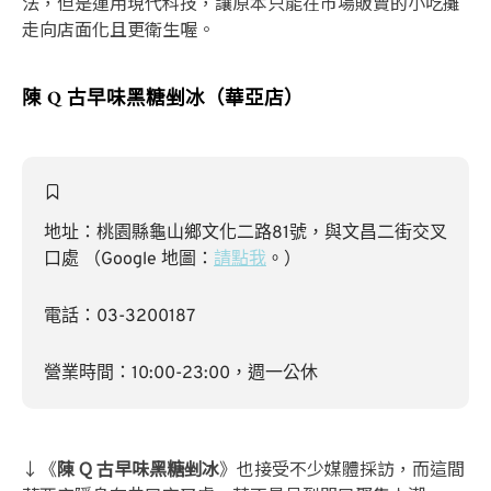
法，但是運用現代科技，讓原本只能在市場販賣的小吃攤
走向店面化且更衛生喔。
陳 Q 古早味黑糖剉冰（華亞店）
地址：桃園縣龜山鄉文化二路81號，與文昌二街交叉
口處 （Google 地圖：
請點我
。）
電話：03-3200187
營業時間：10:00-23:00，週一公休
↓《
陳 Q 古早味黑糖剉冰
》也接受不少媒體採訪，而這間