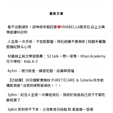
最新文章
看不出動過針！卻神奇年輕回春
VIVABELLA薇貝拉 @上立美
學皮膚科診所
人生第一次手術，子宮肌腺瘤，拜託經痛不要再來 | 桃園禾馨腹
腔鏡紀錄＆心得
兒童線上英文學習推薦： 51 talk 一對一家教、Khan Academy
可汗學院、Kids A-Z
4y3m ：視力檢查、練習犯錯、認識華德福
【已結團】30分鐘緊實撫紋 PURETÉCARE ＆ Cebelia 秋冬乾
癢肌救星? 沒買到絕對是損失！！！
3y9m：紀念人生第一次攀岩抱石、我終於放過自己孩子不愛吃
飯就算了
3y8m 哭到停不下來、父母教育分歧點 和 愛是唯一答案