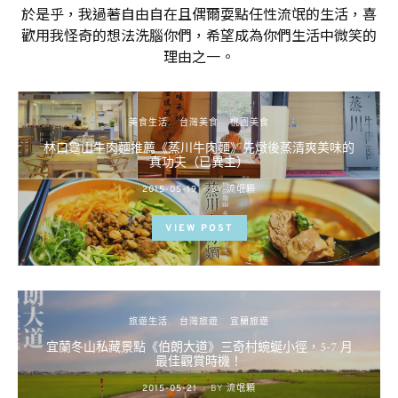
於是乎，我過著自由自在且偶爾耍點任性流氓的生活，喜
歡用我怪奇的想法洗腦你們，希望成為你們生活中微笑的
理由之一。
美食生活
台灣美食
桃園美食
林口龜山牛肉麵推薦《蒸川牛肉麵》先燉後蒸清爽美味的
真功夫（已異主）
POSTED
2015-05-19
BY
流氓顆
ON
VIEW POST
旅遊生活
台灣旅遊
宜蘭旅遊
宜蘭冬山私藏景點《伯朗大道》三奇村蜿蜒小徑，5-7 月
最佳觀賞時機！
POSTED
2015-05-21
BY
流氓顆