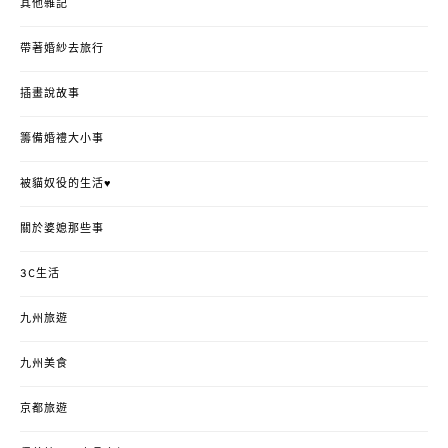
其他雜記
帶著婚紗去旅行
插畫說故事
籌備婚禮大小事
被貓奴役的生活♥
關於婆媳那些事
3C生活
九州旅遊
九州美食
京都旅遊