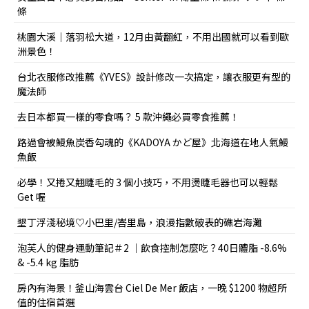
條
桃園大溪｜落羽松大道，12月由黃翻紅，不用出國就可以看到歐
洲景色！
台北衣服修改推薦《YVES》設計修改一次搞定，讓衣服更有型的
魔法師
去日本都買一樣的零食嗎？ 5 款沖繩必買零食推薦！
路過會被鰻魚炭香勾魂的《KADOYA かど屋》北海道在地人氣鰻
魚飯
必學！又捲又翹睫毛的 3 個小技巧，不用燙睫毛器也可以輕鬆
Get 喔
墾丁浮淺秘境♡小巴里/峇里島，浪漫指數破表的礁岩海灘
泡芙人的健身運動筆記＃2 ｜飲食控制怎麼吃？40日體脂 -8.6%
& -5.4 kg 脂肪
房內有海景！釜山海雲台 Ciel De Mer 飯店，一晚 $1200 物超所
值的住宿首選