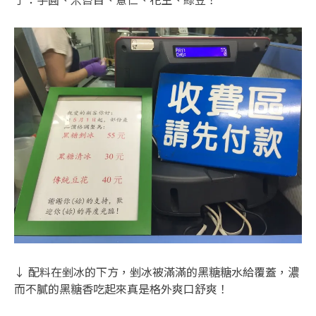
↓ 配料在剉冰的下方，剉冰被滿滿的黑糖糖水給覆蓋，濃
而不膩的黑糖香吃起來真是格外爽口舒爽！