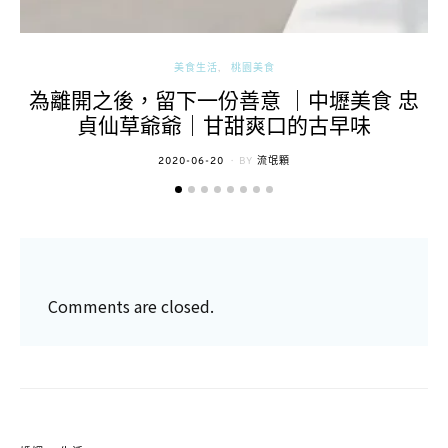
美食生活
桃園美食
為離開之後，留下一份善意 ｜中壢美食 忠
貞仙草爺爺｜甘甜爽口的古早味
POSTED
2020-06-20
BY
流氓顆
ON
Comments are closed.