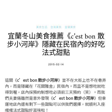
美食生活
台灣美食
宜蘭美食
宜蘭冬山美食推薦《c’est bon 散
步小河岸》隱藏在民宿內的好吃
法式甜點
POSTED
2015-02-14
ON
這間《
c’est bon 散步小河岸
》並不在大街上也不在巷弄
內，而是隱藏在「花間雅舍」民宿內。而且不是想吃就吃
得到喔，店內採預約制想吃必須前三天預約（笑）。而我
們夫妻倆雖然是意外發現《
c’est bon 散步小河岸
》但幸
運地店內還有剩下一些甜點可以供我們選擇，就順利入座
嚐嚐法式甜點好滋味啦！