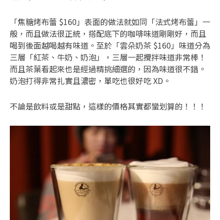
「焦糖烤布蕾 $160」表面的做法就如同「法式烤布蕾」一
般，而且做法很正統，搭配底下的咖啡味道剛剛好，而且
喝到後面越喝越有味道。至於「雲朵奶茶 $160」味道分為
三層「紅茶、牛奶、奶泡」，三層一起攪拌味道非常棒！
而且茶葉看起來也是經過精挑細選的，因為味道很不錯。
奶泡打得非常扎實且濃密，單吃也很好吃 XD。
不論是飲料或是甜點，這樣的價格其實都蠻划算的！！！