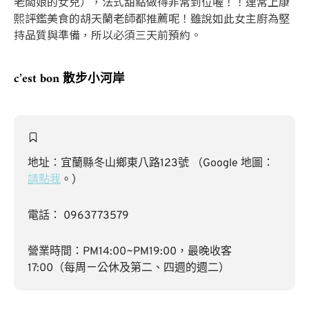
老闆娘的女兒），法式甜點做得非常到位喔！！連常上康
熙評鑑美食的胡天蘭老師都推薦呢！雖說如此女主廚為堅
持品質與準備，所以必須三天前預約。
c’est bon 散步小河岸
地址：宜蘭縣冬山鄉東八路123號 （Google 地圖：
請點我
。）
電話： 0963773579
營業時間：PM14:00~PM19:00，最晚收客
17:00（每周ㄧ公休及第二、四週的週二）