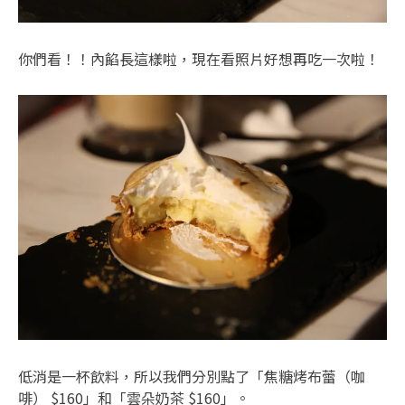
你們看！！內餡長這樣啦，現在看照片好想再吃一次啦！
低消是一杯飲料，所以我們分別點了「焦糖烤布蕾（咖
啡） $160」和「雲朵奶茶 $160」。