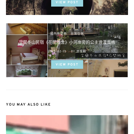
VIEW POST
國內外住宿
台灣住宿
宜蘭冬山民宿《花間雅舍》小河岸旁的公主浪漫風格
POSTED
2015-02-15
BY
流氓顆
ON
VIEW POST
YOU MAY ALSO LIKE