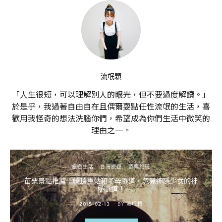
流氓顆
「人生很短，可以理解別人的眼光，但不要過度解讀。」
於是乎，我過著自由自在且偶爾耍點任性流氓的生活，喜
歡用我怪奇的想法洗腦你們，希望成為你們生活中微笑的
理由之一。
旅遊生活
台灣旅遊
苗栗旅遊
苗栗景點推薦：崎頂車站和子母隧道，忽見神隱少女的神
秘隧道！
POSTED
2015-02-13
BY
流氓顆
ON