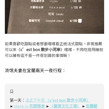
如果喜歡吃甜點或者想要嚐嚐看正統法式甜點。非常推薦
可以來《
c’est bon 散步小河岸
》嚐嚐，不用吃搭飛機就
可以擁有這不是一件很划算的事情嘛！
流氓夫妻在宜蘭兩天一夜行程：
第一天：
法式下午茶 《
c’est bon 散步小河岸
》
►
check in
花間雅舍
►
《
羅東文化工場
》
►
宜蘭駿