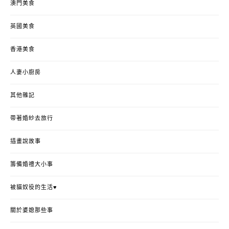
澳門美食
英國美食
香港美食
人妻小廚房
其他雜記
帶著婚紗去旅行
插畫說故事
籌備婚禮大小事
被貓奴役的生活♥
關於婆媳那些事