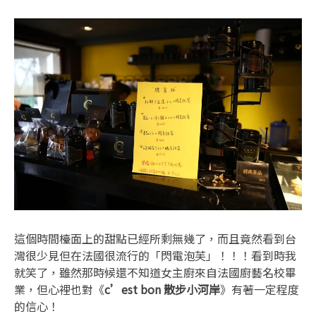
這個時間檯面上的甜點已經所剩無幾了，而且竟然看到台
灣很少見但在法國很流行的「閃電泡芙」！！！看到時我
就笑了，雖然那時候還不知道女主廚來自法國廚藝名校畢
業，但心裡也對《
c’est bon 散步小河岸
》有著一定程度
的信心！