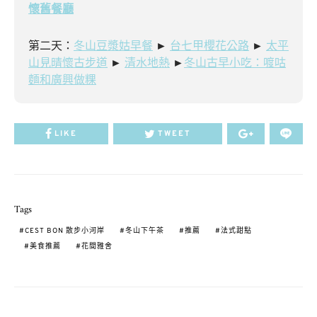
懷舊餐廳
第二天：
冬山豆漿姑早餐
►
台七甲櫻花公路
►
太平
山見晴懷古步道
►
清水地熱
►
冬山古早小吃：喥咕
麵和廣興做粿
LIKE
TWEET
Tags
CEST BON 散步小河岸
冬山下午茶
推薦
法式甜點
美食推薦
花間雅舍