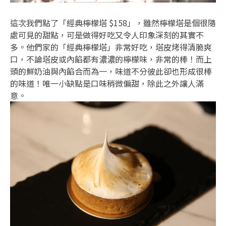
這次我們點了「經典檸檬塔 $158」，雖然檸檬塔是個很隨
處可見的甜點，可是做得好吃又令人印象深刻的其實不
多。他們家的「經典檸檬塔」非常好吃，塔皮烤得清脆爽
口，不論塔皮或內餡都有濃濃的檸檬味，非常的棒！而上
頭的鮮奶油與內餡合而為一，味道不分彼此卻也形成很棒
的味道！唯一小缺點是口味稍微偏甜，除此之外讓人滿
意。