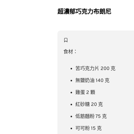
超濃郁巧克力布朗尼
食材：
苦巧克力片 200 克
無鹽奶油 140 克
雞蛋 2 顆
紅砂糖 20 克
低筋麵粉 75 克
可可粉 15 克