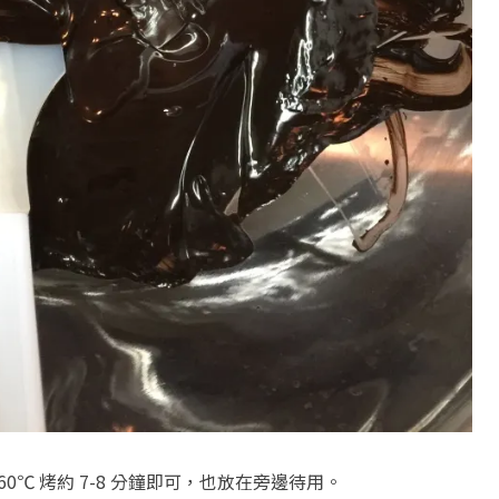
0℃ 烤約 7-8 分鐘即可，也放在旁邊待用。