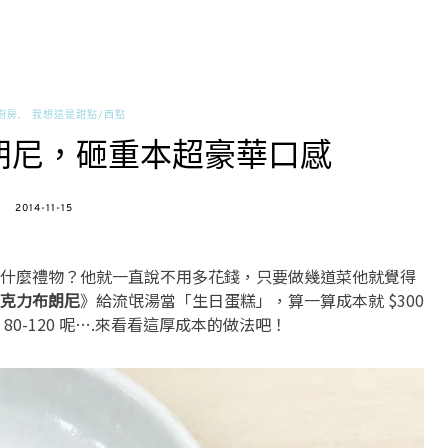
廚房
我想這是甜點/西點
朗尼，砸重本超豪華口感
POSTED
2014-11-15
ON
什麼禮物？他就一直說不用多花錢，只要做幾道菜他就覺得
克力布朗尼
》給流氓湯當「生日蛋糕」，算一算成本就 $300
0-120 呢….來看看這厚成本的做法吧！