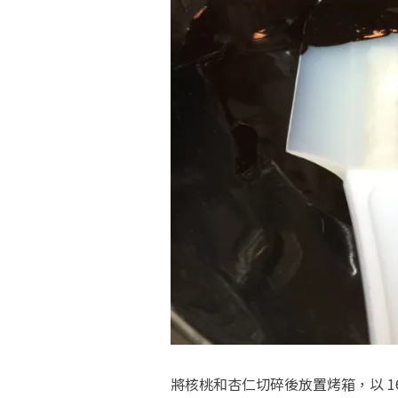
將核桃和杏仁切碎後放置烤箱，以 16