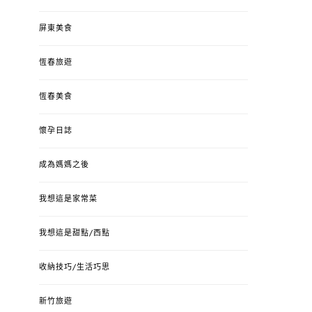
屏東美食
恆春旅遊
恆春美食
懷孕日誌
成為媽媽之後
我想這是家常菜
我想這是甜點/西點
收納技巧/生活巧思
新竹旅遊