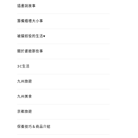
插畫說故事
籌備婚禮大小事
被貓奴役的生活♥
關於婆媳那些事
3C生活
九州旅遊
九州美食
京都旅遊
保養技巧＆商品介紹