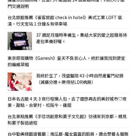
門交通說明
台北旅館推薦《雀客旅館 check in hotel》美式工業 LOFT 裝
潢，行天宮站 1 分鐘＆有停車場
37 週足月隨時準備生，集結大家的愛之超簡易待
產包準備好囉。
東京原宿購物《Ganesh》皇天不負苦心人，終於讓我找到便宜
的編織草帽
我終於生了，茂盛醫院 43 小時自然產奮鬥紀錄
（減痛分娩＋樂得兒LDR病房）
日本名古屋 4 天 3 夜行程懶人包，去了還想再去的美好城市♡夜
景、甜點、合掌村、松阪牛、雞翅
台北景點推薦《手信坊創意和菓子文化館》彷彿來到京都，親見
和菓子製造過程
台中勤美綠園道餐廳：南瓜屋-魔女露露的廚房，適合聚餐＆服務