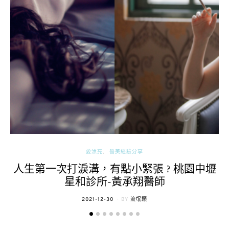
愛漂亮
醫美經驗分享
人生第一次打淚溝，有點小緊張 ? 桃園中壢
星和診所-黃承翔醫師
POSTED
2021-12-30
BY
流氓顆
ON