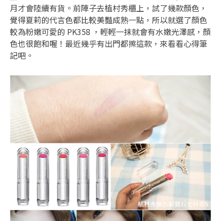
月才會陸續有貨。前陣子去植村秀櫃上，試了幾款顏色，
覺得夏莉的代言色都比較美豔成熟一點，所以就選了顏色
較為粉嫩可愛的 PK358 ，輕輕一抹就會有水嫩光澤感，顏
色也很飽和喔！最近幾乎有出門都擦這款，來看看心得筆
記吧。