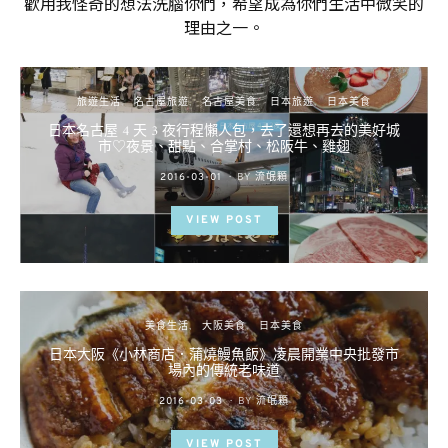
歡用我怪奇的想法洗腦你們，希望成為你們生活中微笑的
理由之一。
旅遊生活
名古屋旅遊
名古屋美食
日本旅遊
日本美食
日本名古屋 4 天 3 夜行程懶人包，去了還想再去的美好城
市♡夜景、甜點、合掌村、松阪牛、雞翅
POSTED
2016-03-01
BY
流氓顆
ON
VIEW POST
美食生活
大阪美食
日本美食
日本大阪《小林商店．蒲燒鰻魚飯》凌晨開業中央批發市
場內的傳統老味道
POSTED
2016-03-03
BY
流氓顆
ON
VIEW POST