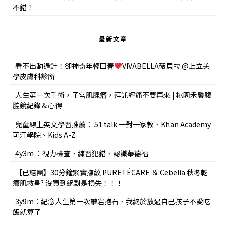
不錯！
最新文章
看不出動過針！卻神奇年輕回春
VIVABELLA薇貝拉 @上立美
學皮膚科診所
人生第一次手術，子宮肌腺瘤，拜託經痛不要再來 | 桃園禾馨腹
腔鏡紀錄＆心得
兒童線上英文學習推薦： 51 talk 一對一家教、Khan Academy
可汗學院、Kids A-Z
4y3m ：視力檢查、練習犯錯、認識華德福
【已結團】30分鐘緊實撫紋 PURETÉCARE ＆ Cebelia 秋冬乾
癢肌救星? 沒買到絕對是損失！！！
3y9m：紀念人生第一次攀岩抱石、我終於放過自己孩子不愛吃
飯就算了