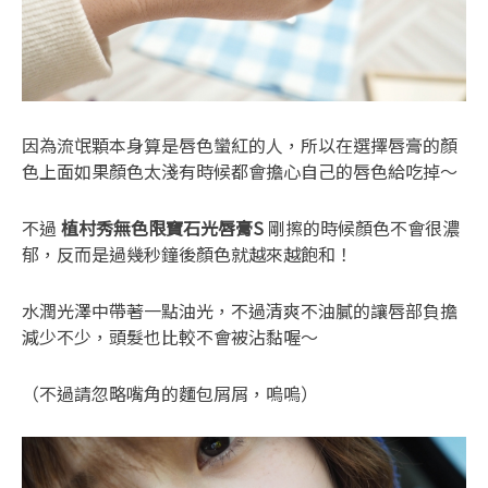
因為流氓顆本身算是唇色蠻紅的人，所以在選擇唇膏的顏
色上面如果顏色太淺有時候都會擔心自己的唇色給吃掉～
不過
植村秀無色限寶石光唇膏S
剛擦的時候顏色不會很濃
郁，反而是過幾秒鐘後顏色就越來越飽和！
水潤光澤中帶著一點油光，不過清爽不油膩的讓唇部負擔
減少不少，頭髮也比較不會被沾黏喔～
（不過請忽略嘴角的麵包屑屑，嗚嗚）