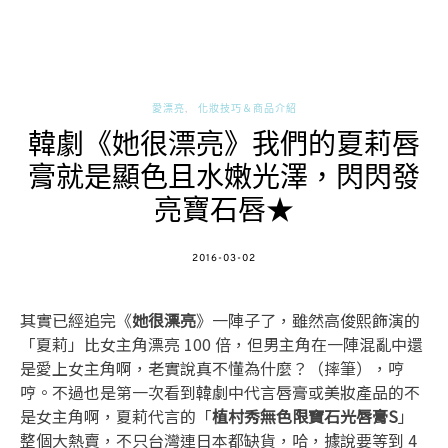
愛漂亮
化妝技巧＆商品介紹
韓劇《她很漂亮》我們的夏莉唇
膏就是顯色且水嫩光澤，閃閃發
亮寶石唇★
POSTED
2016-03-02
ON
其實已經追完《
她很漂亮
》一陣子了，雖然高俊熙飾演的
「夏莉」比女主角漂亮 100 倍，但男主角在一陣混亂中還
是愛上女主角啊，老實說真不懂為什麼？（摔筆），哼
哼。不過也是第一次看到韓劇中代言唇膏或美妝產品的不
是女主角啊，夏莉代言的「
植村秀無色限寶石光唇膏S
」
整個大熱賣，不只台灣連日本都缺貨，哈，據說要等到 4