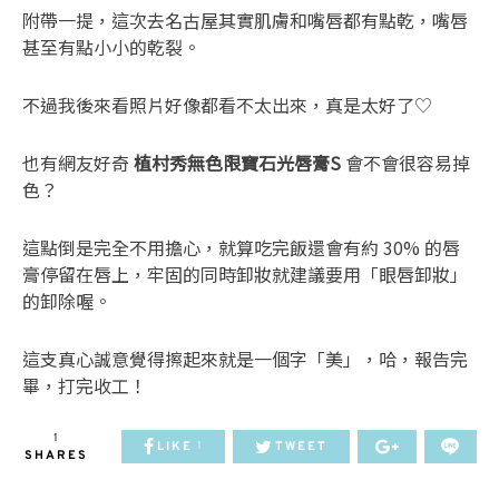
附帶一提，這次去名古屋其實肌膚和嘴唇都有點乾，嘴唇
甚至有點小小的乾裂。
不過我後來看照片好像都看不太出來，真是太好了♡
也有網友好奇
植村秀無色限寶石光唇膏S
會不會很容易掉
色？
這點倒是完全不用擔心，就算吃完飯還會有約 30% 的唇
膏停留在唇上，牢固的同時卸妝就建議要用「眼唇卸妝」
的卸除喔。
這支真心誠意覺得擦起來就是一個字「美」，哈，報告完
畢，打完收工！
1
LIKE
TWEET
1
SHARES