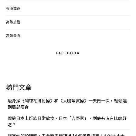
香港旅遊
高雄旅遊
高雄美食
FACEBOOK
熱門文章
瘦身操《蝴蝶袖掰掰操》和《大腿緊實操》一天做一次，輕鬆達
到局部痩身
體驗日本上班族日常飲食，日本「吉野家」，到底有沒有比較好
吃？
擄獲你的拍照魂，去金門不能錯過 14 個景點特搜！內附大小金