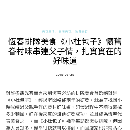
美食生活
台灣美食
恆春美食
恆春排隊美食《小杜包子》懷舊
眷村味串連父子情，扎實實在的
好味道
POSTED
2015-06-26
ON
對許多觀光客而言來到恆春必訪的排隊美食首選絕對是
《
小杜包子
》，經過老闆整整兩年的研發，就為了找回小
時候嚐過父親手作的眷村好味道，研發過程中不曉得丟掉
多少麵團，好在後來真的讓他研發成功，並且成為恆春代
表美食之一。而《
小杜包子
》幾乎每訪都需要排隊，但因
為人員眾多，幾乎很快就可以排到，而且店家也非常貼心