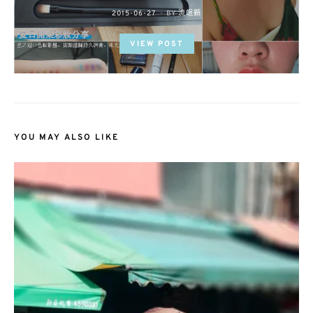
POSTED
2015-06-27
BY
流氓顆
ON
VIEW POST
YOU MAY ALSO LIKE