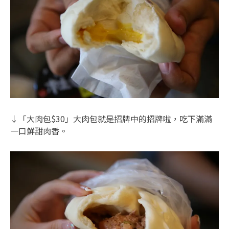
↓「大肉包$30」大肉包就是招牌中的招牌啦，吃下滿滿
一口鮮甜肉香。