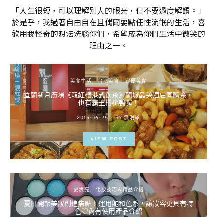
「人生很短，可以理解別人的眼光，但不要過度解讀。」
於是乎，我過著自由自在且偶爾耍點任性流氓的生活，喜
歡用我怪奇的想法洗腦你們，希望成為你們生活中微笑的
理由之一。
美食生活
台灣美食
宜蘭美食
宜蘭新月廣場《靚紅樓港式飲茶》蘭城晶英酒店同體系，
也有霸王櫻桃鴨喔！
POSTED
2015-06-25
BY
流氓顆
ON
VIEW POST
愛漂亮
化妝技巧＆商品介紹
夏日開架美妝創造焦點！運用飽和色系，讓妝容更具有特
色♡內有使用產品介紹