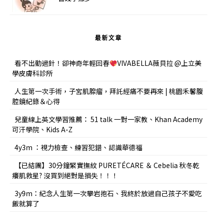
最新文章
看不出動過針！卻神奇年輕回春
VIVABELLA薇貝拉 @上立美
學皮膚科診所
人生第一次手術，子宮肌腺瘤，拜託經痛不要再來 | 桃園禾馨腹
腔鏡紀錄＆心得
兒童線上英文學習推薦： 51 talk 一對一家教、Khan Academy
可汗學院、Kids A-Z
4y3m ：視力檢查、練習犯錯、認識華德福
【已結團】30分鐘緊實撫紋 PURETÉCARE ＆ Cebelia 秋冬乾
癢肌救星? 沒買到絕對是損失！！！
3y9m：紀念人生第一次攀岩抱石、我終於放過自己孩子不愛吃
飯就算了