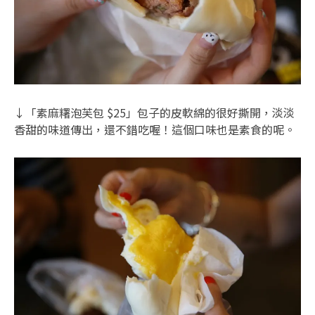
↓「素麻糬泡芙包 $25」包子的皮軟綿的很好撕開，淡淡
香甜的味道傳出，還不錯吃喔！這個口味也是素食的呢。