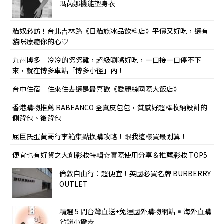
瑪芮娜機能塑身衣
貓奴必訪！台北吉林路《日貓族冰品飲料店》平價又好吃，還有
貓咪療癒你的心♡
九州博多｜冷冷的努努雞，超級唰嘴好吃，一口接一口停不下
來，就在博多車站「博多小徑」內！
台中住宿｜住來住去還是最喜歡《愛麗絲國際大飯店》
香港購物推薦 RABEANCO 全真皮包包，質感好超棒收納設計的
側背包、後背包
屈臣氏蛋黃哥行李箱集點換購攻略！跟我這樣買最划算！
便宜也有好貨之大創彩妝特輯☆實際使用分享＆推薦彩妝 TOP5
倫敦自由行：超便宜！英國必買名牌 BURBERRY
OUTLET
精選 5 間台灣直送+免運國外購物網站
海外直購
省錢小撇步