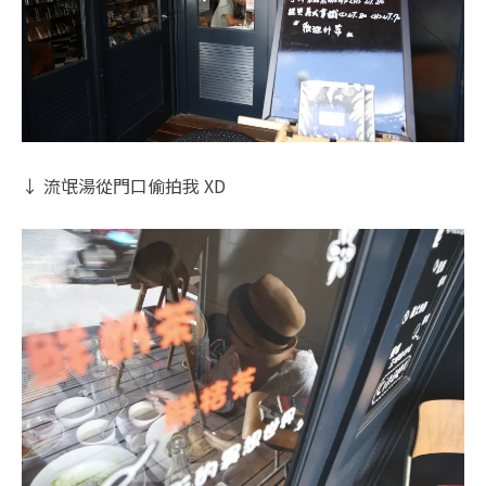
↓ 流氓湯從門口偷拍我 XD