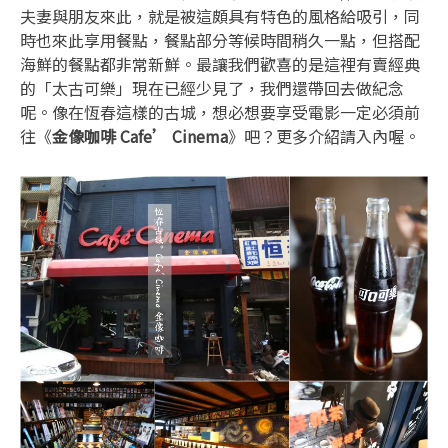
夫妻與朋友來此，就是被這頗具有特色的風格給吸引，同
時也來此享用餐點，餐點部分等候時間稍久一點，但搭配
海鮮的餐點都非常新鮮。最讓我們歡喜的是這裡有賣經典
的「太古可樂」現在已經少見了，我們還帶回去做紀念
呢。像在恆春這樣的古城，想必想要享受電影一定必須前
往《
金像咖啡 Cafe’ Cinema
》吧？更多介紹請入內喔。