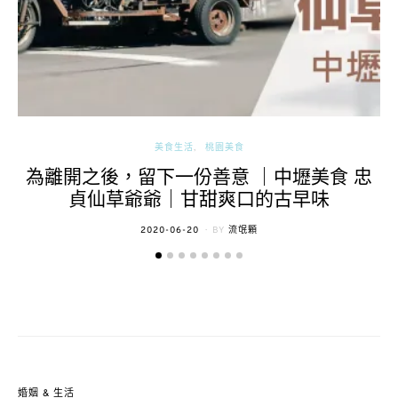
美食生活
桃園美食
為離開之後，留下一份善意 ｜中壢美食 忠
貞仙草爺爺｜甘甜爽口的古早味
POSTED
2020-06-20
BY
流氓顆
ON
婚姻 & 生活