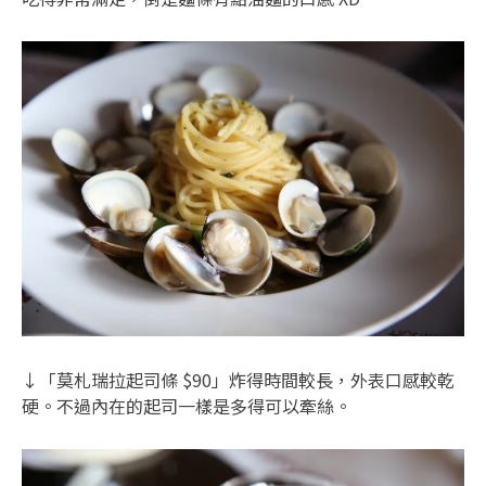
↓「莫札瑞拉起司條 $90」炸得時間較長，外表口感較乾
硬。不過內在的起司一樣是多得可以牽絲。