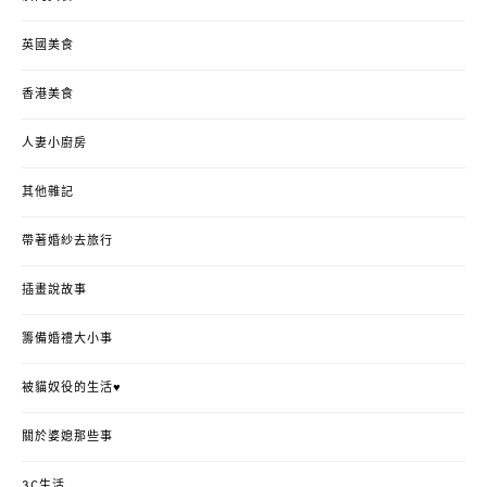
英國美食
香港美食
人妻小廚房
其他雜記
帶著婚紗去旅行
插畫說故事
籌備婚禮大小事
被貓奴役的生活♥
關於婆媳那些事
3C生活