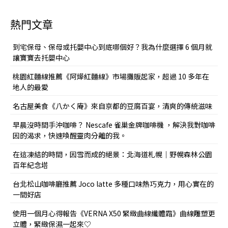
熱門文章
到宅保母、保母或托嬰中心到底哪個好？我為什麼選擇 6 個月就
讓寶寶去托嬰中心
桃園紅麵線推薦《阿燁紅麵線》市場攤販起家，超過 10 多年在
地人的最愛
名古屋美食《八かく庵》來自京都的豆腐百宴，清爽的傳統滋味
早晨沒時間手沖咖啡？ Nescafe 雀巢金牌咖啡機 ，解決我對咖啡
因的渴求，快速喚醒靈肉分離的我。
在這凍結的時間，因雪而成的絕景：北海道札幌｜野幌森林公園
百年紀念塔
台北松山咖啡廳推薦 Joco latte 多種口味熱巧克力，用心實在的
一間好店
使用一個月心得報告《VERNA X50 緊緻曲線纖體霜》曲線雕塑更
立體，緊緻保濕一起來♡