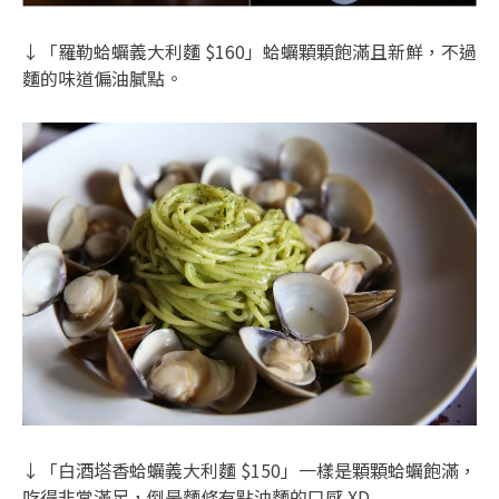
↓「羅勒蛤蠣義大利麵 $160」蛤蠣顆顆飽滿且新鮮，不過
麵的味道偏油膩點。
↓「白酒塔香蛤蠣義大利麵 $150」一樣是顆顆蛤蠣飽滿，
吃得非常滿足，倒是麵條有點油麵的口感 XD