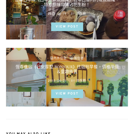
恆春古早味《白羊道柴燒麻糬》百年古厝內的現做麻糬，
特推原味麻糬沾花生粉！
POSTED
2015-06-19
BY
流氓顆
ON
VIEW POST
國內外住宿
台灣住宿
恆春住宿《日安摩墅 BONJOUR》住宿附早餐，價格平價
＆童趣佈置
POSTED
2015-06-21
BY
流氓顆
ON
VIEW POST
YOU MAY ALSO LIKE