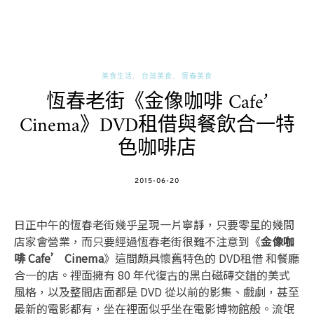
美食生活
台灣美食
恆春美食
恆春老街《金像咖啡 Cafe’
Cinema》DVD租借與餐飲合一特
色咖啡店
POSTED
2015-06-20
ON
日正中午的恆春老街幾乎呈現一片寧靜，只要零星的幾間
店家會營業，而只要經過恆春老街很難不注意到《
金像咖
啡 Cafe’ Cinema
》這間頗具懷舊特色的 DVD租借 和餐廳
合一的店。裡面擁有 80 年代復古的黑白磁磚交錯的美式
風格，以及整間店面都是 DVD 從以前的影集、戲劇，甚至
最新的電影都有，坐在裡面似乎坐在電影博物館般。流氓