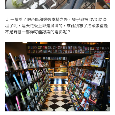
↓ 一樓除了吧台區和幾張桌椅之外，幾乎都被 DVD 給淹
埋了呢，連天花板上都是滿滿的，來此別忘了抬頭張望是
不是有哪一部你可能認識的電影呢？