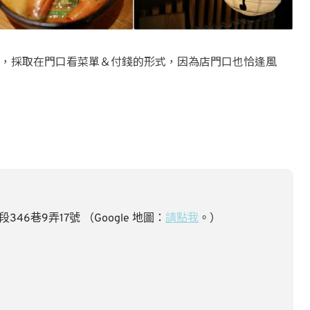
，採取在門口看菜單＆付錢的形式，因為店門口也恰逢風
46巷9弄17號 （Google 地圖：
請點我
。）