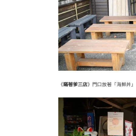
《
瞞著爹三店
》門口放著「海鮮丼」