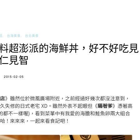
活
台灣美食
台北美食
料超澎派的海鮮丼，好不好吃見
仁見智
POSTED
2015-02-05
ON
店
》雖然位於微風廣場附近，之前經過好幾次都沒注意到，
久失修的日式老宅 XD。雖然外表不起眼但《
瞞著爹
》憑著高
賣的都不一樣喔)，看到菜單中有我愛的海膽和鮭魚卵兩大組合
哈！來來來，一起來看食記吧！