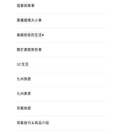
插畫說故事
籌備婚禮大小事
被貓奴役的生活♥
關於婆媳那些事
3C生活
九州旅遊
九州美食
京都旅遊
保養技巧＆商品介紹