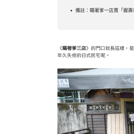
備註：瞞著爹一店賣「握壽
《
瞞著爹三店
》的門口就長這樣，是
年久失修的日式民宅呢。