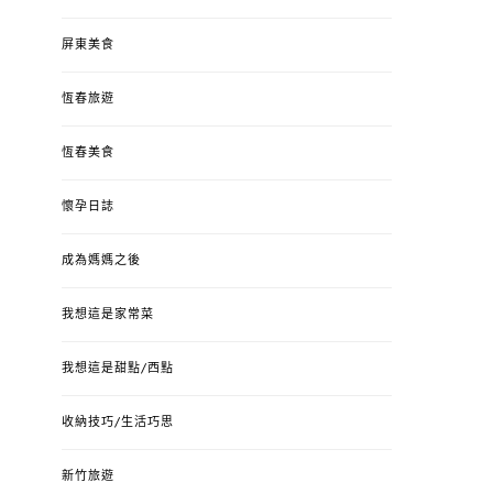
屏東美食
恆春旅遊
恆春美食
懷孕日誌
成為媽媽之後
我想這是家常菜
我想這是甜點/西點
收納技巧/生活巧思
新竹旅遊