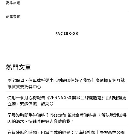
高雄旅遊
高雄美食
FACEBOOK
熱門文章
到宅保母、保母或托嬰中心到底哪個好？我為什麼選擇 6 個月就
讓寶寶去托嬰中心
使用一個月心得報告《VERNA X50 緊緻曲線纖體霜》曲線雕塑更
立體，緊緻保濕一起來♡
早晨沒時間手沖咖啡？ Nescafe 雀巢金牌咖啡機 ，解決我對咖啡
因的渴求，快速喚醒靈肉分離的我。
在這凍結的時間，因雪而成的絕景：北海道札幌｜野幌森林公園