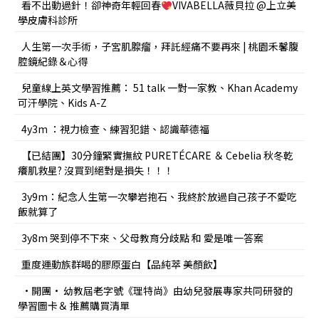
看不出動過針！卻神奇年輕回春
VIVABELLA薇貝拉 @上立美
學皮膚科診所
人生第一次手術，子宮肌腺瘤，拜託經痛不要再來 | 桃園禾馨腹
腔鏡紀錄＆心得
兒童線上英文學習推薦： 51 talk 一對一家教、Khan Academy
可汗學院、Kids A-Z
4y3m ：視力檢查、練習犯錯、認識華德福
【已結團】30分鐘緊實撫紋 PURETÉCARE ＆ Cebelia 秋冬乾
癢肌救星? 沒買到絕對是損失！！！
3y9m：紀念人生第一次攀岩抱石、我終於放過自己孩子不愛吃
飯就算了
3y8m 哭到停不下來、父母教育分歧點 和 愛是唯一答案
重度運動族群喝的膠原蛋白【品純萃 美顏飲】
•開團• 幼教屆老字號《理特尚》由幼兒發展專家共同研發的
學習圖卡＆ 推薦購買清單