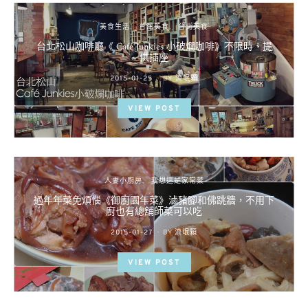
美食生活
台灣美食
台北美食
台北松山咖啡廳《 Café Junkies 小破爛咖啡》不限時、提
供插座
POSTED
2015-01-25
BY
流氓顆
ON
VIEW POST
人妻小廚房
我想這是家常菜
過年年菜免煩惱《御廚園年菜》滷豬腳和佛跳牆，不用下
廚也有總舖師菜可以吃
POSTED
2015-01-27
BY
流氓顆
ON
VIEW POST