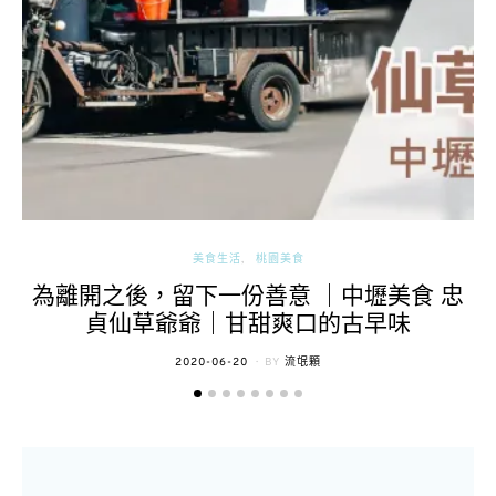
美食生活
桃園美食
為離開之後，留下一份善意 ｜中壢美食 忠
貞仙草爺爺｜甘甜爽口的古早味
POSTED
2020-06-20
BY
流氓顆
ON