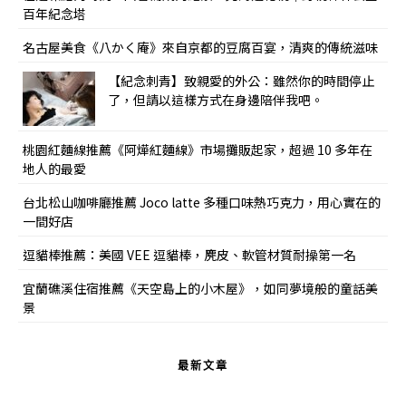
百年紀念塔
名古屋美食《八かく庵》來自京都的豆腐百宴，清爽的傳統滋味
【紀念刺青】致親愛的外公：雖然你的時間停止
了，但請以這樣方式在身邊陪伴我吧。
桃園紅麵線推薦《阿燁紅麵線》市場攤販起家，超過 10 多年在
地人的最愛
台北松山咖啡廳推薦 Joco latte 多種口味熱巧克力，用心實在的
一間好店
逗貓棒推薦：美國 VEE 逗貓棒，麂皮、軟管材質耐操第一名
宜蘭礁溪住宿推薦《天空島上的小木屋》，如同夢境般的童話美
景
最新文章