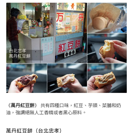
《
萬丹紅豆餅
》 共有四種口味，紅豆、芋頭、菜脯和奶
油，強調絕無人工香精或者黑心原料。
萬丹紅豆餅（台北忠孝）