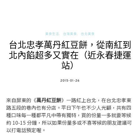
美食生活
台灣美食
台北美食
台北忠孝萬丹紅豆餅，從南紅到
北內餡超多又實在（近永春捷運
站）
POSTED
2015-01-26
ON
來自屏東的《
萬丹紅豆餅
》一路紅上台北，在台北忠孝東
路五段的巷內也有分店。平日下午也不少人光顧，共有四
種口味每一種都平凡中帶有獨特，買的份量一多就要等候
約 10-15 分鐘，所以如果份量多或不喜等候的朋友建議可
以打電話預定喔。