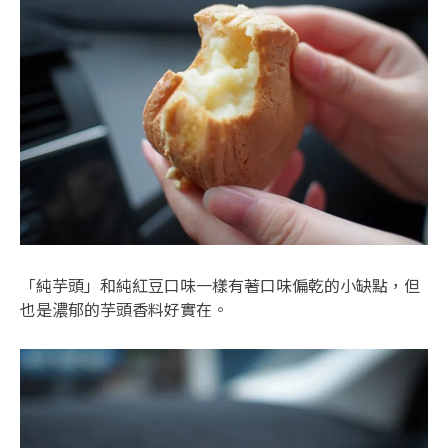
「純芋頭」和純紅豆口味一樣有著口味偏乾的小缺點，但
也是濃郁的芋頭香料好實在。