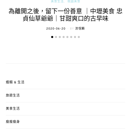
美食生活
桃園美食
為離開之後，留下一份善意 ｜中壢美食 忠
貞仙草爺爺｜甘甜爽口的古早味
POSTED
2020-06-20
BY
流氓顆
ON
婚姻 & 生活
旅遊生活
美食生活
瘦瘦瘦身