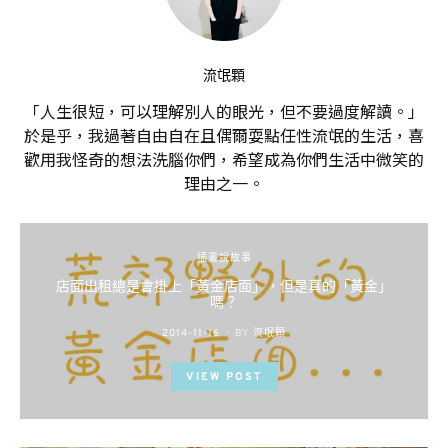
流氓顆
「人生很短，可以理解別人的眼光，但不要過度解讀。」
於是乎，我過著自由自在且偶爾耍點任性流氓的生活，喜
歡用我怪奇的想法洗腦你們，希望成為你們生活中微笑的
理由之一。
插畫說故事
店面出租總是會掛上「黃金店面」，但是真的「黃金」
嗎？
POSTED
2014-11-16
BY
流氓顆
ON
VIEW POST