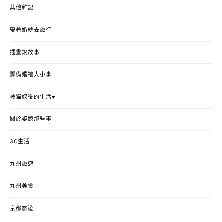
其他雜記
帶著婚紗去旅行
插畫說故事
籌備婚禮大小事
被貓奴役的生活♥
關於婆媳那些事
3C生活
九州旅遊
九州美食
京都旅遊