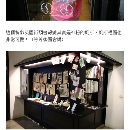
這個貌似英國街頭書報攤其實是神秘的廁所，廁所裡面也
非常可愛！（等等後面會講）