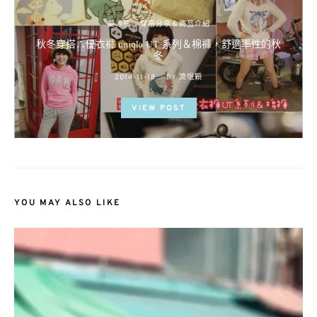
愛漂亮
穿搭分享＆商品介紹
秋冬穿搭∴優衣褲 uniqlo UT 系列＆棉褲，舒適率性的秋
冬
POSTED
2014-11-18
BY
流氓顆
ON
VIEW POST
YOU MAY ALSO LIKE