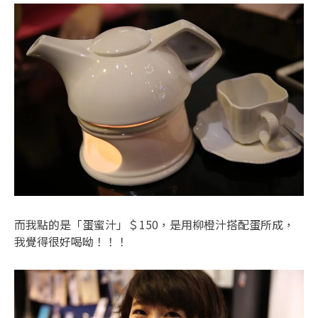
而我點的是「蛋蜜汁」＄150，是用柳橙汁搭配蛋所成，
我覺得很好喝呦！！！