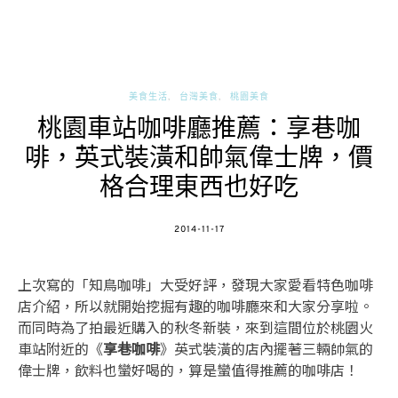
美食生活
台灣美食
桃園美食
桃園車站咖啡廳推薦：享巷咖
啡，英式裝潢和帥氣偉士牌，價
格合理東西也好吃
POSTED
2014-11-17
ON
上次寫的「知鳥咖啡」大受好評，發現大家愛看特色咖啡
店介紹，所以就開始挖掘有趣的咖啡廳來和大家分享啦。
而同時為了拍最近購入的秋冬新裝，來到這間位於桃園火
車站附近的《
享巷咖啡
》英式裝潢的店內擺著三輛帥氣的
偉士牌，飲料也蠻好喝的，算是蠻值得推薦的咖啡店！