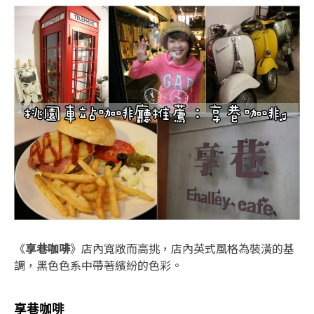
《
享巷咖啡
》店內寬敞而高挑，店內英式風格為裝潢的基
調，黑色色系中帶著繽紛的色彩。
享巷咖啡