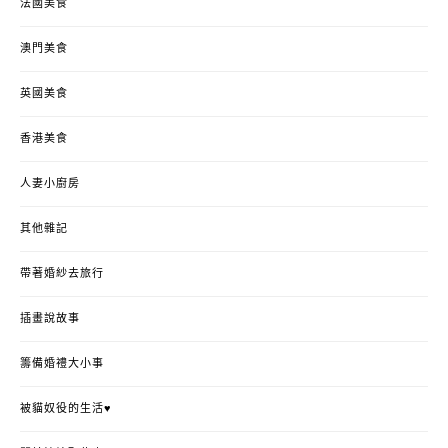
法國美食
澳門美食
英國美食
香港美食
人妻小廚房
其他雜記
帶著婚紗去旅行
插畫說故事
籌備婚禮大小事
被貓奴役的生活♥