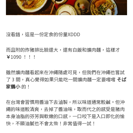
沒看錯，這是一份定食的份量XDDD
而且附的炸豬排比臉還大，還有白飯和爌肉麵，這樣才
￥
1090 ！！！
雖然爌肉麵看起來在沖繩隨處可見，但我們在沖繩也嘗試
了 3 間，真心覺得如果只能吃一間爌肉麵一定要嚐嚐
そば
家鶴小
的！
在台灣會習慣用醬油下去滷製，所以味道通常較鹹。但沖
繩的味道較清爽，去掉了醬油味，取而代之的感受是豬肉
本身油脂的芬芳與軟嫩的口感，一口咬下是入口即化的愉
快，不顯油膩也不會太柴！非常值得一試！