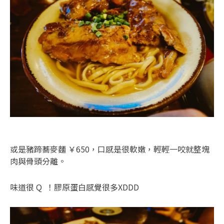
或是豬蹄蕎麥麵 ￥650，口感是很軟嫩，輕輕一咬就整塊
肉與骨頭分離。
味道很 Q ！膠原蛋白感覺很多XDDD