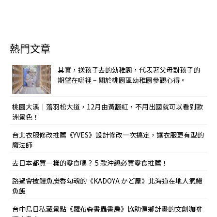
熱門文章
其實，送孩子去的幼稚園，代表著父母對孩子的
期望在哪裡 – 關於桃園區幼稚園參觀心得。
桃園大溪｜落羽松大道，12月由黃翻紅，不用出國就可以看到歐
洲景色！
台北衣服修改推薦《YVES》設計修改一次搞定，讓衣服更有型的
魔法師
去日本都買一樣的零食嗎？ 5 款沖繩必買零食推薦！
路過會被鰻魚炭香勾魂的《KADOYA かど屋》北海道在地人氣鰻
魚飯
台中烏日私藏景點《羅布森書蟲書房》協助偏鄉計畫的文創咖啡