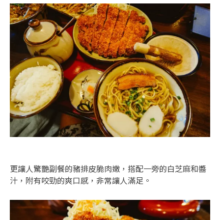
更讓人驚艷副餐的豬排皮脆肉嫩，搭配一旁的白芝麻和醬
汁，附有咬勁的爽口感，非常讓人滿足。