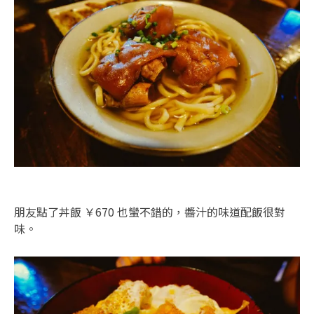
朋友點了丼飯 ￥670 也蠻不錯的，醬汁的味道配飯很對
味。