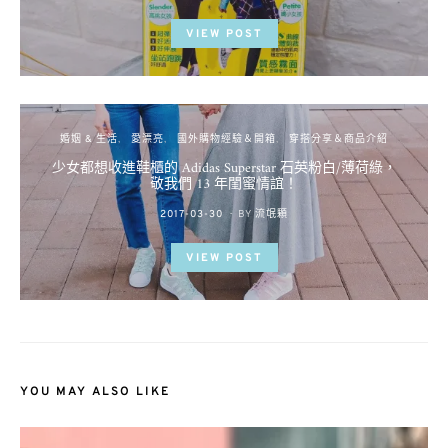
ON
VIEW POST
婚姻 & 生活
愛漂亮
國外購物經驗＆開箱
穿搭分享＆商品介紹
少女都想收進鞋櫃的 Adidas Superstar 石英粉白/薄荷綠，
敬我們 13 年閨蜜情誼！
POSTED
2017-03-30
BY
流氓顆
ON
VIEW POST
YOU MAY ALSO LIKE