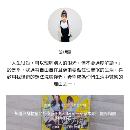
流氓顆
「人生很短，可以理解別人的眼光，但不要過度解讀。」
於是乎，我過著自由自在且偶爾耍點任性流氓的生活，喜
歡用我怪奇的想法洗腦你們，希望成為你們生活中微笑的
理由之一。
愛漂亮
穿搭分享＆商品介紹
永遠與身材奮鬥的女孩。E‧Heart 一穿就顯瘦，提臀縮腹
的壓力褲！
POSTED
2017-03-23
BY
流氓顆