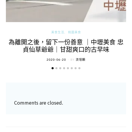
美食生活
桃園美食
為離開之後，留下一份善意 ｜中壢美食 忠
貞仙草爺爺｜甘甜爽口的古早味
POSTED
2020-06-20
BY
流氓顆
ON
Comments are closed.