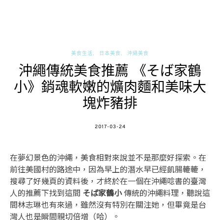
美食生活
日本美食
沖繩美食
沖繩傳統美食推薦 《そば家鶴
小》銷魂軟嫩的爌肉麵和美味大
塊炸豬排
POSTED
2017-03-24
ON
在夢幻景色的沖繩，美食相對來說並不是那麼好探索。在
前往美國村的路途中，因為早上的潛水早已經飢腸轆轆，
搜尋了好幾頁的資料後，才終於在一個在沖繩唸書的臺灣
人的推薦下找到這間
そば家鶴小
傳統的沖繩料理，聽說這
間林志琳也有來過，雖然沒有特別在關注她，但畢竟是台
灣人也是瞬間親切倍增（哈）。