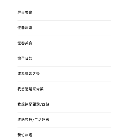
屏東美食
恆春旅遊
恆春美食
懷孕日誌
成為媽媽之後
我想這是家常菜
我想這是甜點/西點
收納技巧/生活巧思
新竹旅遊