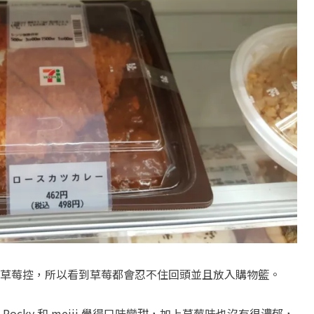
草莓控，所以看到草莓都會忍不住回頭並且放入購物籃。
ocky 和 meiji 覺得口味變甜，加上草莓味也沒有很濃郁，