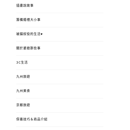
插畫說故事
籌備婚禮大小事
被貓奴役的生活♥
關於婆媳那些事
3C生活
九州旅遊
九州美食
京都旅遊
保養技巧＆商品介紹