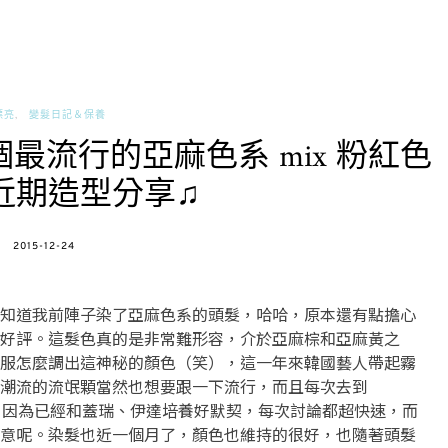
漂亮
變髮日記＆保養
來個最流行的亞麻色系 mix 粉紅色
近期造型分享♫
POSTED
2015-12-24
ON
知道我前陣子染了亞麻色系的頭髮，哈哈，原本還有點擔心
好評。這髮色真的是非常難形容，介於亞麻棕和亞麻黃之
服怎麼調出這神秘的顏色（笑），這一年來韓國藝人帶起霧
潮流的流氓顆當然也想要跟一下流行，而且每次去到
因為已經和蓋瑞、伊達培養好默契，每次討論都超快速，而
意呢。染髮也近一個月了，顏色也維持的很好，也隨著頭髮