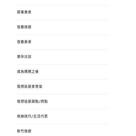
屏東美食
恆春旅遊
恆春美食
懷孕日誌
成為媽媽之後
我想這是家常菜
我想這是甜點/西點
收納技巧/生活巧思
新竹旅遊