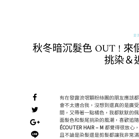
愛
秋冬暗沉髮色 OUT ! 
挑染＆
有在發露流氓顆粉絲團的朋友應該都
會不太適合我，沒想到還真的是廣受
間，又帶著一點橘色，我都默默的佩
面髮色和髮尾挑染的風潮，喜歡追隨
ÉCOUTER HAIR – M
都覺得很放心，
且不論是染髮還是剪髮都讓我非常滿