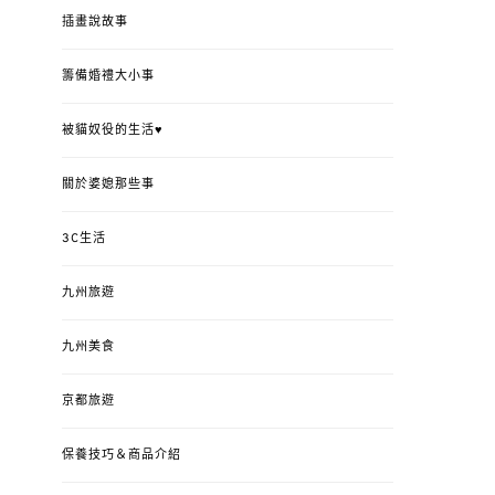
插畫說故事
籌備婚禮大小事
被貓奴役的生活♥
關於婆媳那些事
3C生活
九州旅遊
九州美食
京都旅遊
保養技巧＆商品介紹