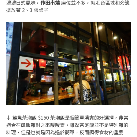
濃濃日式風味，
作田串燒
座位並不多，就吧台區域和旁邊
擺放著 2、3 張桌子
↓ 鮭魚茶泡飯 $150 茶泡飯是個簡單清爽的好選擇，非常
適合在飢餓難耐之來暖暖胃。雖然茶泡飯並不是特別難的
料理，但是也就是因為過於簡單，反而顯得食材的重要