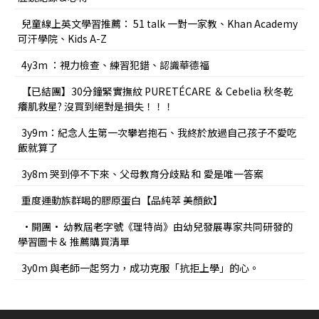
兒童線上英文學習推薦： 51 talk 一對一家教、Khan Academy
可汗學院、Kids A-Z
4y3m ：視力檢查、練習犯錯、認識華德福
【已結團】30分鐘緊實撫紋 PURETÉCARE ＆ Cebelia 秋冬乾
癢肌救星? 沒買到絕對是損失！！！
3y9m：紀念人生第一次攀岩抱石、我終於放過自己孩子不愛吃
飯就算了
3y8m 哭到停不下來、父母教育分歧點 和 愛是唯一答案
重度運動族群喝的膠原蛋白【品純萃 美顏飲】
•開團• 幼教屆老字號《理特尚》由幼兒發展專家共同研發的
學習圖卡＆ 推薦購買清單
3y0m 與老師一起努力，成功克服「抗拒上學」的心。