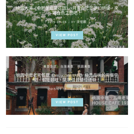
桃園大溪《中新里韭菜花田》9月雪白茫茫夢幻絕倫，來
場白色之戀吧！
POSTED
2015-09-08
BY
流氓顆
ON
VIEW POST
美食生活
台灣美食
桃園美食
桃園中壢老宅餐廳《house.cafe 1910》極具品味的用餐空
間，餐點好吃、氣氛佳且價位適中！
POSTED
2015-09-11
BY
流氓顆
ON
VIEW POST