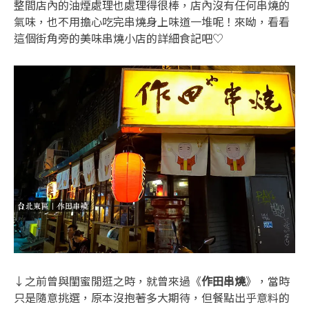
整間店內的油煙處理也處理得很棒，店內沒有任何串燒的
氣味，也不用擔心吃完串燒身上味道一堆呢！來呦，看看
這個街角旁的美味串燒小店的詳細食記吧♡
↓之前曾與閨蜜閒逛之時，就曾來過《
作田串燒
》，當時
只是隨意挑選，原本沒抱著多大期待，但餐點出乎意料的