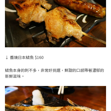
↓ 醬燒日本鯖魚 $160
鯖魚本身的刺不多，非常好挑選，鮮甜的口感帶著濃郁的
新鮮滋味。