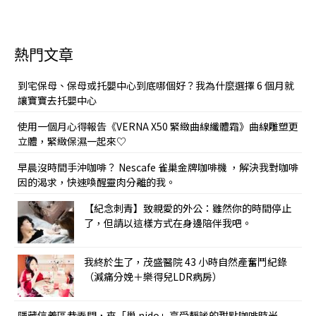
熱門文章
到宅保母、保母或托嬰中心到底哪個好？我為什麼選擇 6 個月就
讓寶寶去托嬰中心
使用一個月心得報告《VERNA X50 緊緻曲線纖體霜》曲線雕塑更
立體，緊緻保濕一起來♡
早晨沒時間手沖咖啡？ Nescafe 雀巢金牌咖啡機 ，解決我對咖啡
因的渴求，快速喚醒靈肉分離的我。
【紀念刺青】致親愛的外公：雖然你的時間停止
了，但請以這樣方式在身邊陪伴我吧。
我終於生了，茂盛醫院 43 小時自然產奮鬥紀錄
（減痛分娩＋樂得兒LDR病房）
隱藏信義區巷弄間，來「巢 nido」享受靜謐的甜點咖啡時光