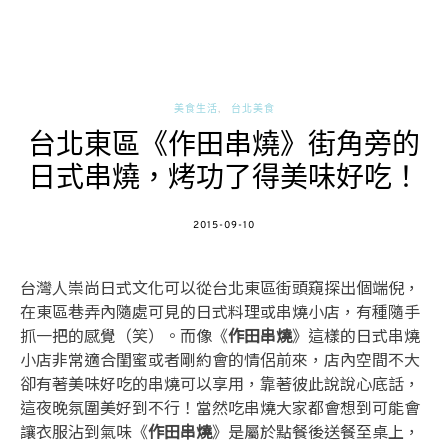
美食生活
台北美食
台北東區《作田串燒》街角旁的
日式串燒，烤功了得美味好吃！
POSTED
2015-09-10
ON
台灣人崇尚日式文化可以從台北東區街頭窺探出個端倪，
在東區巷弄內隨處可見的日式料理或串燒小店，有種隨手
抓一把的感覺（笑）。而像《
作田串燒
》這樣的日式串燒
小店非常適合閨蜜或者剛約會的情侶前來，店內空間不大
卻有著美味好吃的串燒可以享用，靠著彼此說說心底話，
這夜晚氛圍美好到不行！當然吃串燒大家都會想到可能會
讓衣服沾到氣味《
作田串燒
》是屬於點餐後送餐至桌上，