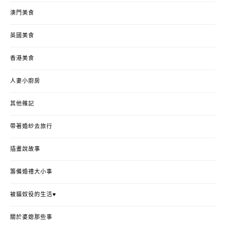
澳門美食
英國美食
香港美食
人妻小廚房
其他雜記
帶著婚紗去旅行
插畫說故事
籌備婚禮大小事
被貓奴役的生活♥
關於婆媳那些事