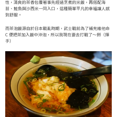
性，清爽的茶香包覆著事先經過烹煮的米飯，再搭配海
苔、鮭魚與沙西米一同入口，這種簡單平凡的幸福讓人感
到舒服。
而茶泡飯源自於日本戰亂時期，武士戰前為了補充維他命
C 便把茶加入飯中沖泡，所以我現在要去打戰了～掰（揮
手）