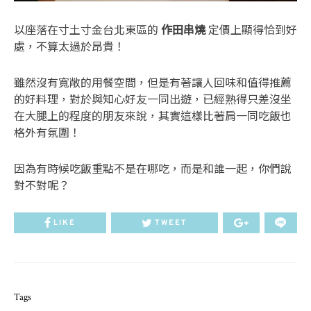
以座落在寸土寸金台北東區的
作田串燒
定價上顯得恰到好
處，不算太過於昂貴！
雖然沒有寬敞的用餐空間，但是有著讓人回味和值得推薦
的好料理，
對於與知心好友一同出遊，已經熟得只差沒坐
在大腿上的程度的朋友來說，其實這樣比著肩一同吃飯也
格外有氛圍！
因為有時候吃飯重點不是在哪吃，而是和誰一起，你們說
對不對呢？
LIKE
TWEET
Tags