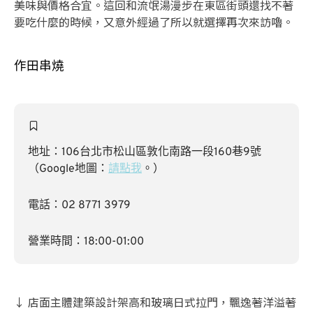
美味與價格合宜。這回和流氓湯漫步在東區街頭還找不著
要吃什麼的時候，又意外經過了所以就選擇再次來訪嚕。
作田串燒
地址：106台北市松山區敦化南路一段160巷9號
（Google地圖：
請點我
。）
電話：02 8771 3979
營業時間：18:00-01:00
↓ 店面主體建築設計架高和玻璃日式拉門，飄逸著洋溢著