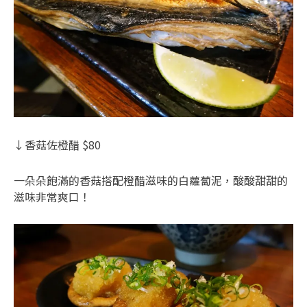
↓香菇佐橙醋 $80
一朵朵飽滿的香菇搭配橙醋滋味的白蘿蔔泥，酸酸甜甜的
滋味非常爽口！