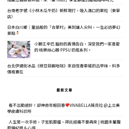
台南老字號《小林木瓜牛奶》新鮮現打，吸入滿口的果粒（東寧
店）
日本白川鄉｜童話般的「合掌村」美到讓人尖叫，一生必訪夢幻
景點
小獅王辛巴 腦粉的真情告白，深受我們一家喜愛
的 桃樂絲心願 PPSU 奶瓶系列。
台北伊通街冰品《綠豆蒜蝦啥咪》來自恆春車城的古早味，料多
價格實在
最新文章
看不出動過針！卻神奇年輕回春
VIVABELLA薇貝拉 @上立美
學皮膚科診所
人生第一次手術，子宮肌腺瘤，拜託經痛不要再來 | 桃園禾馨腹
腔鏡紀錄＆心得