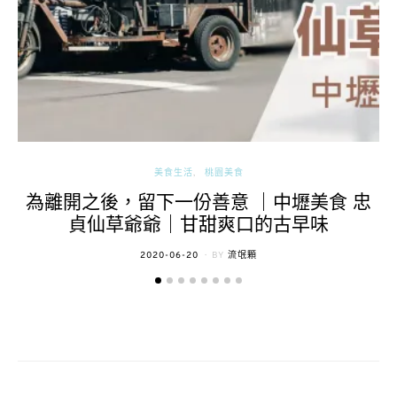
美食生活
桃園美食
為離開之後，留下一份善意 ｜中壢美食 忠
貞仙草爺爺｜甘甜爽口的古早味
POSTED
2020-06-20
BY
流氓顆
ON