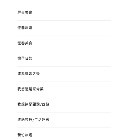
屏東美食
恆春旅遊
恆春美食
懷孕日誌
成為媽媽之後
我想這是家常菜
我想這是甜點/西點
收納技巧/生活巧思
新竹旅遊