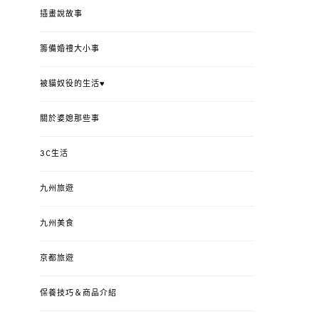
插畫說故事
籌備婚禮大小事
被貓奴役的生活♥
關於婆媳那些事
3C生活
九州旅遊
九州美食
京都旅遊
保養技巧＆商品介紹