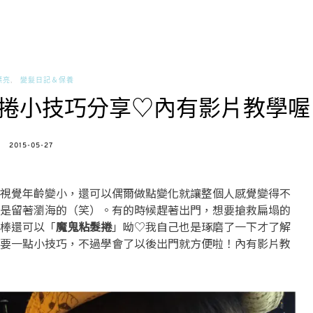
漂亮
變髮日記＆保養
捲小技巧分享♡內有影片教學喔
POSTED
2015-05-27
ON
視覺年齡變小，還可以偶爾做點變化就讓整個人感覺變得不
是留著瀏海的（笑）。有的時候趕著出門，想要搶救扁塌的
棒還可以「
魔鬼粘髮捲
」呦♡我自己也是琢磨了一下才了解
要一點小技巧，不過學會了以後出門就方便啦！內有影片教