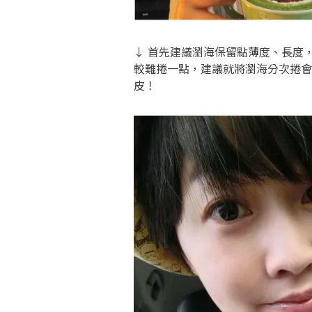
↓ 首先建議瀏海保留點薄度、長度
較難捲一點，建議就將瀏海分次捲會
皮！