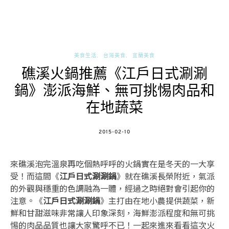
美食生活
台灣美食
宜蘭美食
礁溪火鍋推薦《江戶日式涮涮
鍋》澎派海鮮、無可挑惕肉品和
在地蔬菜
POSTED
2015-02-10
ON
來礁溪泡完溫泉再吃個熱呼呼的火鍋實在是冬天的一大享
受！而這間《
江戶日式涮涮鍋
》就在礁溪長榮附近，氣派
的外觀與穩重的色調融為一體，經過之時絕對會引起你的
注意。《
江戶日式涮涮鍋
》主打由在地小農提供蔬菜，新
鮮和甘甜滋味非常讓人印象深刻，海鮮澎派程度和無可挑
惕的肉品品質也讓大家驚呼不已！一起來進來看看這次火