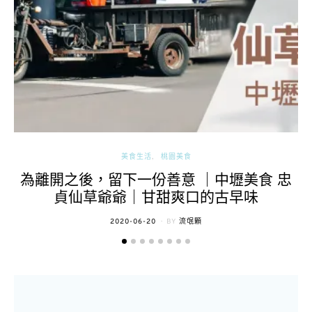
美食生活
桃園美食
為離開之後，留下一份善意 ｜中壢美食 忠
貞仙草爺爺｜甘甜爽口的古早味
POSTED
2020-06-20
BY
流氓顆
ON