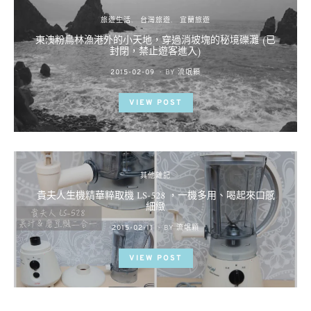
旅遊生活
台灣旅遊
宜蘭旅遊
東澳粉鳥林漁港外的小天地，穿過消坡塊的秘境礫灘 (已
封閉，禁止遊客進入)
POSTED
2015-02-09
BY
流氓顆
ON
VIEW POST
其他雜記
貴夫人生機精華粹取機 LS-528 ，一機多用、喝起來口感
細緻
POSTED
2015-02-11
BY
流氓顆
ON
VIEW POST