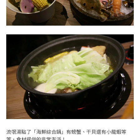
流氓湯點了「海鮮綜合鍋」有螃蟹、干貝還有小龍蝦等
等，食材提供的非常澎派！