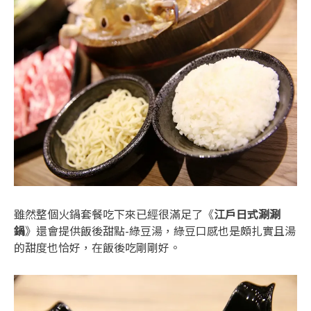
雖然整個火鍋套餐吃下來已經很滿足了《
江戶日式涮涮
鍋
》還會提供飯後甜點-綠豆湯，綠豆口感也是頗扎實且湯
的甜度也恰好，在飯後吃剛剛好。