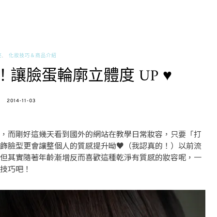
亮
化妝技巧＆商品介紹
讓臉蛋輪廓立體度 UP ♥
POSTED
2014-11-03
ON
，而剛好這幾天看到國外的網站在教學日常妝容，只要「打
飾臉型更會讓整個人的質感提升呦♥（我認真的！）以前流
但其實隨著年齡漸增反而喜歡這種乾淨有質感的妝容呢，一
技巧吧！