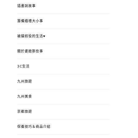
插畫說故事
籌備婚禮大小事
被貓奴役的生活♥
關於婆媳那些事
3C生活
九州旅遊
九州美食
京都旅遊
保養技巧＆商品介紹