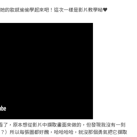
她的妝感偷偷學起來吧！這次一樣是影片教學呦♥
er 給大家看了，原本想從影片中擷取畫面來做的，但發現我沒有一刻
？）所以每張圖都好醜，哈哈哈哈，就沒那個勇氣把它擷取