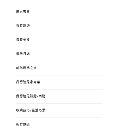
屏東美食
恆春旅遊
恆春美食
懷孕日誌
成為媽媽之後
我想這是家常菜
我想這是甜點/西點
收納技巧/生活巧思
新竹旅遊