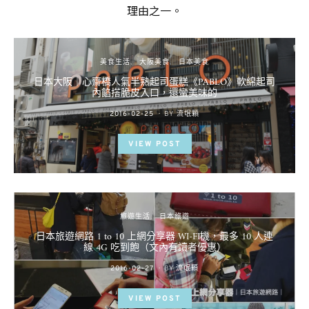
理由之一。
美食生活
大阪美食
日本美食
日本大阪｜心齋橋人氣半熟起司蛋糕《PABLO》軟綿起司
內餡搭脆皮入口，還蠻美味的
POSTED
2016-02-25
BY
流氓顆
ON
VIEW POST
旅遊生活
日本旅遊
日本旅遊網路 1 to 10 上網分享器 WI-FI機，最多 10 人連
線 4G 吃到飽（文內有讀者優惠）
POSTED
2016-02-27
BY
流氓顆
ON
VIEW POST