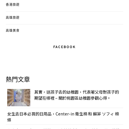
香港旅遊
高雄旅遊
高雄美食
FACEBOOK
熱門文章
其實，送孩子去的幼稚園，代表著父母對孩子的
期望在哪裡 – 關於桃園區幼稚園參觀心得。
女生去日本必買的日用品，Center-in 衛生棉 和 蘇菲 ソフィ 棉
條