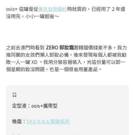
osis+ 這罐是從
東京自助婚紗
時就買的，已經用了 2 年還
沒用完，小小一罐超省～
之前去澳門時看到
ZERO 卸妝霜
跟韓國價錢差不多，我力
推同團的女孩們懶人卸妝必備，後來發現每個人都被我勸
敗一人一罐 XD 。我用分裝容器裝入，光這份量可以卸一
個星期的妝沒問題，也是一個很省用量產品。
定型液：osis+攜帶型
晚霜：
SK2 R.N.A 緊緻系列