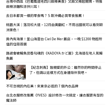
台南中西區《巴蜀風道地四川麻辣美食》又麻又辣超開胃，特推
麻辣涼麵和涼拌川耳！
去日本都買一樣的零食嗎？ 5 款沖繩必買零食推薦！
桃園大溪｜落羽松大道，12月由黃翻紅，不用出國就可以看到歐
洲景色！
房內有海景！釜山海雲台 Ciel De Mer 飯店，一晚 $1200 物超所
值的住宿首選
路過會被鰻魚炭香勾魂的《KADOYA かど屋》北海道在地人氣鰻
魚飯
【紀念刺青】致親愛的外公：雖然你的時間停止
了，但請以這樣方式在身邊陪伴我吧。
不可忽視的內在美！來東京必逛的 7 個內衣品牌
台北衣服修改推薦《YVES》設計修改一次搞定，讓衣服更有型的
魔法師