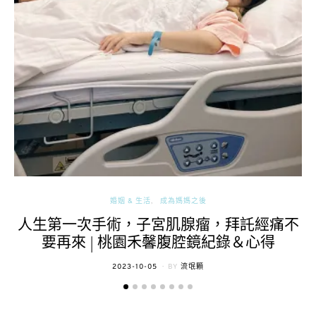
婚姻 & 生活
成為媽媽之後
人生第一次手術，子宮肌腺瘤，拜託經痛不
要再來 | 桃園禾馨腹腔鏡紀錄＆心得
POSTED
2023-10-05
BY
流氓顆
ON