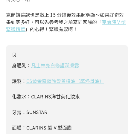
克蘭詩這款也是敷上 15 分鐘後效果超明顯～如果好奇效
果到底多好，可以先參考我之前寫同家族的「
克蘭詩 V 型
緊緻精華
」的心得！緊緻有感啊！
身體乳：
凡士林亮白修護潤膚露
護髮：
ES黃金奇蹟護髮菁植油（摩洛哥油）
化妝水：CLARINS洋甘菊化妝水
牙膏：SUNSTAR
面膜：CLARINS 超 V 型面膜