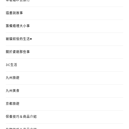
帶著婚紗去旅行
插畫說故事
籌備婚禮大小事
被貓奴役的生活♥
關於婆媳那些事
3C生活
九州旅遊
九州美食
京都旅遊
保養技巧＆商品介紹