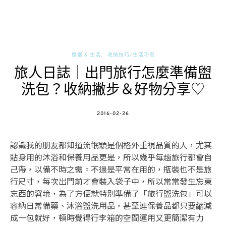
婚姻 & 生活
收納技巧/生活巧思
旅人日誌｜出門旅行怎麼準備盥
洗包？收納撇步＆好物分享♡
POSTED
2016-02-26
ON
認識我的朋友都知道流氓顆是個格外重視品質的人，尤其
貼身用的沐浴和保養用品更是，所以幾乎每趟旅行都會自
己帶，以備不時之需。不過是平常在用的，瓶裝也不是旅
行尺寸，每次出門前才會裝入袋子中，所以常常發生忘東
忘西的窘境，為了方便就特別準備了「旅行盥洗包」可以
容納日常備藥、沐浴盥洗用品，甚至連保養品都只要縮減
成一包就好，頓時覺得行李箱的空間運用又更簡潔有力