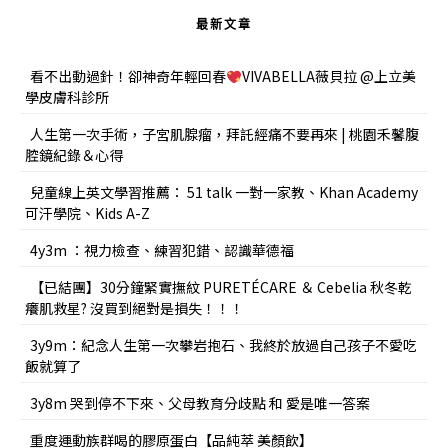
最新文章
看不出動過針！卻神奇年輕回春
VIVABELLA薇貝拉 @上立美
學皮膚科診所
人生第一次手術，子宮肌腺瘤，拜託經痛不要再來 | 桃園禾馨腹
腔鏡紀錄＆心得
兒童線上英文學習推薦： 51 talk 一對一家教、Khan Academy
可汗學院、Kids A-Z
4y3m ：視力檢查、練習犯錯、認識華德福
【已結團】30分鐘緊實撫紋 PURETÉCARE ＆ Cebelia 秋冬乾
癢肌救星? 沒買到絕對是損失！！！
3y9m：紀念人生第一次攀岩抱石、我終於放過自己孩子不愛吃
飯就算了
3y8m 哭到停不下來、父母教育分歧點 和 愛是唯一答案
重度運動族群喝的膠原蛋白【品純萃 美顏飲】