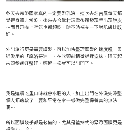
冬天去寒帶國家真的一定要帶乳液，這次去名古屋每天都
覺得身體非常乾，後來去合掌村玩雪後還發現手出現脫皮
～而且飛機上空氣也都超乾，時不時補充一下對肌膚比較
好。
外出旅行更是需要護髮，可以加快整理頭髮的速度喔，最
近愛用的「摩洛哥油」，在吹頭前稍微搓揉塗抹，隔天起
來頭髮超好整理，輕輕一撥就可以出門了。
我是連續吃重口味就會水腫的人，加上出門在外洗完澡整
個人都癱軟了，要和平常在家一樣做完整保養真的無法
啊…
所以面膜幾乎都是必備的，尤其是塗抹式的緊緻面膜更是
得我心，哈。