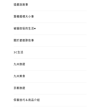
插畫說故事
籌備婚禮大小事
被貓奴役的生活♥
關於婆媳那些事
3C生活
九州旅遊
九州美食
京都旅遊
保養技巧＆商品介紹