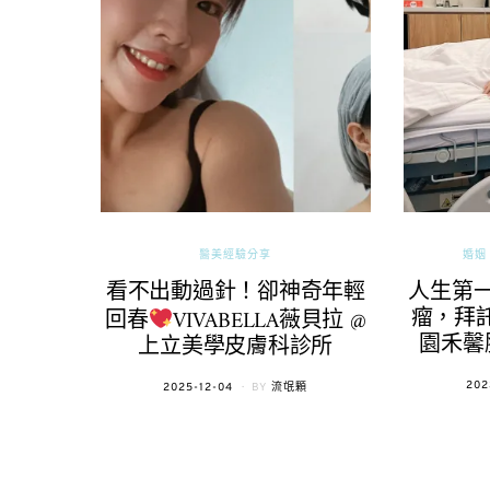
醫美經驗分享
婚姻 
看不出動過針！卻神奇年輕
人生第
瘤，拜託
回春
VIVABELLA薇貝拉 @
園禾馨
上立美學皮膚科診所
POS
202
POSTED
2025-12-04
BY
流氓顆
ON
ON