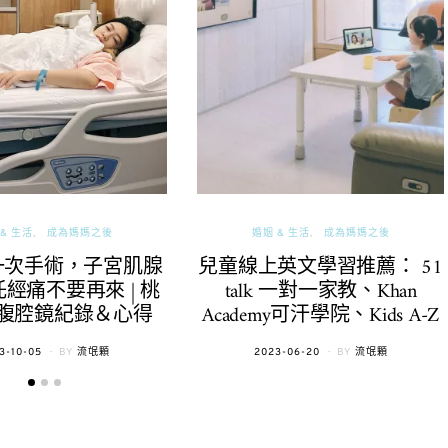
& 生活
成為媽媽之後
婚姻 & 生活
成為媽媽之後
一次手術，子宮肌腺
兒童線上英文學習推薦： 51
經痛不要再來 | 桃
talk 一對一家教、Khan
腹腔鏡紀錄＆心得
Academy可汗學院、Kids A-Z
TED
POSTED
3-10-05
BY
流氓顆
2023-06-20
BY
流氓顆
ON