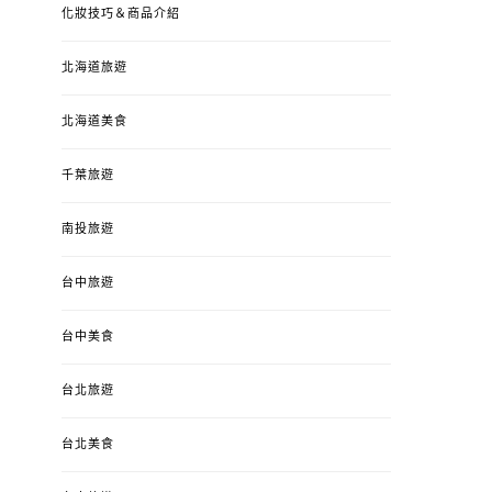
化妝技巧＆商品介紹
北海道旅遊
北海道美食
千葉旅遊
南投旅遊
婚姻 & 生活
成為媽媽之後
婚姻 & 生活
成
台中旅遊
4y3m ：視力檢查、練習犯
【已結團】30
錯、認識華德福
PURETÉCARE ＆ 
冬乾癢肌救星?
台中美食
POSTED
2023-04-12
BY
流氓顆
是損失！
ON
台北旅遊
POSTED
2022-12-05
B
ON
台北美食