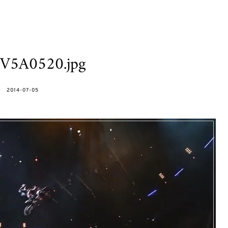
V5A0520.jpg
POSTED
2014-07-05
ON