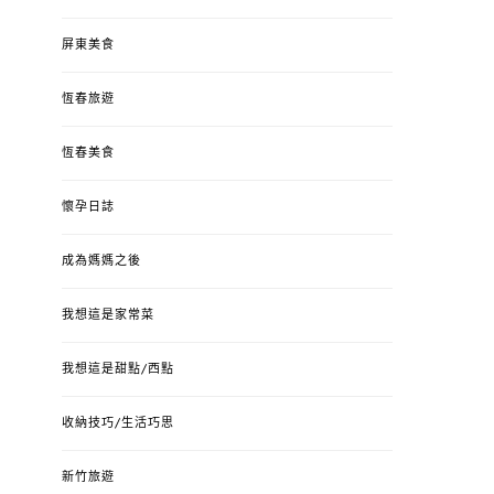
屏東美食
恆春旅遊
恆春美食
懷孕日誌
成為媽媽之後
我想這是家常菜
我想這是甜點/西點
收納技巧/生活巧思
新竹旅遊