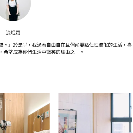
流氓顆
讀。」於是乎，我過著自由自在且偶爾耍點任性流氓的生活，喜
，希望成為你們生活中微笑的理由之一。