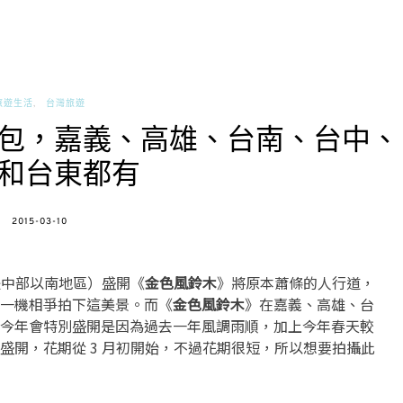
旅遊生活
台灣旅遊
包，嘉義、高雄、台南、台中、
和台東都有
POSTED
2015-03-10
ON
是中部以南地區）盛開《
金色風鈴木
》將原本蕭條的人行道，
一機相爭拍下這美景。而《
金色風鈴木
》在嘉義、高雄、台
今年會特別盛開是因為過去一年風調雨順，加上今年春天較
盛開，花期從 3 月初開始，不過花期很短，所以想要拍攝此