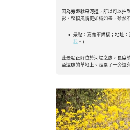
因為旁邊就是河道，所以可以拍
影，整幅風情更如詩如畫，雖然
景點：嘉義軍輝橋；地址：嘉
我
。)
此景點正好位於河堤之處，長度約 
至遠處的草地上。走累了一旁還