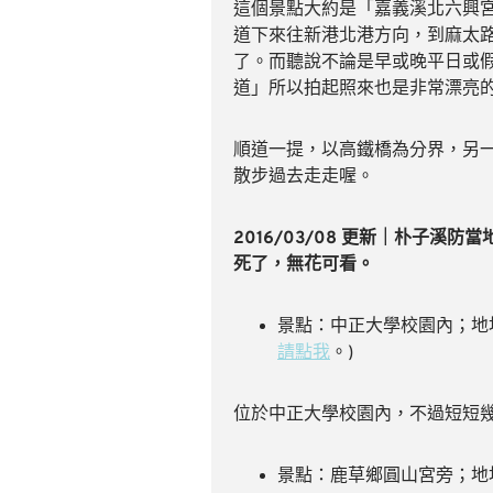
這個景點大約是「嘉義溪北六興宮的
道下來往新港北港方向，到麻太路（
了。而聽說不論是早或晚平日或
道」所以拍起照來也是非常漂亮
順道一提，以高鐵橋為分界，另
散步過去走走喔。
2016/03/08 更新｜朴子
死了，無花可看。
景點：中正大學校園內；地址：
請點我
。)
位於中正大學校園內，不過短短
景點：鹿草鄉圓山宮旁；地址： 