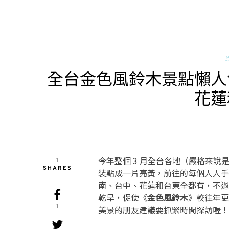
全台金色風鈴木景點懶人
花蓮
今年整個 3 月全台各地（嚴格來說
1
SHARES
裝點成一片亮黃，前往的每個人人手
南、台中、花蓮和台東全都有，不過
乾旱，促使《
金色風鈴木
》較往年更
1
美景的朋友建議要抓緊時間探訪喔！