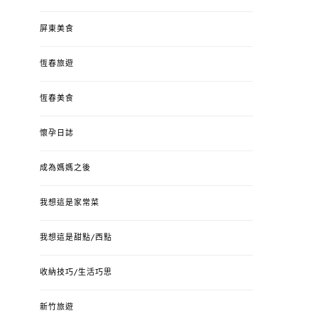
屏東美食
恆春旅遊
恆春美食
懷孕日誌
成為媽媽之後
我想這是家常菜
我想這是甜點/西點
收納技巧/生活巧思
新竹旅遊