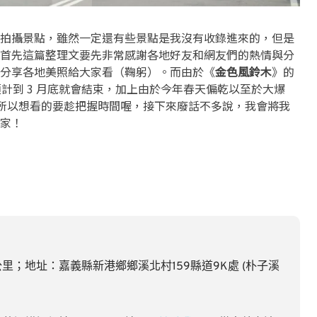
拍攝景點，雖然一定還有些景點是我沒有收錄進來的，但是
首先這篇整理文要先非常感謝各地好友和網友們的熱情與分
分享各地美照給大家看（鞠躬）。而由於《
金色風鈴木
》的
，預計到 3 月底就會結束，加上由於今年春天偏乾以至於大爆
次，所以想看的要趁把握時間喔，接下來廢話不多說，我會將我
家！
 公里；地址：嘉義縣新港鄉鄉溪北村159縣道9K處 (朴子溪