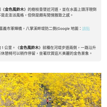
到《
金色風鈴木
》的樹枝垂墜近河道，並在水面上頭浮現倒
不是走澎派風格，但倒是頗有閒情雅致之感。
義市軍輝橋，八掌溪畔堤防二側(Google 地圖：
請點
1 公里。《
金色風鈴木
》就種在河堤步道兩側，一路沿升
有休憩椅可以稍作停留，坐著欣賞這片美麗的金色景象。