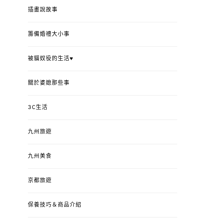
插畫說故事
籌備婚禮大小事
被貓奴役的生活♥
關於婆媳那些事
3C生活
九州旅遊
九州美食
京都旅遊
保養技巧＆商品介紹