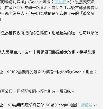
過溝河堤邊」(Google 地圖：
請點我
。)，從嘉義交流
市政路口）左轉一路直走，看到 7-11 以後右轉就會看到
假日都非常多人，但是因為號稱是全嘉義最長的「黃金隧
的！
一邊為苦楝樹所成的綠色隧道，也是超美的啦！也可以順便
溪防當地人居民表示，去年十月颱風已將風鈴木吹斷，幾乎全部
62102嘉義縣民雄鄉大學路一段168號(Google 地圖：
幾百公尺，但搭配校園小徑也別有一番風味。
611嘉義縣鹿草鄉鹿草150號(Google 地圖：
請點我
。)