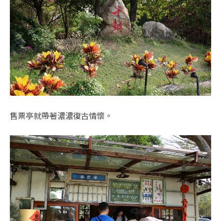
售票亭就帶著濃濃復古情懷。