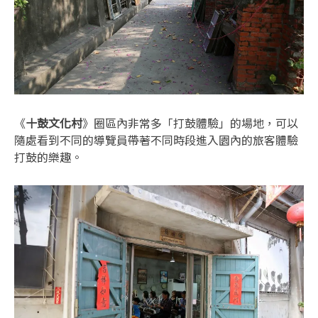
《
十鼓文化村
》圈區內非常多「打鼓體驗」的場地，可以
隨處看到不同的導覽員帶著不同時段進入園內的旅客體驗
打鼓的樂趣。