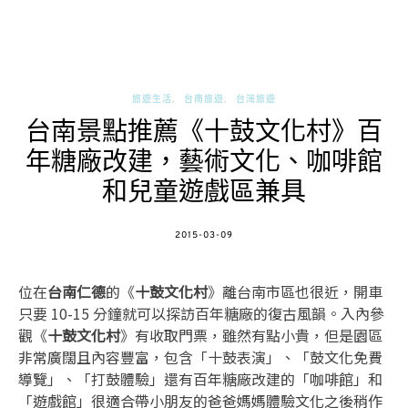
旅遊生活
台南旅遊
台灣旅遊
台南景點推薦《十鼓文化村》百
年糖廠改建，藝術文化、咖啡館
和兒童遊戲區兼具
POSTED
2015-03-09
ON
位在
台南仁德
的《
十鼓文化村
》離台南市區也很近，開車
只要 10-15 分鐘就可以探訪百年糖廠的復古風韻。入內參
觀《
十鼓文化村
》有收取門票，雖然有點小貴，但是園區
非常廣闊且內容豐富，包含「十鼓表演」、「鼓文化免費
導覽」、「打鼓體驗」還有百年糖廠改建的「咖啡館」和
「遊戲館」很適合帶小朋友的爸爸媽媽體驗文化之後稍作