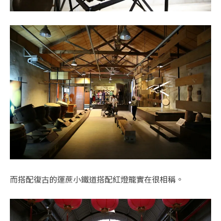
而搭配復古的運蔗小鐵道搭配紅燈籠實在很相稱。