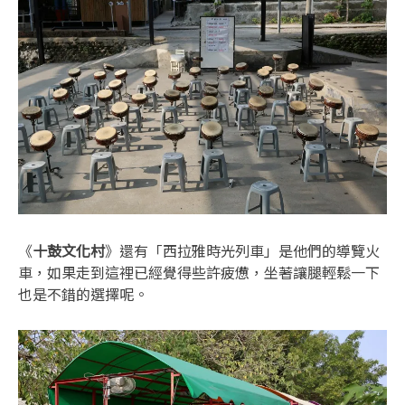
《
十鼓文化村
》還有「西拉雅時光列車」是他們的導覽火
車，如果走到這裡已經覺得些許疲憊，坐著讓腿輕鬆一下
也是不錯的選擇呢。