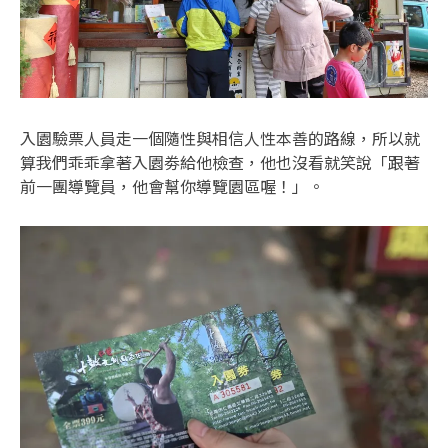
入園驗票人員走一個隨性與相信人性本善的路線，所以就
算我們乖乖拿著入園劵給他檢查，他也沒看就笑說「跟著
前一團導覽員，他會幫你導覽園區喔！」。