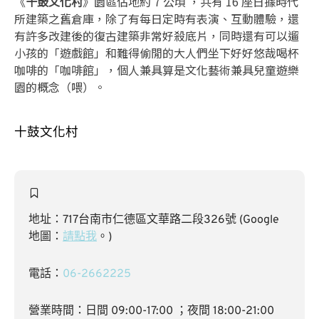
《
十鼓文化村
》園區佔地約 7 公頃 ，共有 16 座日據時代
所建築之舊倉庫，除了有每日定時有表演、互動體驗，還
有許多改建後的復古建築非常好殺底片，同時還有可以遛
小孩的「遊戲館」和難得偷閒的大人們坐下好好悠哉喝杯
咖啡的「咖啡館」，個人兼具算是文化藝術兼具兒童遊樂
園的概念（喂）。
十鼓文化村
地址：717台南市仁德區文華路二段326號 (Google
地圖：
請點我
。)
電話：
06-2662225
營業時間：日間 09:00-17:00 ；夜間 18:00-21:00