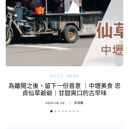
美食生活
桃園美食
為離開之後，留下一份善意 ｜中壢美食 忠
貞仙草爺爺｜甘甜爽口的古早味
POSTED
2020-06-20
BY
流氓顆
ON