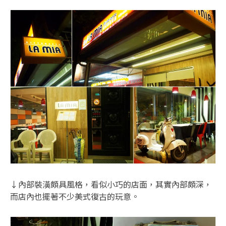
↓內部裝潢頗具風格，看似小巧的店面，其實內部頗深，
而店內也擺著不少美式復古的玩意。