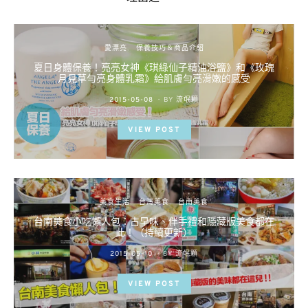
愛漂亮
保養技巧＆商品介紹
夏日身體保養！亮亮女神《琪綠仙子精油浴鹽》和《玫瑰
月見草勻亮身體乳霜》給肌膚勻亮滑嫩的感受
POSTED
2015-05-08
BY
流氓顆
ON
VIEW POST
美食生活
台灣美食
台南美食
台南美食小吃懶人包：古早味、伴手禮和隱藏版美食都在
此！（持續更新）
POSTED
2015-05-10
BY
流氓顆
ON
VIEW POST