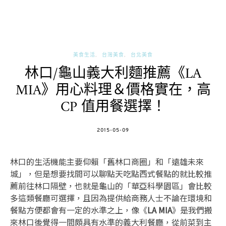
美食生活
台灣美食
台北美食
林口/龜山義大利麵推薦《LA
MIA》用心料理＆價格實在，高
CP 值用餐選擇！
POSTED
2015-05-09
ON
林口的生活機能主要仰賴「舊林口商圈」和「遠雄未來
城」，但是想要找間可以聊點天吃點西式餐點的就比較推
薦前往林口隔壁，也就是龜山的「華亞科學園區」會比較
多這類餐廳可選擇，且因為提供給商務人士不論在環境和
餐點方便都會有一定的水準之上，像《
LA MIA
》是我們搬
來林口後覺得一間頗具有水準的義大利餐廳，從前菜到主