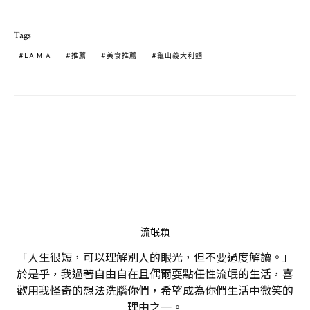
Tags
LA MIA
推薦
美食推薦
龜山義大利麵
流氓顆
「人生很短，可以理解別人的眼光，但不要過度解讀。」
於是乎，我過著自由自在且偶爾耍點任性流氓的生活，喜
歡用我怪奇的想法洗腦你們，希望成為你們生活中微笑的
理由之一。