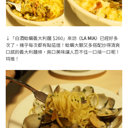
↓「白酒蛤蠣義大利麵 $260」來訪《
LA MIA
》已經好多
次了，幾乎每次都有點這道！蛤蠣大顆又多搭配炒得清爽
口感的義大利麵條，爽口美味讓人忍不住一口接一口呢！
特推！