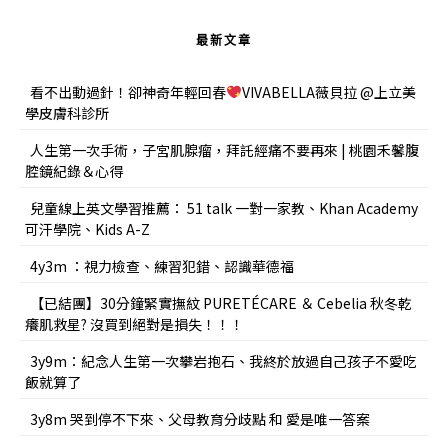
最新文章
看不出動過針！卻神奇年輕回春
VIVABELLA薇貝拉 @上立美
學皮膚科診所
人生第一次手術，子宮肌腺瘤，拜託經痛不要再來 | 桃園禾馨腹
腔鏡紀錄＆心得
兒童線上英文學習推薦： 51 talk 一對一家教、Khan Academy
可汗學院、Kids A-Z
4y3m ：視力檢查、練習犯錯、認識華德福
【已結團】30分鐘緊實撫紋 PURETÉCARE ＆ Cebelia 秋冬乾
癢肌救星? 沒買到絕對是損失！！！
3y9m：紀念人生第一次攀岩抱石、我終於放過自己孩子不愛吃
飯就算了
3y8m 哭到停不下來、父母教育分歧點 和 愛是唯一答案