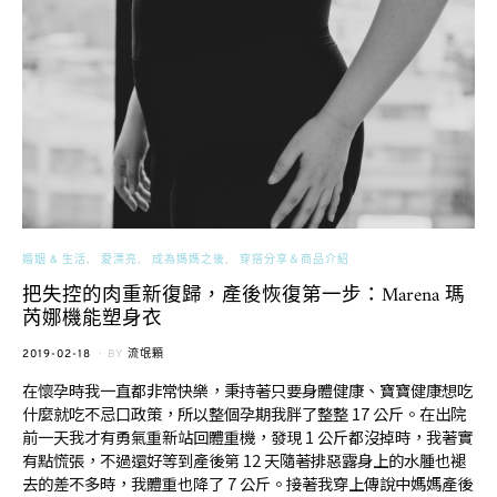
婚姻 & 生活
愛漂亮
成為媽媽之後
穿搭分享＆商品介紹
把失控的肉重新復歸，產後恢復第一步：Marena 瑪
芮娜機能塑身衣
POSTED
2019-02-18
BY
流氓顆
ON
在懷孕時我一直都非常快樂，秉持著只要身體健康、寶寶健康想吃
什麼就吃不忌口政策，所以整個孕期我胖了整整 17 公斤。在出院
前一天我才有勇氣重新站回體重機，發現 1 公斤都沒掉時，我著實
有點慌張，不過還好等到產後第 12 天隨著排惡露身上的水腫也褪
去的差不多時，我體重也降了 7 公斤。接著我穿上傳說中媽媽產後