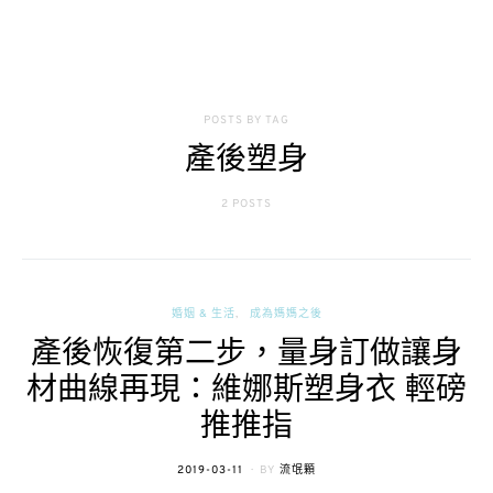
POSTS BY TAG
產後塑身
2 POSTS
婚姻 & 生活
成為媽媽之後
產後恢復第二步，量身訂做讓身
材曲線再現：維娜斯塑身衣 輕磅
推推指
POSTED
2019-03-11
BY
流氓顆
ON