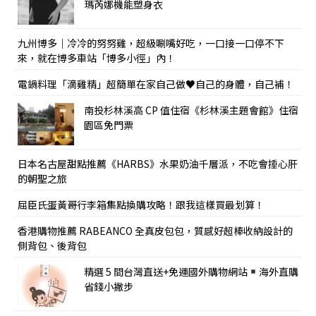
瑪芮娜機能塑身衣
九州博多｜冷冷的努努雞，超級唰嘴好吃，一口接一口停不下
來，就在博多車站「博多小徑」內！
電鍋料理「滴雞精」超簡單在家自己做♥自己的身體，自己補！
南投杉林溪高 CP 值住宿《杉林溪主題會館》住宿
園區免門票
日本名古屋甜點推薦《HARBS》水果奶油千層派，不吃會捶心肝
的朝聖之旅
屈臣氏蛋黃哥行李箱集點換購攻略！跟我這樣買最划算！
香港購物推薦 RABEANCO 全真皮包包，質感好超棒收納設計的
側背包、後背包
精選 5 間台灣直送+免運國外購物網站
海外直購
省錢小撇步