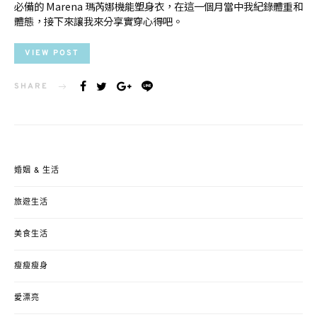
必備的 Marena 瑪芮娜機能塑身衣，在這一個月當中我紀錄體重和
體態，接下來讓我來分享實穿心得吧。
VIEW POST
SHARE
婚姻 & 生活
旅遊生活
美食生活
瘦瘦瘦身
愛漂亮