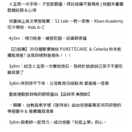
人生第一次手術，子宮肌腺瘤，拜託經痛不要再來 | 桃園禾馨腹
腔鏡紀錄＆心得
兒童線上英文學習推薦： 51 talk 一對一家教、Khan Academy
可汗學院、Kids A-Z
4y3m ：視力檢查、練習犯錯、認識華德福
【已結團】30分鐘緊實撫紋 PURETÉCARE ＆ Cebelia 秋冬乾
癢肌救星? 沒買到絕對是損失！！！
3y9m：紀念人生第一次攀岩抱石、我終於放過自己孩子不愛吃
飯就算了
3y8m 哭到停不下來、父母教育分歧點 和 愛是唯一答案
重度運動族群喝的膠原蛋白【品純萃 美顏飲】
•開團• 幼教屆老字號《理特尚》由幼兒發展專家共同研發的
學習圖卡＆ 推薦購買清單
3y0m 與老師一起努力，成功克服「抗拒上學」的心。