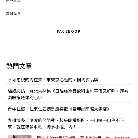
高雄旅遊
高雄美食
FACEBOOK
熱門文章
不可忽視的內在美！來東京必逛的 7 個內衣品牌
貓奴必訪！台北吉林路《日貓族冰品飲料店》平價又好吃，還有
貓咪療癒你的心♡
台中住宿｜住來住去還是最喜歡《愛麗絲國際大飯店》
九州博多｜冷冷的努努雞，超級唰嘴好吃，一口接一口停不下
來，就在博多車站「博多小徑」內！
把失控的肉重新復歸，產後恢復第一步：Marena