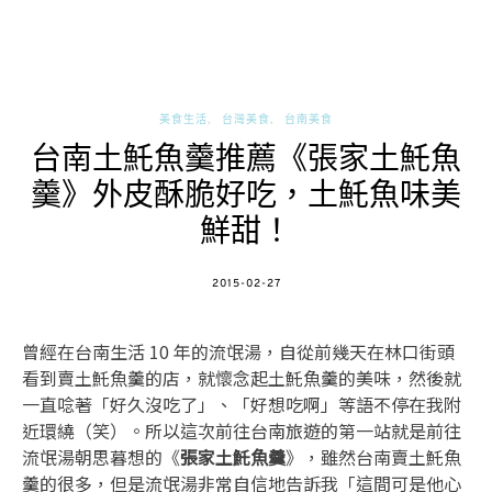
美食生活
台灣美食
台南美食
台南土魠魚羹推薦《張家土魠魚
羹》外皮酥脆好吃，土魠魚味美
鮮甜！
POSTED
2015-02-27
ON
曾經在台南生活 10 年的流氓湯，自從前幾天在林口街頭
看到賣土魠魚羹的店，就懷念起土魠魚羹的美味，然後就
一直唸著「好久沒吃了」、「好想吃啊」等語不停在我附
近環繞（笑）。所以這次前往台南旅遊的第一站就是前往
流氓湯朝思暮想的《
張家土魠魚羹
》，雖然台南賣土魠魚
羹的很多，但是流氓湯非常自信地告訴我「這間可是他心