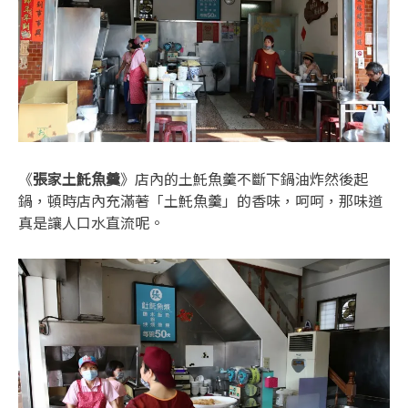
《
張家土魠魚羹
》店內的土魠魚羹不斷下鍋油炸然後起
鍋，頓時店內充滿著「土魠魚羹」的香味，呵呵，那味道
真是讓人口水直流呢。