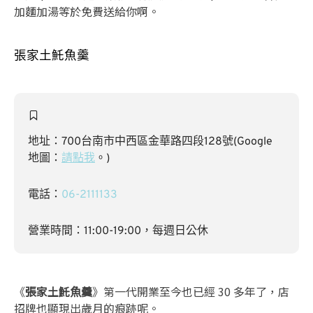
加麵加湯等於免費送給你啊。
張家土魠魚羹
地址：700台南市中西區金華路四段128號(Google
地圖：
請點我
。)
電話：
06-2111133
營業時間：11:00-19:00，每週日公休
《
張家土魠魚羹
》第一代開業至今也已經 30 多年了，店
招牌也顯現出歲月的痕跡呢。