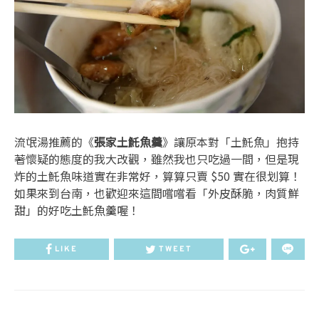
流氓湯推薦的《
張家土魠魚羹
》讓原本對「土魠魚」抱持
著懷疑的態度的我大改觀，雖然我也只吃過一間，但是現
炸的土魠魚味道實在非常好，算算只賣 $50 實在很划算！
如果來到台南，也歡迎來這間嚐嚐看「外皮酥脆，肉質鮮
甜」的好吃土魠魚羹喔！
LIKE
TWEET