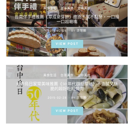
美食生活
台灣美食
台南美食
台南伴手禮推薦《章成麥芽餅》甜而不膩不黏牙，一口接
一口超唰嘴
POSTED
2015-02-26
BY
流氓顆
ON
VIEW POST
美食生活
台灣美食
台中美食
台中烏日家常美味推薦《50 年代麵担茶坊》不油膩又酥
脆的超好吃紅燒肉
POSTED
2015-02-28
BY
流氓顆
ON
VIEW POST