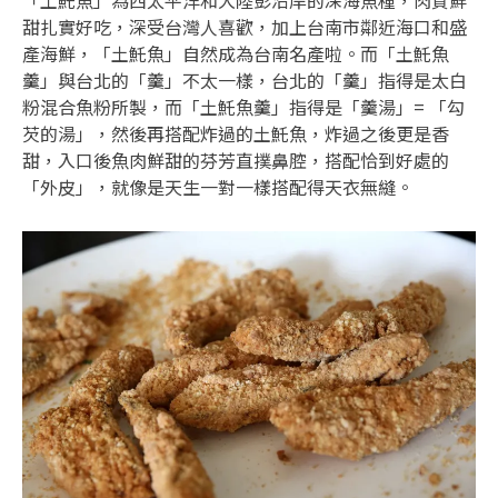
「土魠魚」為西太平洋和大陸彭沿岸的深海魚種，肉質鮮
甜扎實好吃，深受台灣人喜歡，加上台南市鄰近海口和盛
產海鮮，「土魠魚」自然成為台南名產啦。而「土魠魚
羹」與台北的「羹」不太一樣，台北的「羹」指得是太白
粉混合魚粉所製，而「土魠魚羹」指得是「羹湯」= 「勾
芡的湯」，然後再搭配炸過的土魠魚，炸過之後更是香
甜，入口後魚肉鮮甜的芬芳直撲鼻腔，搭配恰到好處的
「外皮」，就像是天生一對一樣搭配得天衣無縫。