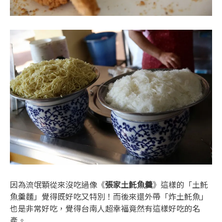
因為流氓顆從來沒吃過像《
張家土魠魚羹
》這樣的「土魠
魚羹麵」覺得既好吃又特別！而後來還外帶「炸土魠魚」
也是非常好吃，覺得台南人超幸福竟然有這樣好吃的名
產。