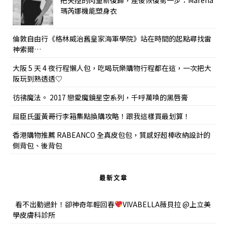
瑪芮娜機能塑身衣
倫敦自由行《格林威治舊皇家海軍學院》站在時間的起點尋找雷
神索爾…
大阪 5 天 4 夜行程懶人包，吃喝玩樂購物行程都在這，一次把大
阪玩到熟透透♡
彷彿魔法。 2017 戀愛魔鏡星空系列，千呼萬喚的黑唇膏
屈臣氏蛋黃哥行李箱集點換購攻略！跟我這樣買最划算！
香港購物推薦 RABEANCO 全真皮包包，質感好超棒收納設計的
側背包、後背包
最新文章
看不出動過針！卻神奇年輕回春
VIVABELLA薇貝拉 @上立美
學皮膚科診所