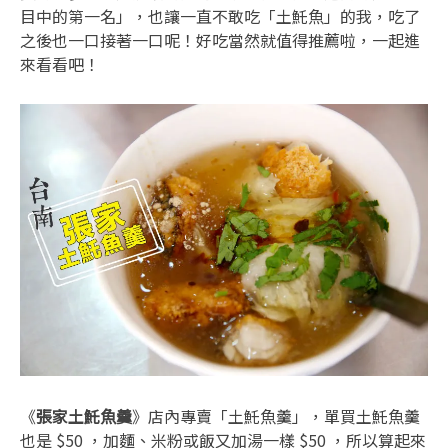
目中的第一名」，也讓一直不敢吃「土魠魚」的我，吃了
之後也一口接著一口呢！好吃當然就值得推薦啦，一起進
來看看吧！
《
張家土魠魚羹
》店內專賣「土魠魚羹」，單買土魠魚羹
也是 $50 ，加麵、米粉或飯又加湯一樣 $50 ，所以算起來