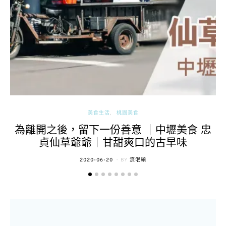
美食生活
桃園美食
為離開之後，留下一份善意 ｜中壢美食 忠
貞仙草爺爺｜甘甜爽口的古早味
POSTED
2020-06-20
BY
流氓顆
ON