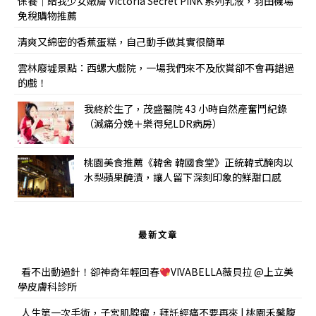
保養｜給我少女嫩膚 Victoria Secret PINK 系列乳液，羽田機場
免稅購物推薦
清爽又綿密的香蕉蛋糕，自己動手做其實很簡單
雲林廢墟景點：西螺大戲院，一場我們來不及欣賞卻不會再錯過
的戲！
我終於生了，茂盛醫院 43 小時自然產奮鬥紀錄
（減痛分娩＋樂得兒LDR病房）
桃園美食推薦《韓舍 韓國食堂》正統韓式醃肉以
水梨蘋果醃漬，讓人留下深刻印象的鮮甜口感
最新文章
看不出動過針！卻神奇年輕回春
VIVABELLA薇貝拉 @上立美
學皮膚科診所
人生第一次手術，子宮肌腺瘤，拜託經痛不要再來 | 桃園禾馨腹