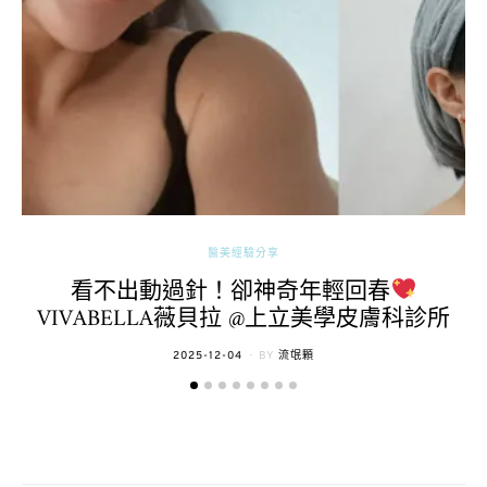
醫美經驗分享
看不出動過針！卻神奇年輕回春
VIVABELLA薇貝拉 @上立美學皮膚科診所
POSTED
2025-12-04
BY
流氓顆
ON