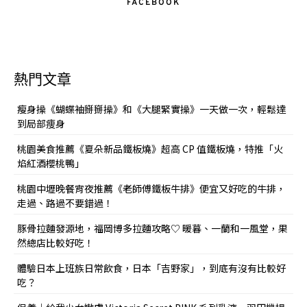
FACEBOOK
熱門文章
瘦身操《蝴蝶袖掰掰操》和《大腿緊實操》一天做一次，輕鬆達
到局部痩身
桃園美食推薦《夏朵新品鐵板燒》超高 CP 值鐵板燒，特推「火
焰紅酒櫻桃鴨」
桃園中壢晚餐宵夜推薦《老師傅鐵板牛排》便宜又好吃的牛排，
走過、路過不要錯過！
豚骨拉麵發源地，福岡博多拉麵攻略♡ 暖暮、一蘭和一風堂，果
然總店比較好吃！
體驗日本上班族日常飲食，日本「吉野家」，到底有沒有比較好
吃？