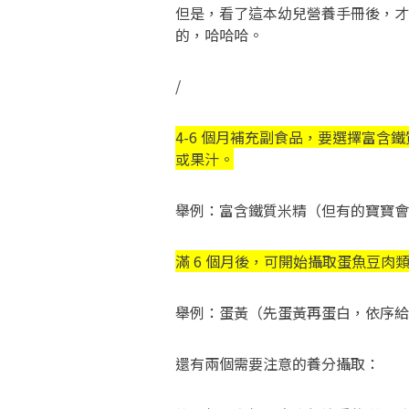
但是，看了這本幼兒營養手冊後，才
的，哈哈哈。
/
4-6 個月補充副食品，要選擇富含
或果汁。
舉例：富含鐵質米精（但有的寶寶會
滿 6 個月後，可開始攝取蛋魚豆肉
舉例：蛋黃（先蛋黃再蛋白，依序給
還有兩個需要注意的養分攝取：