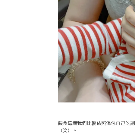
餵食這塊我們比較依照湯包自己吃副
（笑）。