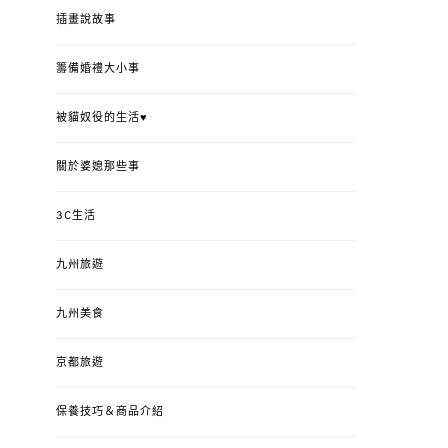
插畫說故事
籌備婚禮大小事
被貓奴役的生活♥
關於婆媳那些事
3C生活
九州旅遊
九州美食
京都旅遊
保養技巧＆商品介紹