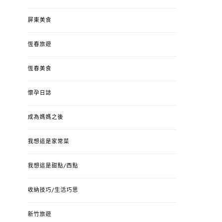
屏東美食
恆春旅遊
恆春美食
懷孕日誌
成為媽媽之後
我想這是家常菜
我想這是甜點/西點
收納技巧/生活巧思
新竹旅遊