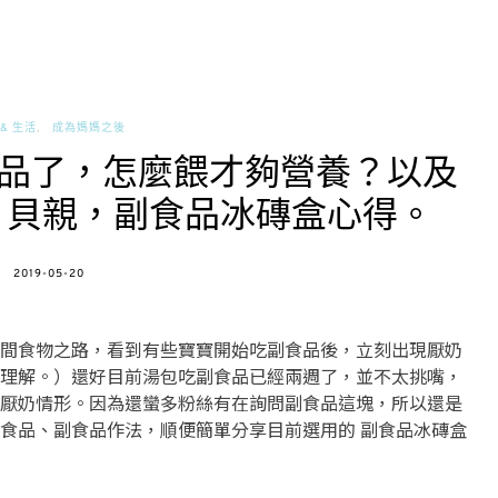
& 生活
成為媽媽之後
品了，怎麼餵才夠營養？以及
Pigeon 貝親，副食品冰磚盒心得。
POSTED
2019-05-20
ON
間食物之路，看到有些寶寶開始吃副食品後，立刻出現厭奶
理解。）還好目前湯包吃副食品已經兩週了，並不太挑嘴，
厭奶情形。因為還蠻多粉絲有在詢問副食品這塊，所以還是
食品、副食品作法，順便簡單分享目前選用的 副食品冰磚盒