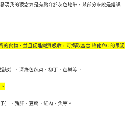
發現我的觀念算是有點介於灰色地帶，某部分來說是錯誤
鐵質的食物，並且促進鐵質吸收，可攝取富含 維他命C 的果泥
過敏）、深綠色蔬菜、柳丁、芭樂等。
類。
予）、豬肝、豆腐、紅肉、魚等。