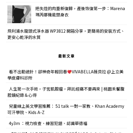
把失控的肉重新復歸，產後恢復第一步：Marena
瑪芮娜機能塑身衣
飛利浦水龍頭式淨水器 WP3812 開箱分享，更簡易的安裝方式、
更安心乾淨的水質
最新文章
看不出動過針！卻神奇年輕回春
VIVABELLA薇貝拉 @上立美
學皮膚科診所
人生第一次手術，子宮肌腺瘤，拜託經痛不要再來 | 桃園禾馨腹
腔鏡紀錄＆心得
兒童線上英文學習推薦： 51 talk 一對一家教、Khan Academy
可汗學院、Kids A-Z
4y3m ：視力檢查、練習犯錯、認識華德福