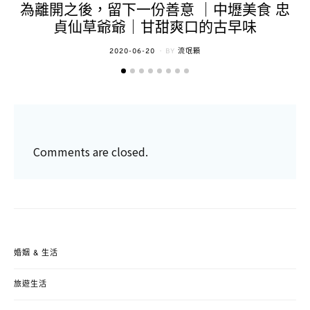
為離開之後，留下一份善意 ｜中壢美食 忠
貞仙草爺爺｜甘甜爽口的古早味
POSTED
2020-06-20
BY
流氓顆
ON
Comments are closed.
婚姻 & 生活
旅遊生活