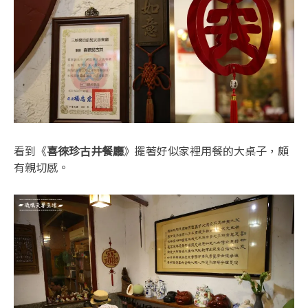
看到《
喜徠珍古井餐廳
》擺著好似家裡用餐的大桌子，頗
有親切感。