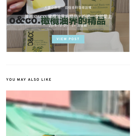
人妻小廚房
這個食材值得說嘴
推薦 O&CO. 橄欖油界的精品，吃過一次就愛上
POSTED
2014-10-01
BY
流氓顆
ON
VIEW POST
YOU MAY ALSO LIKE