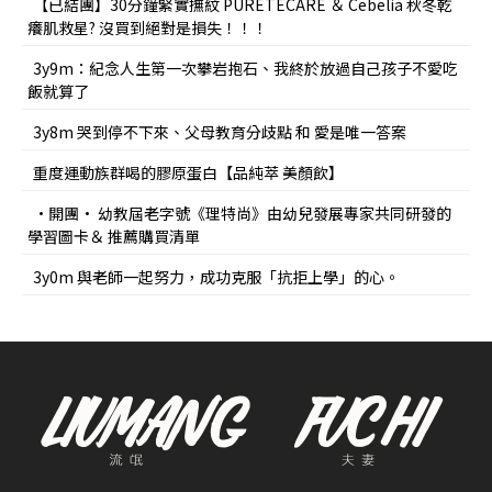
【已結團】30分鐘緊實撫紋 PURETÉCARE ＆ Cebelia 秋冬乾
癢肌救星? 沒買到絕對是損失！！！
3y9m：紀念人生第一次攀岩抱石、我終於放過自己孩子不愛吃
飯就算了
3y8m 哭到停不下來、父母教育分歧點 和 愛是唯一答案
重度運動族群喝的膠原蛋白【品純萃 美顏飲】
•開團• 幼教屆老字號《理特尚》由幼兒發展專家共同研發的
學習圖卡＆ 推薦購買清單
3y0m 與老師一起努力，成功克服「抗拒上學」的心。