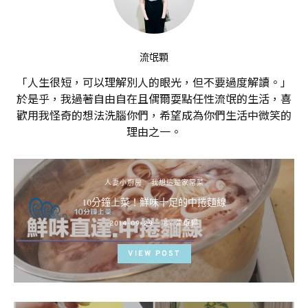
流氓顆
「人生很短，可以理解別人的眼光，但不要過度解讀。」
於是乎，我過著自由自在且偶爾耍點任性流氓的生活，喜
歡用我怪奇的想法洗腦你們，希望成為你們生活中微笑的
理由之一。
人妻小廚房
我想這是家常菜
10分鐘上菜！鮮味十足的中捲麵線
POSTED
2014-09-29
BY
流氓顆
ON
VIEW POST