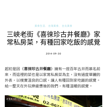
美食生活
台灣美食
台北美食
三峽老街《喜徠珍古井餐廳》家
常私房菜，有種回家吃飯的感覺
POSTED
2014-09-30
ON
起初是因《
喜徠珍古井餐廳
》擁有一座百年古井而慕名前
來，而這裡的菜也是以家常私房菜為主，沒有過度華麗的
外表，以樸實溫良的口感，讓人有種回到家吃飯的感覺。
給一整天在外玩樂疲憊後的我們，有種溫暖的感覺。