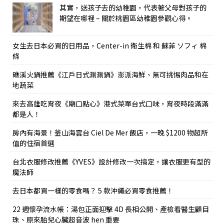
其實，送孩子去的幼稚園，代表著父母對孩子的
期望在哪裡 – 關於桃園區幼稚園參觀心得。
女生去日本必買的日用品，Center-in 衛生棉 和 蘇菲 ソフィ 棉
條
礁溪火鍋推薦《江戶日式涮涮鍋》澎派海鮮、無可挑惕肉品和在
地蔬菜
來去高雄吃宵夜《廟口點心》港式菜單台式口味，宵夜時段滿滿
都是人！
房內有海景！釜山海雲台 Ciel De Mer 飯店，一晚 $1200 物超所
值的住宿首選
台北衣服修改推薦《YVES》設計修改一次搞定，讓衣服更有型的
魔法師
去日本都買一樣的零食嗎？ 5 款沖繩必買零食推薦！
22 週懷孕流水帳：湯包正面迎擊 4D 長相公開、產檢看醫生顧目
珠、原來胎兒心臟超音波 hen 重要