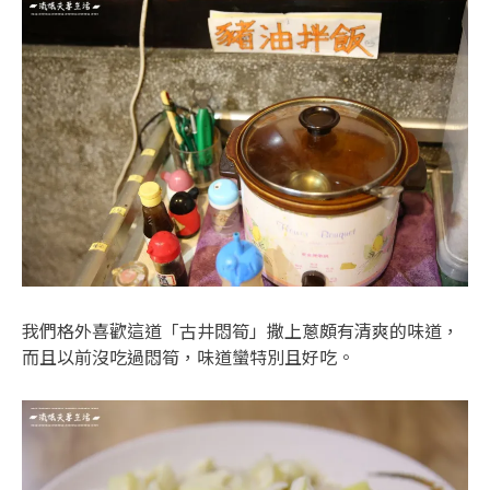
我們格外喜歡這道「古井悶筍」撒上蔥頗有清爽的味道，
而且以前沒吃過悶筍，味道蠻特別且好吃。