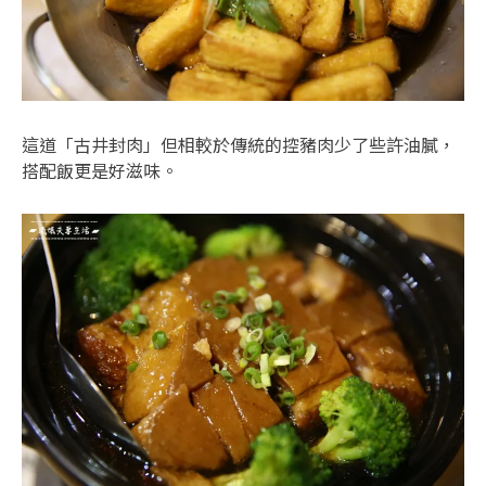
這道「古井封肉」但相較於傳統的控豬肉少了些許油膩，
搭配飯更是好滋味。