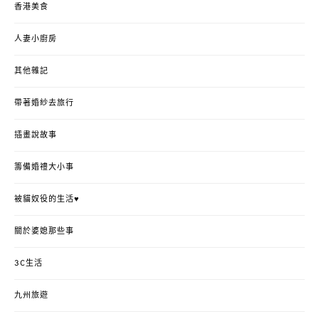
香港美食
人妻小廚房
其他雜記
帶著婚紗去旅行
插畫說故事
籌備婚禮大小事
被貓奴役的生活♥
關於婆媳那些事
3C生活
九州旅遊