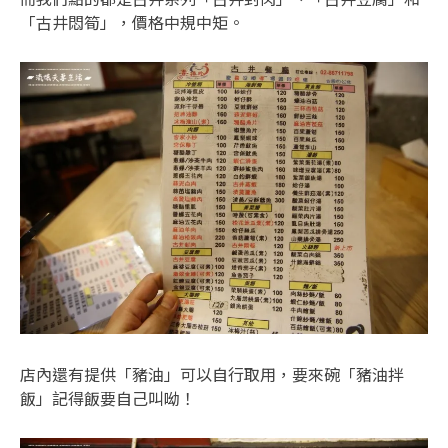
「古井悶筍」，價格中規中矩。
店內還有提供「豬油」可以自行取用，要來碗「豬油拌
飯」記得飯要自己叫呦！