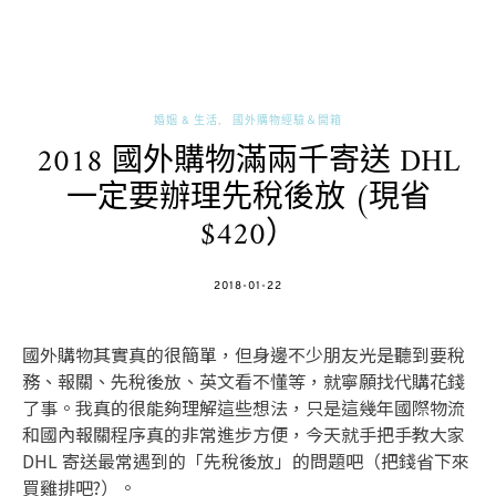
婚姻 & 生活
國外購物經驗＆開箱
2018 國外購物滿兩千寄送 DHL
一定要辦理先稅後放 (現省
$420）
POSTED
2018-01-22
ON
國外購物其實真的很簡單，但身邊不少朋友光是聽到要稅
務、報關、先稅後放、英文看不懂等，就寧願找代購花錢
了事。我真的很能夠理解這些想法，只是這幾年國際物流
和國內報關程序真的非常進步方便，今天就手把手教大家
DHL 寄送最常遇到的「先稅後放」的問題吧（把錢省下來
買雞排吧?）。