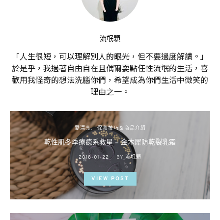
流氓顆
「人生很短，可以理解別人的眼光，但不要過度解讀。」
於是乎，我過著自由自在且偶爾耍點任性流氓的生活，喜
歡用我怪奇的想法洗腦你們，希望成為你們生活中微笑的
理由之一。
愛漂亮
保養技巧＆商品介紹
乾性肌冬季療癒系救星 – 金木犀防乾裂乳霜
POSTED
2018-01-22
BY
流氓顆
ON
VIEW POST