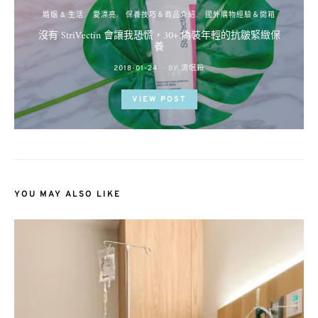
婚姻 & 生活
愛漂亮
保養技巧＆商品介紹
國外購物經驗＆開箱
沒有 StriVectin 會讓我恐慌，30+ 偽裝年輕的抗皺緊緻保
養
POSTED
2018-01-24
BY
流氓顆
ON
VIEW POST
YOU MAY ALSO LIKE