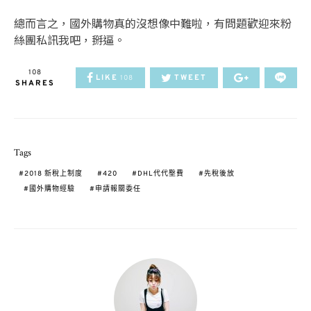
總而言之，國外購物真的沒想像中難啦，有問題歡迎來粉
絲團私訊我吧，掰逼。
108
LIKE
TWEET
108
SHARES
Tags
2018 新稅上制度
420
DHL代代壂費
先稅後放
國外購物經驗
申請報關委任