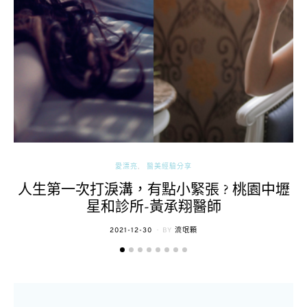
愛漂亮
醫美經驗分享
人生第一次打淚溝，有點小緊張 ? 桃園中壢
星和診所-黃承翔醫師
POSTED
2021-12-30
BY
流氓顆
ON