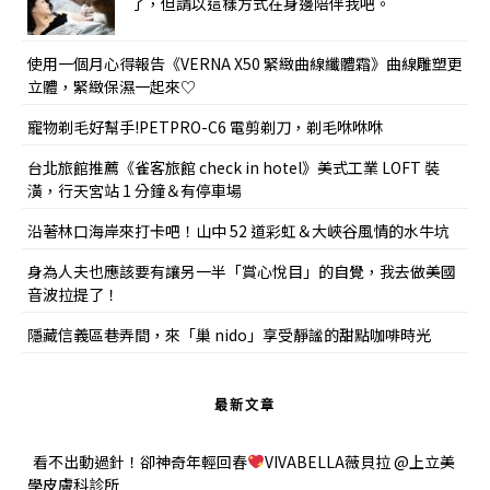
了，但請以這樣方式在身邊陪伴我吧。
使用一個月心得報告《VERNA X50 緊緻曲線纖體霜》曲線雕塑更
立體，緊緻保濕一起來♡
寵物剃毛好幫手!PETPRO-C6 電剪剃刀，剃毛咻咻咻
台北旅館推薦《雀客旅館 check in hotel》美式工業 LOFT 裝
潢，行天宮站 1 分鐘＆有停車場
沿著林口海岸來打卡吧！山中 52 道彩虹＆大峽谷風情的水牛坑
身為人夫也應該要有讓另一半「賞心悅目」的自覺，我去做美國
音波拉提了！
隱藏信義區巷弄間，來「巢 nido」享受靜謐的甜點咖啡時光
最新文章
看不出動過針！卻神奇年輕回春
VIVABELLA薇貝拉 @上立美
學皮膚科診所