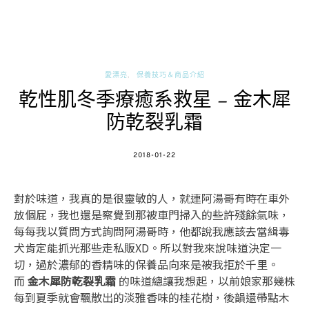
愛漂亮
保養技巧＆商品介紹
乾性肌冬季療癒系救星 – 金木犀
防乾裂乳霜
POSTED
2018-01-22
ON
對於味道，我真的是很靈敏的人，就連阿湯哥有時在車外
放個屁，我也還是察覺到那被車門掃入的些許殘餘氣味，
每每我以質問方式詢問阿湯哥時，他都說我應該去當緝毒
犬肯定能抓光那些走私販XD。所以對我來說味道決定一
切，過於濃郁的香精味的保養品向來是被我拒於千里。
而
金木犀防乾裂乳霜
的味道總讓我想起，以前娘家那幾株
每到夏季就會飄散出的淡雅香味的桂花樹，後韻還帶點木