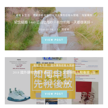
婚姻 & 生活
帶著婚紗去旅行
國外購物經驗＆開箱
淘寶購物
紀念結婚 1460 日自助婚紗，有你的每一天都很美好。
POSTED
2018-01-08
BY
流氓顆
ON
VIEW POST
婚姻 & 生活
國外購物經驗＆開箱
2018 國外購物滿兩千寄送 DHL 一定要辦理先稅後放 (現
省$420）
POSTED
2018-01-22
BY
流氓顆
ON
VIEW POST