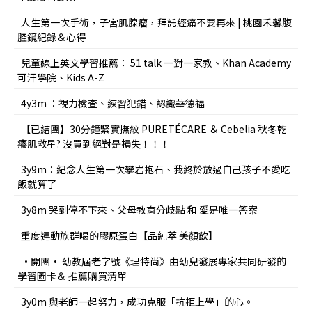
人生第一次手術，子宮肌腺瘤，拜託經痛不要再來 | 桃園禾馨腹
腔鏡紀錄＆心得
兒童線上英文學習推薦： 51 talk 一對一家教、Khan Academy
可汗學院、Kids A-Z
4y3m ：視力檢查、練習犯錯、認識華德福
【已結團】30分鐘緊實撫紋 PURETÉCARE ＆ Cebelia 秋冬乾
癢肌救星? 沒買到絕對是損失！！！
3y9m：紀念人生第一次攀岩抱石、我終於放過自己孩子不愛吃
飯就算了
3y8m 哭到停不下來、父母教育分歧點 和 愛是唯一答案
重度運動族群喝的膠原蛋白【品純萃 美顏飲】
•開團• 幼教屆老字號《理特尚》由幼兒發展專家共同研發的
學習圖卡＆ 推薦購買清單
3y0m 與老師一起努力，成功克服「抗拒上學」的心。