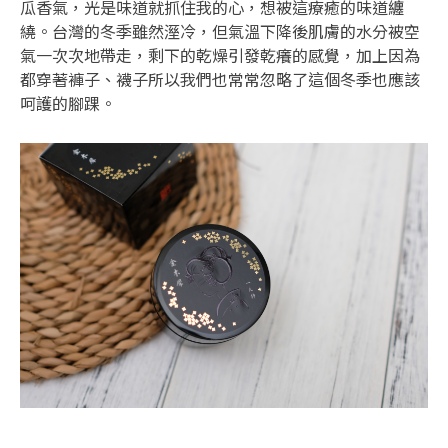
瓜香氣，光是味道就抓住我的心，想被這療癒的味道纏
繞。台灣的冬季雖然溼冷，但氣溫下降後肌膚的水分被空
氣一次次地帶走，剩下的乾燥引發乾癢的感覺，加上因為
都穿著褲子、襪子所以我們也常常忽略了這個冬季也應該
呵護的腳踝。