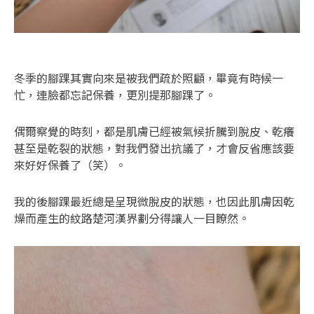
冬季的腳踝其實向來是被我們疏於照顧，畢竟有時候一
忙，連臉都忘記保養，更別提那腳踝了。
偶爾察覺的時刻，都是肌膚已經被氣候折騰到脫皮、乾癢
甚至是乾裂的狀態，對我們發出抗議了，才會反省應該要
來好好保養了（笑）。
我的後腳踝最近總是呈現微脫皮的狀態，也因此肌膚因乾
燥而產生的紋路楚河漢界劃分得讓人一目瞭然。