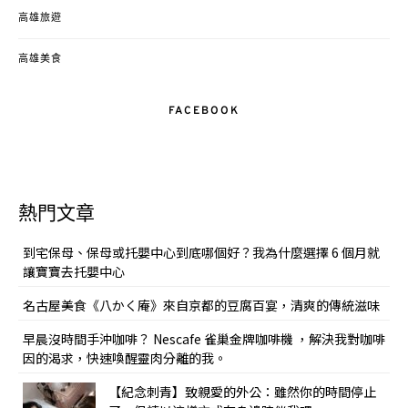
高雄旅遊
高雄美食
FACEBOOK
熱門文章
到宅保母、保母或托嬰中心到底哪個好？我為什麼選擇 6 個月就
讓寶寶去托嬰中心
名古屋美食《八かく庵》來自京都的豆腐百宴，清爽的傳統滋味
早晨沒時間手沖咖啡？ Nescafe 雀巢金牌咖啡機 ，解決我對咖啡
因的渴求，快速喚醒靈肉分離的我。
【紀念刺青】致親愛的外公：雖然你的時間停止