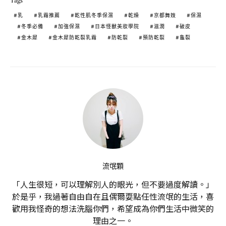
Tags
乳
乳霜推薦
乾性肌冬季保濕
乾燥
京都舞妓
保濕
冬季必備
加強保濕
日本怪獸美妝學院
滋潤
破皮
金木犀
金木犀防乾裂乳霜
防乾裂
預防乾裂
龜裂
流氓顆
「人生很短，可以理解別人的眼光，但不要過度解讀。」
於是乎，我過著自由自在且偶爾耍點任性流氓的生活，喜
歡用我怪奇的想法洗腦你們，希望成為你們生活中微笑的
理由之一。