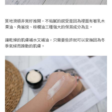
質地滑順非常好推開，不粘膩的感受是因為裡面有著乳木
果油、角鯊烷、棕櫚油三種強大的保濕成分為主。
讓乾燥的肌膚補水又補油，只需要些許就可以安撫因為冬
季氣候而躁動的肌膚。