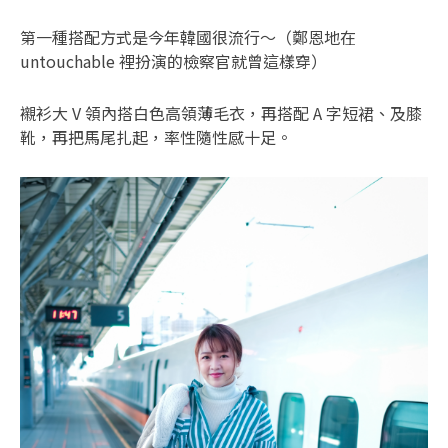
第一種搭配方式是今年韓國很流行～（鄭恩地在
untouchable 裡扮演的檢察官就曾這樣穿）
襯衫大 V 領內搭白色高領薄毛衣，再搭配 A 字短裙、及膝
靴，再把馬尾扎起，率性隨性感十足。