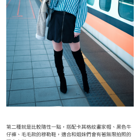
第二種就是比較隨性一點，搭配卡其格紋畫家帽、黑色牛
仔褲、毛毛款的穆勒鞋，適合和姐妹們會有著無限拍照的