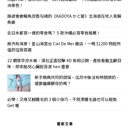
洲景色！
路過會被鰻魚炭香勾魂的《KADOYA かど屋》北海道在地人氣鰻
魚飯
去日本都買一樣的零食嗎？ 5 款沖繩必買零食推薦！
房內有海景！釜山海雲台 Ciel De Mer 飯店，一晚 $1200 物超所
值的住宿首選
22 週懷孕流水帳：湯包正面迎擊 4D 長相公開、產檢看醫生顧目
珠、原來胎兒心臟超音波 hen 重要
新手媽媽共同的煩惱，出月中後沒有時間擠奶，
還要繼續餵母奶嗎？
必學！又捲又翹睫毛的 3 個小技巧，不用燙睫毛器也可以輕鬆
Get 喔
最新文章