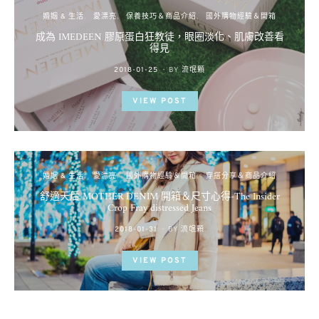
婚姻 & 生活
愛漂亮
保養技巧＆商品介紹
國外購物經驗＆開箱
成為 IMEDEEN 膠原蛋白狂教徒，眼圈淡化、肌膚改善看
得見
POSTED
2018-01-25
BY
流氓顆
ON
VIEW POST
婚姻 & 生活
愛漂亮
國外購物經驗＆開箱
穿搭分享＆商品介紹
舒適天后 MOTHER DENIM 開箱＆尺寸心得-The Insider
Crop Fray distressed Jeans
POSTED
2018-01-31
BY
流氓顆
ON
VIEW POST