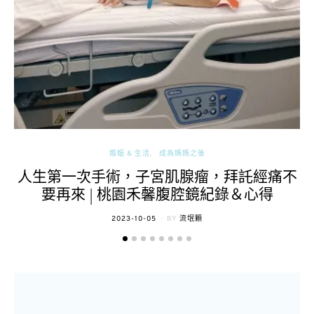
婚姻 & 生活
成為媽媽之後
人生第一次手術，子宮肌腺瘤，拜託經痛不
要再來 | 桃園禾馨腹腔鏡紀錄＆心得
POSTED
2023-10-05
BY
流氓顆
ON