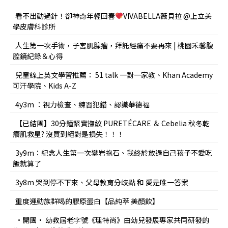
看不出動過針！卻神奇年輕回春
VIVABELLA薇貝拉 @上立美
學皮膚科診所
人生第一次手術，子宮肌腺瘤，拜託經痛不要再來 | 桃園禾馨腹
腔鏡紀錄＆心得
兒童線上英文學習推薦： 51 talk 一對一家教、Khan Academy
可汗學院、Kids A-Z
4y3m ：視力檢查、練習犯錯、認識華德福
【已結團】30分鐘緊實撫紋 PURETÉCARE ＆ Cebelia 秋冬乾
癢肌救星? 沒買到絕對是損失！！！
3y9m：紀念人生第一次攀岩抱石、我終於放過自己孩子不愛吃
飯就算了
3y8m 哭到停不下來、父母教育分歧點 和 愛是唯一答案
重度運動族群喝的膠原蛋白【品純萃 美顏飲】
•開團• 幼教屆老字號《理特尚》由幼兒發展專家共同研發的