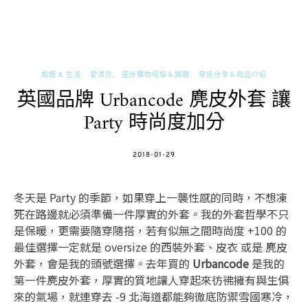
婚姻 & 生活
愛漂亮
國外購物經驗＆開箱
穿搭分享＆商品介紹
英國品牌 Urbancode 麂皮外套 讓
Party 時尚度加分
POSTED
2018-01-29
ON
冬天是 Party 的季節，如果穿上一襲性感的同時，不想凍
死在路邊就必須準備一件厚實的外套。我的外套哲學不只
是保暖，更需要隨穿隨搭，若有似無之間時尚度 +100 的
最佳選擇一定就是 oversize 的西裝外套、皮衣 或是 麂皮
外套，會是我的頭號選擇。去年買的
Urbancode
是我的
第一件麂皮外套，厚實的質地讓人穿起來彷彿擁有與生俱
來的氣場，就連穿去 -9 北海道都能夠徹底防禦雪國寒冷，