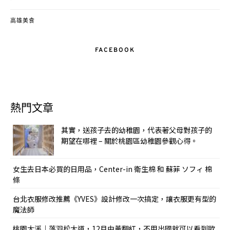
高雄美食
FACEBOOK
熱門文章
其實，送孩子去的幼稚園，代表著父母對孩子的
期望在哪裡 – 關於桃園區幼稚園參觀心得。
女生去日本必買的日用品，Center-in 衛生棉 和 蘇菲 ソフィ 棉
條
台北衣服修改推薦《YVES》設計修改一次搞定，讓衣服更有型的
魔法師
桃園大溪｜落羽松大道，12月由黃翻紅，不用出國就可以看到歐