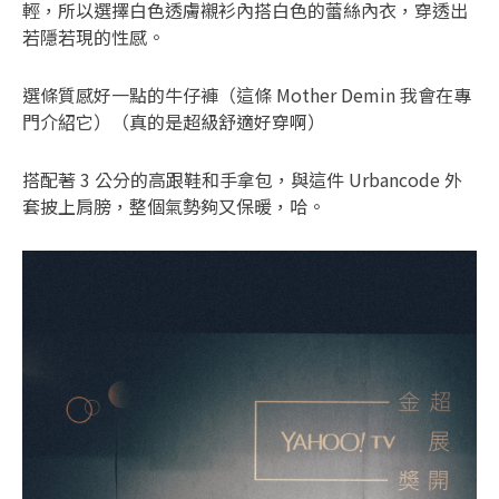
輕，所以選擇白色透膚襯衫內搭白色的蕾絲內衣，穿透出
若隱若現的性感。
選條質感好一點的牛仔褲（這條 Mother Demin 我會在專
門介紹它）（真的是超級舒適好穿啊）
搭配著 3 公分的高跟鞋和手拿包，與這件 Urbancode 外
套披上肩膀，整個氣勢夠又保暖，哈。