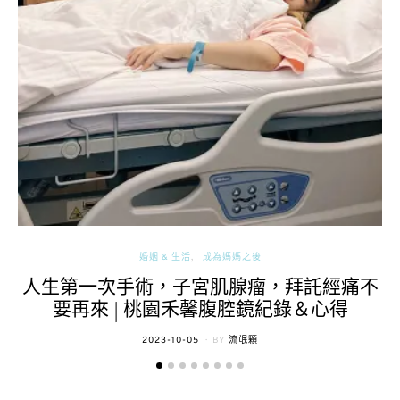
婚姻 & 生活
成為媽媽之後
人生第一次手術，子宮肌腺瘤，拜託經痛不
要再來 | 桃園禾馨腹腔鏡紀錄＆心得
POSTED
2023-10-05
BY
流氓顆
ON