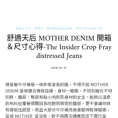
婚姻 & 生活
愛漂亮
國外購物經驗＆開箱
穿搭分享＆商品介紹
舒適天后 MOTHER DENIM 開箱
＆尺寸心得-The Insider Crop Fray
distressed Jeans
POSTED
2018-01-31
ON
尋覓著牛仔褲是一條非常漫長的路，不得不說 MOTHER
DENIM 是條適合像我這樣，身材一般般，不特別瘦也不特
別胖，腹部、臀部有點小肉梨形身材的女生。能夠以溫柔
的布料包覆著偶爾因為吃飽而微突的腹部，更不會讓你妹
有被掐住感受。而且大部分牛仔褲洗後會變得乾燥粗硬，
這條 MOTHER 並沒有，對不用再次適應而流下兩行淚