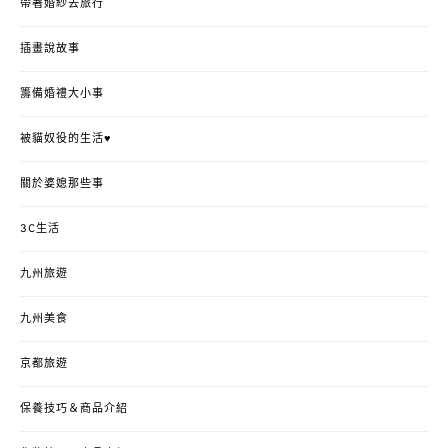
帶著婚紗去旅行
插畫說故事
籌備婚禮大小事
被貓奴役的生活♥
關於婆媳那些事
3C生活
九州旅遊
九州美食
京都旅遊
保養技巧＆商品介紹