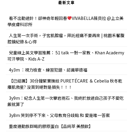
最新文章
看不出動過針！卻神奇年輕回春
VIVABELLA薇貝拉 @上立美
學皮膚科診所
人生第一次手術，子宮肌腺瘤，拜託經痛不要再來 | 桃園禾馨腹
腔鏡紀錄＆心得
兒童線上英文學習推薦： 51 talk 一對一家教、Khan Academy
可汗學院、Kids A-Z
4y3m ：視力檢查、練習犯錯、認識華德福
【已結團】30分鐘緊實撫紋 PURETÉCARE ＆ Cebelia 秋冬乾
癢肌救星? 沒買到絕對是損失！！！
3y9m：紀念人生第一次攀岩抱石、我終於放過自己孩子不愛吃
飯就算了
3y8m 哭到停不下來、父母教育分歧點 和 愛是唯一答案
重度運動族群喝的膠原蛋白【品純萃 美顏飲】