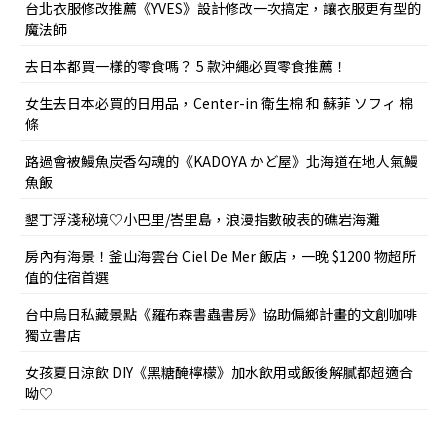
台北衣服修改推薦《YVES》設計修改一次搞定，讓衣服更有型的
魔法師
去日本都買一樣的零食嗎？ 5 款沖繩必買零食推薦！
女生去日本必買的日用品，Center-in 衛生棉 和 蘇菲 ソフィ 棉
條
路過會被鰻魚炭香勾魂的《KADOYA かど屋》北海道在地人氣鰻
魚飯
墾丁浮淺秘境♡小巴里/峇里島，浪漫指數破表的礁岩海灘
房內有海景！釜山海雲台 Ciel De Mer 飯店，一晚 $1200 物超所
值的住宿首選
台中烏日私藏景點《羅布森書蟲書房》協助偏鄉計畫的文創咖啡
獨立書店
女孩夏日涼飲 DIY《黑糖醃檸檬》加水飲用或飯後解膩都超適合
呦♡