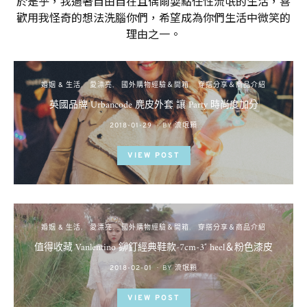
於是乎，我過著自由自在且偶爾耍點任性流氓的生活，喜
歡用我怪奇的想法洗腦你們，希望成為你們生活中微笑的
理由之一。
婚姻 & 生活
愛漂亮
國外購物經驗＆開箱
穿搭分享＆商品介紹
英國品牌 Urbancode 麂皮外套 讓 Party 時尚度加分
POSTED
2018-01-29
BY
流氓顆
ON
VIEW POST
婚姻 & 生活
愛漂亮
國外購物經驗＆開箱
穿搭分享＆商品介紹
值得收藏 Vanlentino 鉚釘經典鞋款-7cm-3″ heel＆粉色漆皮
POSTED
2018-02-01
BY
流氓顆
ON
VIEW POST