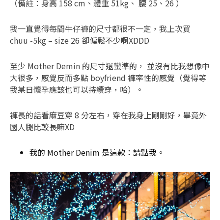
（備註：身高 158 cm、體重 51kg、 腰 25、26 ）
我一直覺得每間牛仔褲的尺寸都很不一定，我上次買
chuu -5kg – size 26 卻偏鬆不少啊XDDD
至少 Mother Demin 的尺寸還蠻準的， 並沒有比我想像中
大很多，感覺反而多點 boyfriend 褲率性的感覺（覺得等
我某日懷孕應該也可以持續穿，哈）。
褲長的話看麻豆穿 8 分左右，穿在我身上剛剛好，畢竟外
國人腿比較長嘛XD
我的 Mother Denim 是這款：
請點我
。