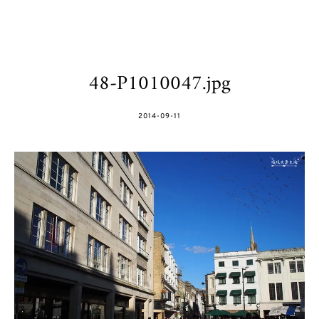
48-P1010047.jpg
POSTED
2014-09-11
ON