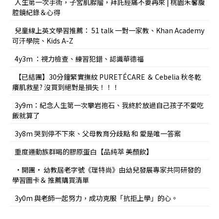
人生第一次手術，子宮肌腺瘤，拜託經痛不要再來 | 桃園禾馨腹
腔鏡紀錄＆心得
兒童線上英文學習推薦： 51 talk 一對一家教、Khan Academy
可汗學院、Kids A-Z
4y3m ：視力檢查、練習犯錯、認識華德福
【已結團】30分鐘緊實撫紋 PURETÉCARE ＆ Cebelia 秋冬乾
癢肌救星? 沒買到絕對是損失！！！
3y9m：紀念人生第一次攀岩抱石、我終於放過自己孩子不愛吃
飯就算了
3y8m 哭到停不下來、父母教育分歧點 和 愛是唯一答案
重度運動族群喝的膠原蛋白【品純萃 美顏飲】
•開團• 幼教屆老字號《理特尚》由幼兒發展專家共同研發的
學習圖卡＆ 推薦購買清單
3y0m 與老師一起努力，成功克服「抗拒上學」的心。