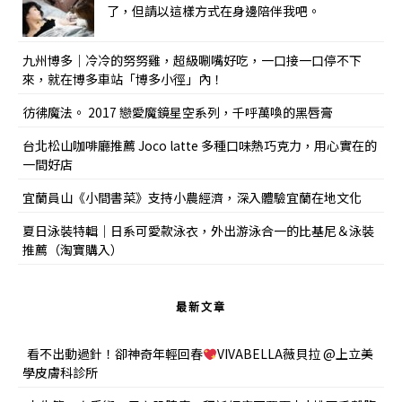
了，但請以這樣方式在身邊陪伴我吧。
九州博多｜冷冷的努努雞，超級唰嘴好吃，一口接一口停不下
來，就在博多車站「博多小徑」內！
彷彿魔法。 2017 戀愛魔鏡星空系列，千呼萬喚的黑唇膏
台北松山咖啡廳推薦 Joco latte 多種口味熱巧克力，用心實在的
一間好店
宜蘭員山《小間書菜》支持小農經濟，深入體驗宜蘭在地文化
夏日泳裝特輯｜日系可愛款泳衣，外出游泳合一的比基尼＆泳裝
推薦（淘寶購入）
最新文章
看不出動過針！卻神奇年輕回春
VIVABELLA薇貝拉 @上立美
學皮膚科診所