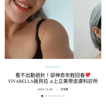
醫美經驗分享
看不出動過針！卻神奇年輕回春
VIVABELLA薇貝拉 @上立美學皮膚科診所
POSTED
2025-12-04
BY
流氓顆
ON