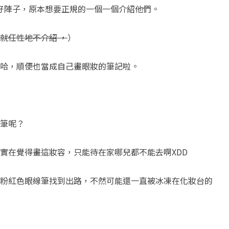
眼影入手好陣子，原本想要正規的一個一個介紹他們。
就任性地不介紹 ，
）
哈，順便也當成自己畫眼妝的筆記啦。
筆呢？
實在覺得畫這妝容，只能待在家哪兒都不能去啊XDD
粉紅色眼線筆找到出路，不然可能還一直被冰凍在化妝台的