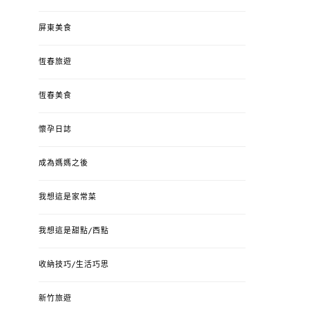
屏東美食
恆春旅遊
恆春美食
懷孕日誌
成為媽媽之後
我想這是家常菜
我想這是甜點/西點
收納技巧/生活巧思
新竹旅遊