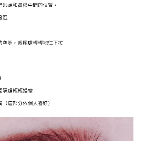
是眼頭和鼻樑中間的位置。
邃區
的空隙，眼尾處輕輕地往下拉
3
間隔處輕輕描繪
調（這部分依個人喜好）