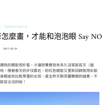
亮
化妝技巧＆商品介紹
麼畫，才能和泡泡眼 Say NO
POSTED
2017-02-01
ON
讚我的眼妝很好看，才讓我驚覺我有多久沒寫妝容文（遠
哈。隨著春天的步伐靠近，粉紅色眼妝又重新回歸常用彩妝
身眼皮就比較厚重的女孩，產生昨天剛哭腫雙眼的錯覺，不
妝容出沒的呦！