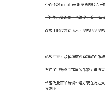
不得不說 innisfree 的單色
（但後來覺得寫了也很少人看，所以
改成用眼妝方式切入，哈哈哈哈哈哈
話說回來，顆顆怎麼會有粉紅色眼線
有陣子很迷戀原宿風的眼妝，但後來
曾經為此百般苦惱～還好現在為這支
某處啊。