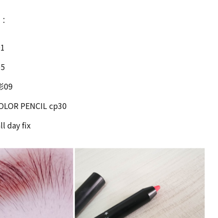
：
1
5
09
OR PENCIL cp30
day fix