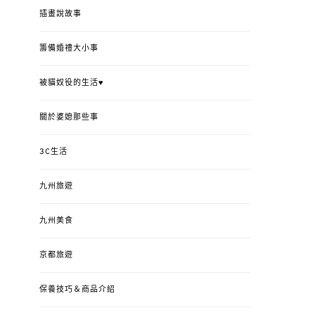
插畫說故事
籌備婚禮大小事
被貓奴役的生活♥
關於婆媳那些事
3C生活
九州旅遊
九州美食
京都旅遊
保養技巧＆商品介紹