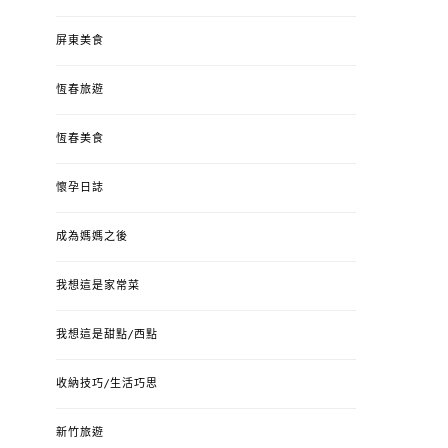
屏東美食
恆春旅遊
恆春美食
懷孕日誌
成為媽媽之後
我想這是家常菜
我想這是甜點/西點
收納技巧/生活巧思
新竹旅遊