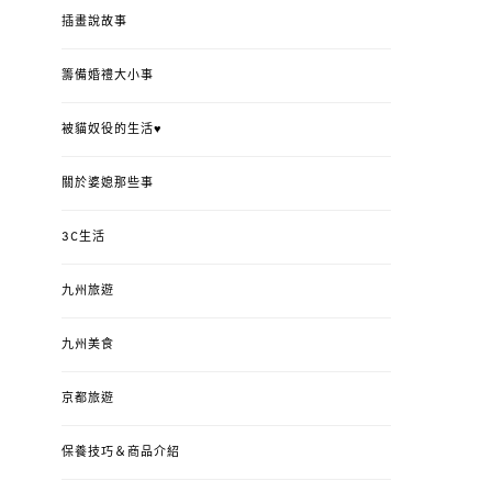
插畫說故事
籌備婚禮大小事
被貓奴役的生活♥
關於婆媳那些事
3C生活
九州旅遊
九州美食
京都旅遊
保養技巧＆商品介紹