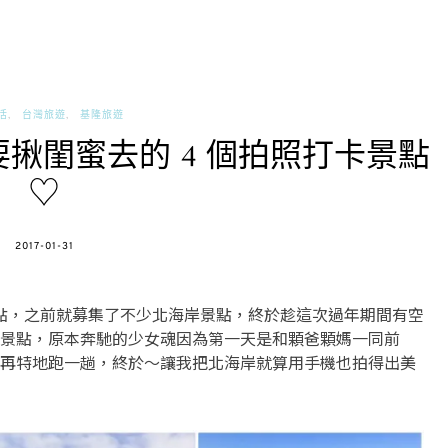
活
台灣旅遊
基隆旅遊
揪閨蜜去的 4 個拍照打卡景點
♡
POSTED
2017-01-31
ON
打卡點，之前就募集了不少北海岸景點，終於趁這次過年期間有空
景點，原本奔馳的少女魂因為第一天是和顆爸顆媽一同前
再特地跑一趟，終於～讓我把北海岸就算用手機也拍得出美