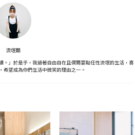
流氓顆
讀。」於是乎，我過著自由自在且偶爾耍點任性流氓的生活，喜
，希望成為你們生活中微笑的理由之一。