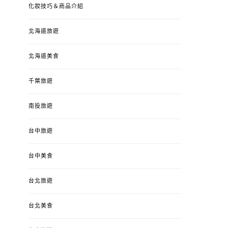
化妝技巧＆商品介紹
北海道旅遊
北海道美食
千葉旅遊
南投旅遊
台中旅遊
婚姻 & 生活
成為媽媽之後
婚姻 & 生活
成
台中美食
4y3m ：視力檢查、練習犯
【已結團】30
錯、認識華德福
PURETÉCARE ＆ 
台北旅遊
冬乾癢肌救星?
POSTED
2023-04-12
BY
流氓顆
是損失！
ON
台北美食
POSTED
2022-12-05
B
ON