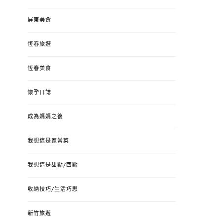
屏東美食
恆春旅遊
恆春美食
懷孕日誌
成為媽媽之後
我想這是家常菜
我想這是甜點/西點
收納技巧/生活巧思
新竹旅遊