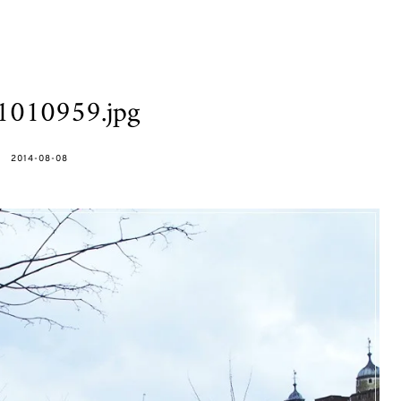
1010959.jpg
POSTED
2014-08-08
ON