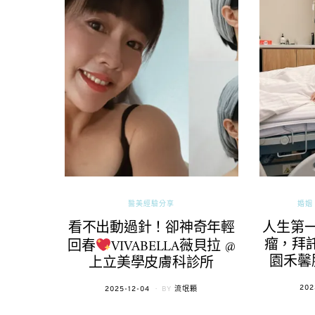
醫美經驗分享
婚姻 
看不出動過針！卻神奇年輕
人生第
瘤，拜託
回春
VIVABELLA薇貝拉 @
園禾馨
上立美學皮膚科診所
POS
202
POSTED
2025-12-04
BY
流氓顆
ON
ON