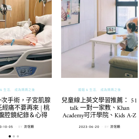
& 生活
成為媽媽之後
婚姻 & 生活
成為媽媽之後
一次手術，子宮肌腺
兒童線上英文學習推薦： 51
經痛不要再來 | 桃
talk 一對一家教、Khan
腹腔鏡紀錄＆心得
Academy可汗學院、Kids A-Z
TED
POSTED
3-10-05
BY
流氓顆
2023-06-20
BY
流氓顆
ON