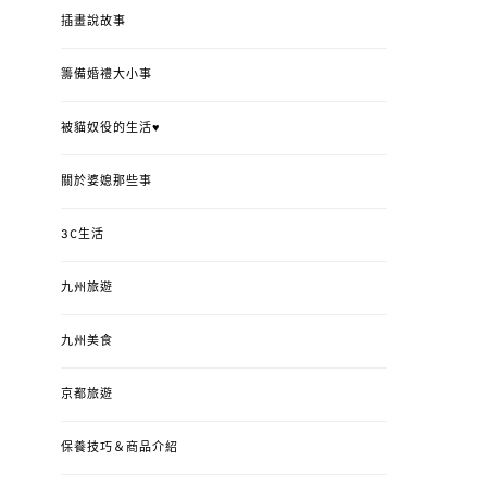
插畫說故事
籌備婚禮大小事
被貓奴役的生活♥
關於婆媳那些事
3C生活
九州旅遊
九州美食
京都旅遊
保養技巧＆商品介紹