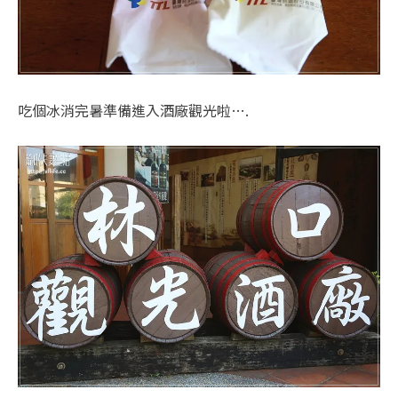
吃個冰消完暑準備進入酒廠觀光啦….