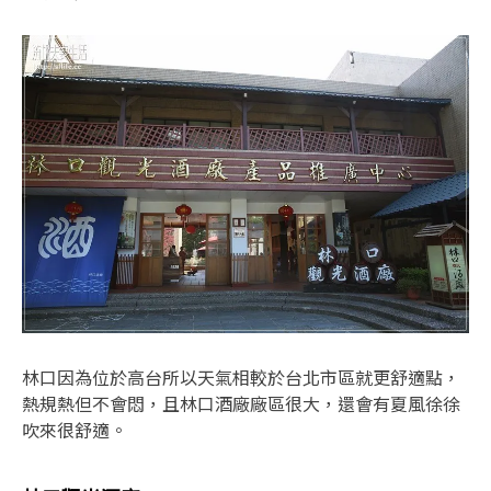
林口因為位於高台所以天氣相較於台北市區就更舒適點，
熱規熱但不會悶，且林口酒廠廠區很大，還會有夏風徐徐
吹來很舒適。