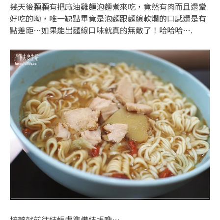
幾天後顆顆有把麻油雞麵泡麵煮來吃，竟然有肉而且還蠻
好吃的呦，唯一缺點畢竟是泡麵跟麵線軟爛的口感還是有
點差距…如果能出麵線口味就真的無敵了！哈哈哈….
接著就前往結帳處準備結帳嚕…