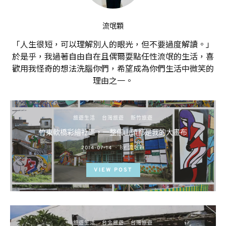
流氓顆
「人生很短，可以理解別人的眼光，但不要過度解讀。」
於是乎，我過著自由自在且偶爾耍點任性流氓的生活，喜
歡用我怪奇的想法洗腦你們，希望成為你們生活中微笑的
理由之一。
旅遊生活
台灣旅遊
新竹旅遊
竹東軟橋彩繪社區，一整個山頭都是我的大畫布
POSTED
2014-07-14
BY
流氓顆
ON
VIEW POST
旅遊生活
台北旅遊
台灣旅遊