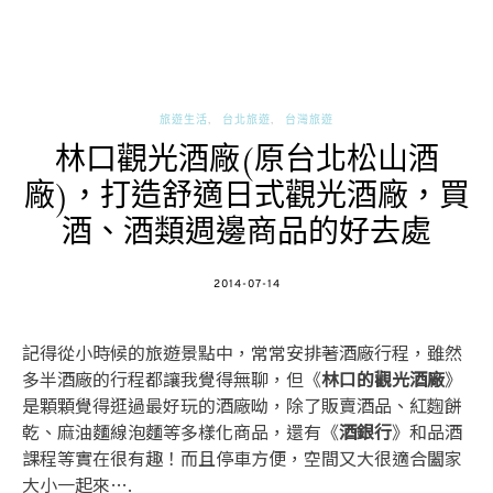
旅遊生活
台北旅遊
台灣旅遊
林口觀光酒廠(原台北松山酒
廠)，打造舒適日式觀光酒廠，買
酒、酒類週邊商品的好去處
POSTED
2014-07-14
ON
記得從小時候的旅遊景點中，常常安排著酒廠行程，雖然
多半酒廠的行程都讓我覺得無聊，但《
林口的觀光酒廠
》
是顆顆覺得逛過最好玩的酒廠呦，除了販賣酒品、紅麴餅
乾、麻油麵線泡麵等多樣化商品，還有《
酒銀行
》和品酒
課程等實在很有趣！而且停車方便，空間又大很適合闔家
大小一起來….