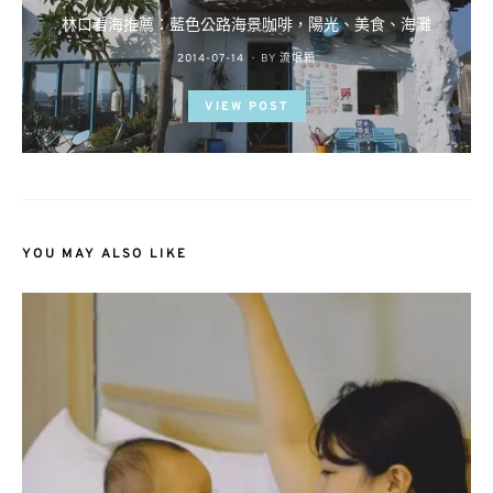
林口看海推薦：藍色公路海景咖啡，陽光、美食、海灘
POSTED
2014-07-14
BY
流氓顆
ON
VIEW POST
YOU MAY ALSO LIKE