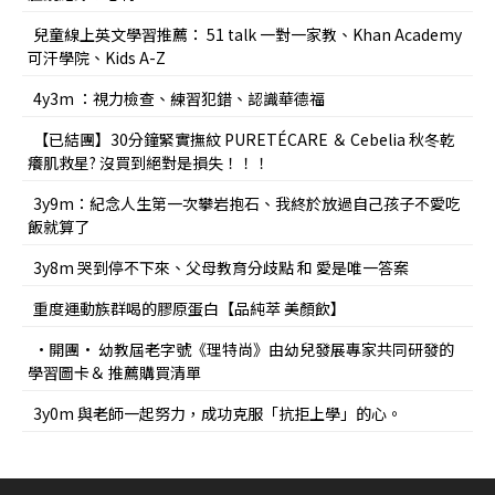
兒童線上英文學習推薦： 51 talk 一對一家教、Khan Academy
可汗學院、Kids A-Z
4y3m ：視力檢查、練習犯錯、認識華德福
【已結團】30分鐘緊實撫紋 PURETÉCARE ＆ Cebelia 秋冬乾
癢肌救星? 沒買到絕對是損失！！！
3y9m：紀念人生第一次攀岩抱石、我終於放過自己孩子不愛吃
飯就算了
3y8m 哭到停不下來、父母教育分歧點 和 愛是唯一答案
重度運動族群喝的膠原蛋白【品純萃 美顏飲】
•開團• 幼教屆老字號《理特尚》由幼兒發展專家共同研發的
學習圖卡＆ 推薦購買清單
3y0m 與老師一起努力，成功克服「抗拒上學」的心。