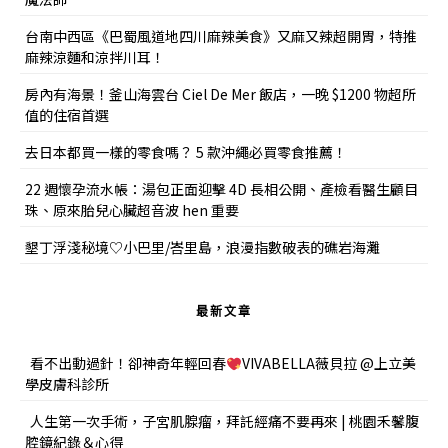
台南中西區《巴蜀風道地四川麻辣美食》又麻又辣超開胃，特推
麻辣涼麵和涼拌川耳！
房內有海景！釜山海雲台 Ciel De Mer 飯店，一晚 $1200 物超所
值的住宿首選
去日本都買一樣的零食嗎？ 5 款沖繩必買零食推薦！
22 週懷孕流水帳：湯包正面迎擊 4D 長相公開、產檢看醫生顧目
珠、原來胎兒心臟超音波 hen 重要
墾丁浮淺秘境♡小巴里/峇里島，浪漫指數破表的礁岩海灘
最新文章
看不出動過針！卻神奇年輕回春
VIVABELLA薇貝拉 @上立美
學皮膚科診所
人生第一次手術，子宮肌腺瘤，拜託經痛不要再來 | 桃園禾馨腹
腔鏡紀錄＆心得