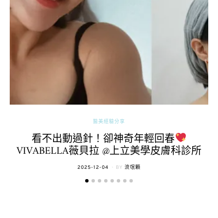
醫美經驗分享
看不出動過針！卻神奇年輕回春
VIVABELLA薇貝拉 @上立美學皮膚科診所
POSTED
2025-12-04
BY
流氓顆
ON