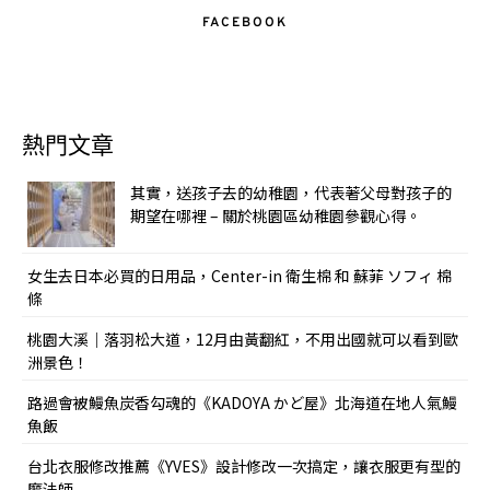
FACEBOOK
熱門文章
其實，送孩子去的幼稚園，代表著父母對孩子的
期望在哪裡 – 關於桃園區幼稚園參觀心得。
女生去日本必買的日用品，Center-in 衛生棉 和 蘇菲 ソフィ 棉
條
桃園大溪｜落羽松大道，12月由黃翻紅，不用出國就可以看到歐
洲景色！
路過會被鰻魚炭香勾魂的《KADOYA かど屋》北海道在地人氣鰻
魚飯
台北衣服修改推薦《YVES》設計修改一次搞定，讓衣服更有型的
魔法師