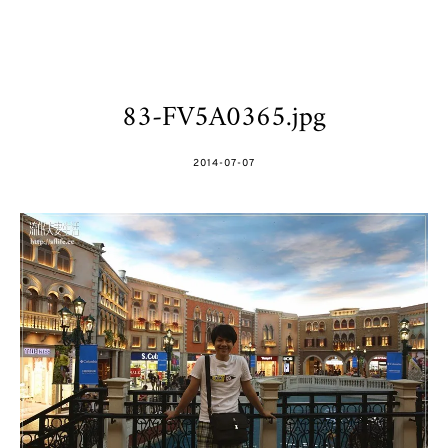
83-FV5A0365.jpg
POSTED
2014-07-07
ON