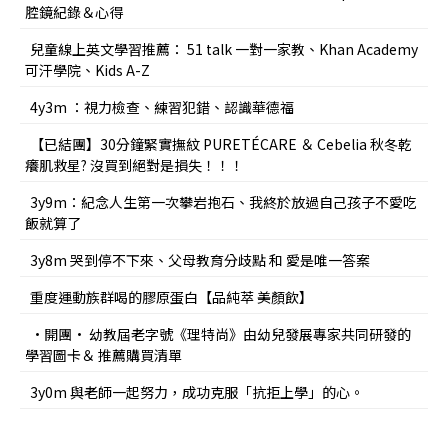
腔鏡紀錄＆心得
兒童線上英文學習推薦： 51 talk 一對一家教、Khan Academy
可汗學院、Kids A-Z
4y3m ：視力檢查、練習犯錯、認識華德福
【已結團】30分鐘緊實撫紋 PURETÉCARE ＆ Cebelia 秋冬乾
癢肌救星? 沒買到絕對是損失！！！
3y9m：紀念人生第一次攀岩抱石、我終於放過自己孩子不愛吃
飯就算了
3y8m 哭到停不下來、父母教育分歧點 和 愛是唯一答案
重度運動族群喝的膠原蛋白【品純萃 美顏飲】
•開團• 幼教屆老字號《理特尚》由幼兒發展專家共同研發的
學習圖卡＆ 推薦購買清單
3y0m 與老師一起努力，成功克服「抗拒上學」的心。