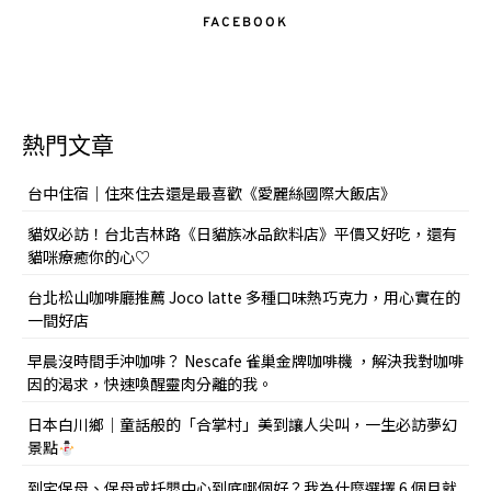
FACEBOOK
熱門文章
台中住宿｜住來住去還是最喜歡《愛麗絲國際大飯店》
貓奴必訪！台北吉林路《日貓族冰品飲料店》平價又好吃，還有
貓咪療癒你的心♡
台北松山咖啡廳推薦 Joco latte 多種口味熱巧克力，用心實在的
一間好店
早晨沒時間手沖咖啡？ Nescafe 雀巢金牌咖啡機 ，解決我對咖啡
因的渴求，快速喚醒靈肉分離的我。
日本白川鄉｜童話般的「合掌村」美到讓人尖叫，一生必訪夢幻
景點
到宅保母、保母或托嬰中心到底哪個好？我為什麼選擇 6 個月就