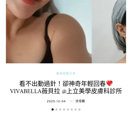
醫美經驗分享
看不出動過針！卻神奇年輕回春
VIVABELLA薇貝拉 @上立美學皮膚科診所
POSTED
2025-12-04
BY
流氓顆
ON