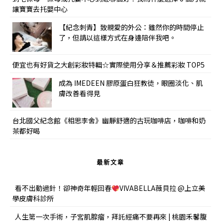
讓寶寶去托嬰中心
【紀念刺青】致親愛的外公：雖然你的時間停止
了，但請以這樣方式在身邊陪伴我吧。
便宜也有好貨之大創彩妝特輯☆實際使用分享＆推薦彩妝 TOP5
成為 IMEDEEN 膠原蛋白狂教徒，眼圈淡化、肌
膚改善看得見
台北國父紀念館《相思李舍》幽靜舒適的古玩咖啡店，咖啡和奶
茶都好喝
最新文章
看不出動過針！卻神奇年輕回春
VIVABELLA薇貝拉 @上立美
學皮膚科診所
人生第一次手術，子宮肌腺瘤，拜託經痛不要再來 | 桃園禾馨腹