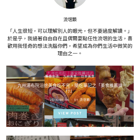
流氓顆
「人生很短，可以理解別人的眼光，但不要過度解讀。」
於是乎，我過著自由自在且偶爾耍點任性流氓的生活，喜
歡用我怪奇的想法洗腦你們，希望成為你們生活中微笑的
理由之一。
美食生活
九州美食
日本美食
九州湯布院沿途美食吃不完，隨吃筆記之「美食推薦排
行」
POSTED
2016-01-06
BY
流氓顆
ON
VIEW POST