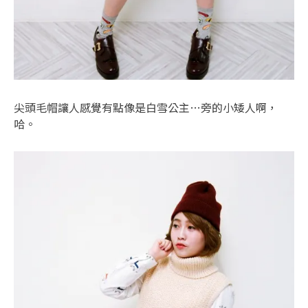
尖頭毛帽讓人感覺有點像是白雪公主…旁的小矮人啊，
哈。