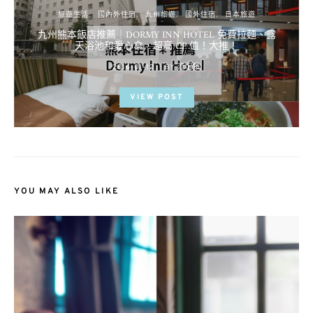
旅遊生活
國內外住宿
九州旅遊
國外住宿
日本旅遊
九州熊本飯店推薦｜DORMY INN HOTEL 免費拉麵、露
天浴池和愛心傘，超高 CP 值！大推！
POSTED
2016-01-12
BY
流氓顆
ON
VIEW POST
YOU MAY ALSO LIKE