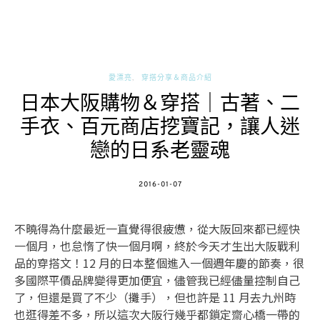
愛漂亮
穿搭分享＆商品介紹
日本大阪購物＆穿搭｜古著、二
手衣、百元商店挖寶記，讓人迷
戀的日系老靈魂
POSTED
2016-01-07
ON
不曉得為什麼最近一直覺得很疲憊，從大阪回來都已經快
一個月，也怠惰了快一個月啊，終於今天才生出大阪戰利
品的穿搭文！12 月的日本整個進入一個週年慶的節奏，很
多國際平價品牌變得更加便宜，儘管我已經儘量控制自己
了，但還是買了不少（攤手），但也許是 11 月去九州時
也逛得差不多，所以這次大阪行幾乎都鎖定齋心橋一帶的