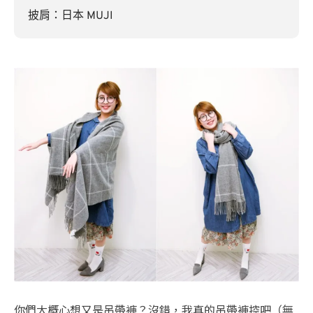
披肩：日本 MUJI
你們大概心想又是吊帶褲？沒錯，我真的吊帶褲控吧（無