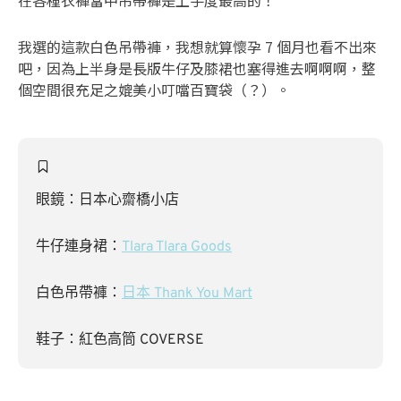
我選的這款白色吊帶褲，我想就算懷孕 7 個月也看不出來
吧，因為上半身是長版牛仔及膝裙也塞得進去啊啊啊，整
個空間很充足之媲美小叮噹百寶袋（？）。
眼鏡：日本心齋橋小店
牛仔連身裙：
Tlara Tlara Goods
白色吊帶褲：
日本 Thank You Mart
鞋子：紅色高筒 COVERSE