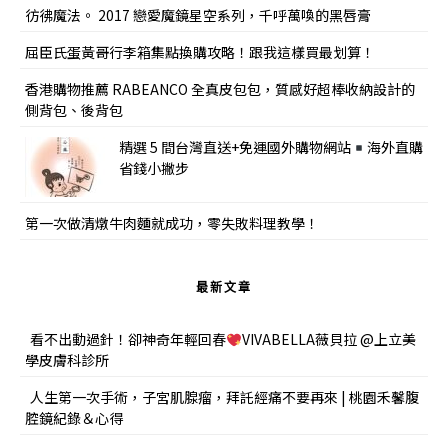
彷彿魔法。 2017 戀愛魔鏡星空系列，千呼萬喚的黑唇膏
屈臣氏蛋黃哥行李箱集點換購攻略！跟我這樣買最划算！
香港購物推薦 RABEANCO 全真皮包包，質感好超棒收納設計的
側背包、後背包
精選 5 間台灣直送+免運國外購物網站
海外直購
省錢小撇步
第一次做清燉牛肉麵就成功，零失敗料理教學！
最新文章
看不出動過針！卻神奇年輕回春
VIVABELLA薇貝拉 @上立美
學皮膚科診所
人生第一次手術，子宮肌腺瘤，拜託經痛不要再來 | 桃園禾馨腹
腔鏡紀錄＆心得