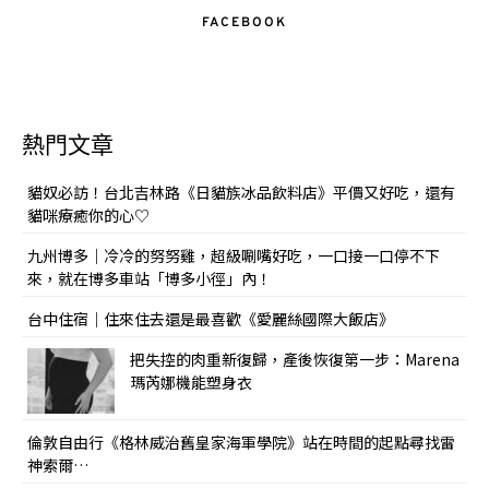
FACEBOOK
熱門文章
貓奴必訪！台北吉林路《日貓族冰品飲料店》平價又好吃，還有
貓咪療癒你的心♡
九州博多｜冷冷的努努雞，超級唰嘴好吃，一口接一口停不下
來，就在博多車站「博多小徑」內！
台中住宿｜住來住去還是最喜歡《愛麗絲國際大飯店》
把失控的肉重新復歸，產後恢復第一步：Marena
瑪芮娜機能塑身衣
倫敦自由行《格林威治舊皇家海軍學院》站在時間的起點尋找雷
神索爾…