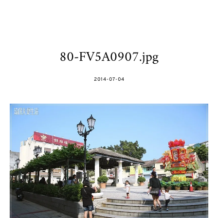
80-FV5A0907.jpg
POSTED
2014-07-04
ON