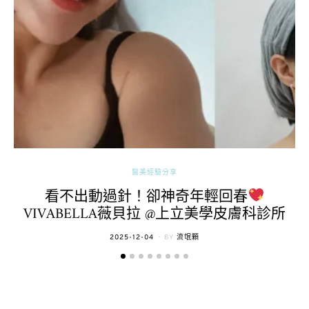
醫美經驗分享
看不出動過針！卻神奇年輕回春
VIVABELLA薇貝拉 @上立美學皮膚科診所
POSTED
2025-12-04
BY
流氓顆
ON