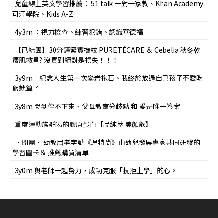
兒童線上英文學習推薦： 51 talk 一對一家教、Khan Academy
可汗學院、Kids A-Z
4y3m ：視力檢查、練習犯錯、認識華德福
【已結團】30分鐘緊實撫紋 PURETÉCARE ＆ Cebelia 秋冬乾
癢肌救星? 沒買到絕對是損失！！！
3y9m：紀念人生第一次攀岩抱石、我終於放過自己孩子不愛吃
飯就算了
3y8m 哭到停不下來、父母教育分歧點 和 愛是唯一答案
重度運動族群喝的膠原蛋白【品純萃 美顏飲】
•開團• 幼教屆老字號《理特尚》由幼兒發展專家共同研發的
學習圖卡＆ 推薦購買清單
3y0m 與老師一起努力，成功克服「抗拒上學」的心。