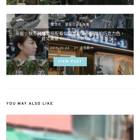
愛漂亮
變髮日記＆保養
染髮☆秋冬就是要搭配看似簡單卻又不簡單的巧克力色，
台北東區 ÉCOUTER HAIR – M
POSTED
2015-10-24
BY
流氓顆
ON
VIEW POST
YOU MAY ALSO LIKE