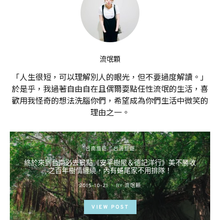
流氓顆
「人生很短，可以理解別人的眼光，但不要過度解讀。」
於是乎，我過著自由自在且偶爾耍點任性流氓的生活，喜
歡用我怪奇的想法洗腦你們，希望成為你們生活中微笑的
理由之一。
台南旅遊
台灣旅遊
終於來到台南必去景點《安平樹屋＆德記洋行》美不勝收
之百年樹情纏繞，內有蜷尾家不用排隊！
POSTED
2015-10-21
BY
流氓顆
ON
VIEW POST