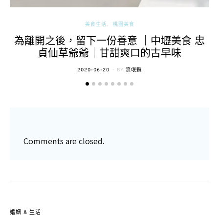
美食生活
桃園美食
為離開之後，留下一份善意 ｜中壢美食 忠
貞仙草爺爺｜甘甜爽口的古早味
POSTED
2020-06-20
BY
流氓顆
ON
Comments are closed.
婚姻 & 生活