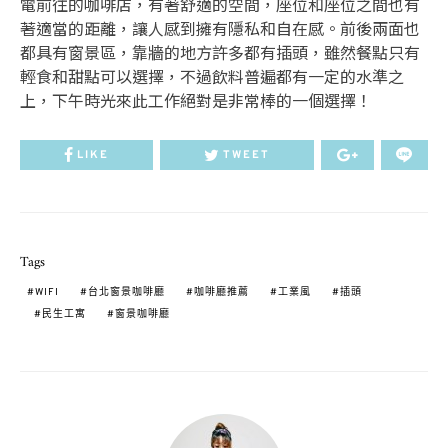
電前往的咖啡店，有著舒適的空間，座位和座位之間也有
著適當的距離，讓人感到擁有隱私和自在感。前後兩面也
都具有窗景區，靠牆的地方許多都有插頭，雖然餐點只有
輕食和甜點可以選擇，不過飲料普遍都有一定的水準之
上，下午時光來此工作絕對是非常棒的一個選擇！
LIKE
TWEET
Tags
WIFI
台北窗景咖啡廳
咖啡廳推薦
工業風
插頭
民生工寓
窗景咖啡廳