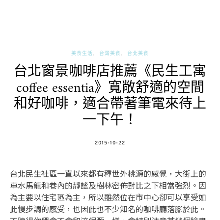
美食生活
台灣美食
台北美食
台北窗景咖啡店推薦《民生工寓
coffee essentia》寬敞舒適的空間
和好咖啡，適合帶著筆電來待上
一下午！
POSTED
2015-10-22
ON
台北民生社區一直以來都有種世外桃源的感覺，大街上的
車水馬龍和巷內的靜謐及樹林密佈對比之下相當強烈。因
為主要以住宅區為主，所以雖然位在市中心卻可以享受如
此慢步調的感受，也因此也不少知名的咖啡廳落腳於此。