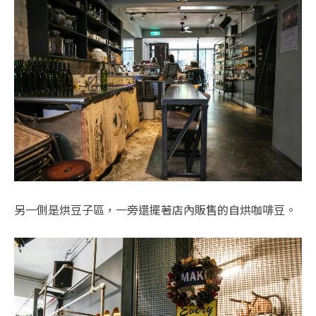
另一側是烘豆子區，一旁還擺著店內販售的自烘咖啡豆。