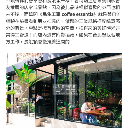
不曉得你們會不會和流氓顆一樣，會特別注意某幾個臉書
友推薦的店家或景點，因為彼此品味相似喜歡的東西也相
去不遠，而這間《
民生工寓 coffee essentia
》就是某日流
氓顆在臉書看到朋友推薦的，濃郁的工業風格搭配綠意滿
分的窗景，重點是擁有寬敞的空間，換得來的美好時光非
常得宜舒適！而店內還有附帶插頭，如果在台北想找個地
方工作，流氓顆會蠻推薦這間的！