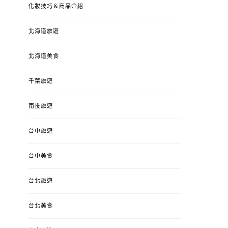
化妝技巧＆商品介紹
北海道旅遊
北海道美食
千葉旅遊
南投旅遊
台中旅遊
婚姻 & 生活
成為媽媽之後
婚姻 & 生活
成
台中美食
4y3m ：視力檢查、練習犯
【已結團】30
錯、認識華德福
PURETÉCARE ＆ 
台北旅遊
冬乾癢肌救星?
POSTED
2023-04-12
BY
流氓顆
是損失！
ON
台北美食
POSTED
2022-12-05
B
ON