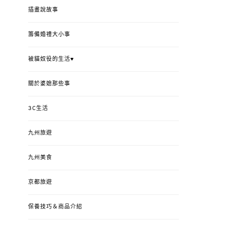
插畫說故事
籌備婚禮大小事
被貓奴役的生活♥
關於婆媳那些事
3C生活
九州旅遊
九州美食
京都旅遊
保養技巧＆商品介紹