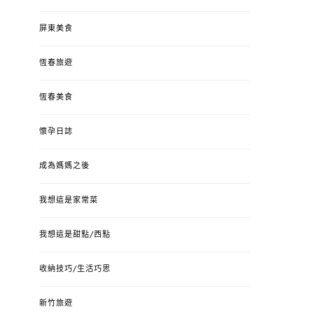
屏東美食
恆春旅遊
恆春美食
懷孕日誌
成為媽媽之後
我想這是家常菜
我想這是甜點/西點
收納技巧/生活巧思
新竹旅遊