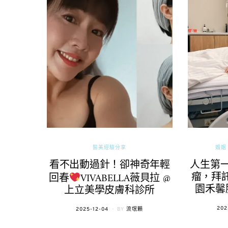
醫美經驗分享
婚姻 
看不出動過針！卻神奇年輕
人生第
瘤，拜託
回春
VIVABELLA薇貝拉 @
園禾馨
上立美學皮膚科診所
POS
202
POSTED
2025-12-04
BY
流氓顆
ON
ON