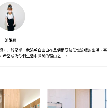
流氓顆
讀。」於是乎，我過著自由自在且偶爾耍點任性流氓的生活，喜
，希望成為你們生活中微笑的理由之一。