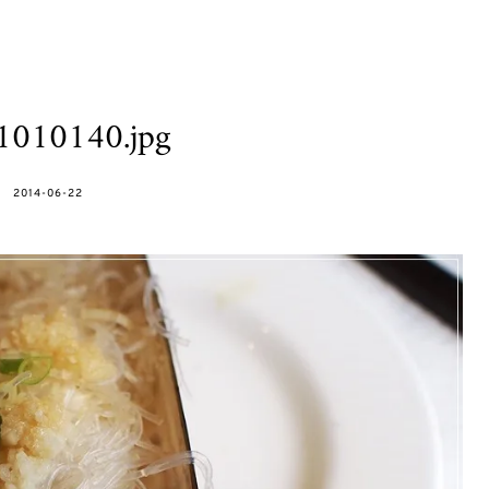
1010140.jpg
POSTED
2014-06-22
ON