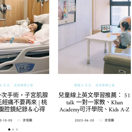
& 生活
成為媽媽之後
婚姻 & 生活
成為媽媽之後
一次手術，子宮肌腺
兒童線上英文學習推薦： 51
經痛不要再來 | 桃
talk 一對一家教、Khan
腹腔鏡紀錄＆心得
Academy可汗學院、Kids A-Z
TED
POSTED
3-10-05
BY
流氓顆
2023-06-20
BY
流氓顆
ON