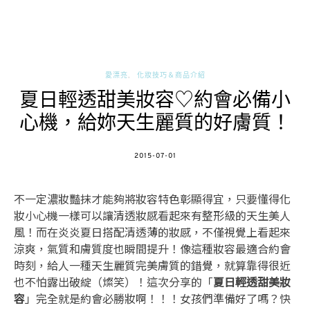
愛漂亮
化妝技巧＆商品介紹
夏日輕透甜美妝容♡約會必備小
心機，給妳天生麗質的好膚質！
POSTED
2015-07-01
ON
不一定濃妝豔抹才能夠將妝容特色彰顯得宜，只要懂得化
妝小心機一樣可以讓清透妝感看起來有整形級的天生美人
風！而在炎炎夏日搭配清透薄的妝感，不僅視覺上看起來
涼爽，氣質和膚質度也瞬間提升！像這種妝容最適合約會
時刻，給人一種天生麗質完美膚質的錯覺，就算靠得很近
也不怕露出破綻（燦笑）！這次分享的「
夏日輕透甜美妝
容
」完全就是約會必勝妝啊！！！女孩們準備好了嗎？快