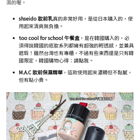
濕的喔。
shseido 妝前乳
真的非常好用，是從日本購入的，使
用起來清爽無負擔。
too cool for school
午餐盒
，是在韓國購入的，必
須得說韓國的底妝系列都擁有超強的輕透感，並兼具
遮瑕！雖然台灣也有專櫃，不過有些東西還是只有韓
國限定，韓國購物心得：
請點我
。
M.A.C 妝前保濕精華
，這款使用起來濃稠但不黏膩，
但有點小貴。