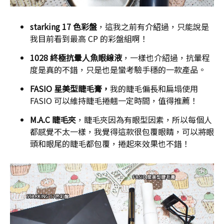
starking 17 色彩盤
，這我之前有
介紹
過，只能說是
我目前看到最高 CP 的彩盤組啊！
1028 終極抗暈人魚眼線液
，一樣也介紹過，抗暈程
度是真的不錯，只是也是蠻考驗手穩的一款產品。
FASIO 星美型睫毛膏，
我的睫毛偏長和扁塌使用
FASIO 可以維持睫毛捲翹一定時間，值得推薦！
M.A.C 睫毛夾
，睫毛夾因為有眼型因素，所以每個人
都感覺不太一樣，我覺得這款很包覆眼睛，可以將眼
頭和眼尾的睫毛都包覆，捲起來效果也不錯！