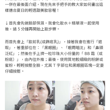
一併在最後面介紹，現在先來手把手的教大家如何畫出這
樣適合夏日的輕透甜美妝容喔！
↓首先會先做臉部保濕，我會化妝水＋精華液一起使用
後，過 5 分鐘再開始上妝步驟。
而首先會上「妝前乳(或飾底乳)」，接著我會在進行「遮
瑕」，著重部位在：「黑眼圈」、「眼周暗沈」和「鼻頭
泛紅」；然後在手上擠一粒珍珠大小份量的「 BB 霜（或
粉底）」，由內往外推；最後，使用質地較細緻的粉餅或
蜜粉，輕輕按壓全臉，尤其 T 字部位和黑眼圈區塊一定要
仔細按壓。