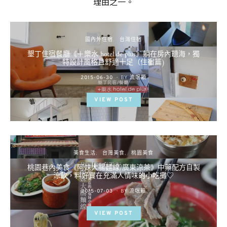
理由之一。
國內外住宿
台灣住宿
墾丁住宿餐廳《＋樂水 hotel de plus》躺在房內聽海，獨
特設計風格且舒適十足（住宿篇)
POSTED
2015-06-30
BY
流氓顆
ON
VIEW POST
美食生活
台灣美食
桃園美食
桃園巷內美食《阿妹大腸麵線/廣東涼茶》中藥配方自製
涼飲，料好實在充滿人情味的小吃攤♡
POSTED
2015-07-03
BY
流氓顆
ON
VIEW POST