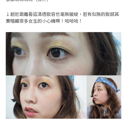
↓超近距離看這清透妝容也毫無破綻，若有似無的妝感其
實暗藏很多女生的小心機啊！哈哈哈！