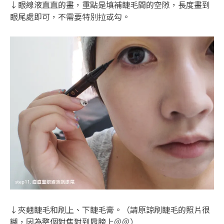
↓眼線液直直的畫，重點是填補睫毛間的空隙，長度畫到
眼尾處即可，不需要特別拉或勾。
↓夾翹睫毛和刷上、下睫毛膏。（請原諒刷睫毛的照片很
糊，因為整個對焦對到肩膀上＠＠）