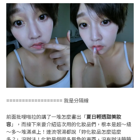
================== 我是分隔線
前面批哩啪拉的講了一堆怎麼畫出「
夏日輕透甜美妝
容
」，而接下來要介紹這次用的化妝品們，根本是超～級
～多～堆滿桌上！連流氓湯都說「妳化妝品怎麼這麼
多？」沒辦法！化妝是個很多眉角的東西，沒有辦法簡簡