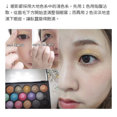
↓ 眼影都採用大地色系中的淺色系，先用 1 色用指腹沾
取，從眉毛下方開始塗滿整個眼窩；而再用 2 色淡淡地塗
滿下眼皮，讓臥蠶變得飽滿。