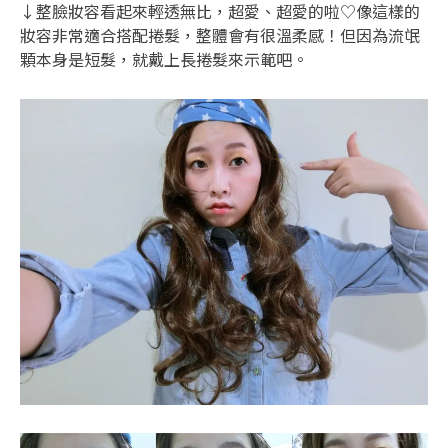
↓整臉妝容看起來輕透無比，超愛、超愛的啦♡像這樣的
妝容非常適合搭配捲髮，整體會有很溫柔感！但因為流氓
顆本身是短髮，就戴上長捲髮來示範吧。