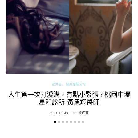
愛漂亮
醫美經驗分享
人生第一次打淚溝，有點小緊張 ? 桃園中壢
星和診所-黃承翔醫師
POSTED
2021-12-30
BY
流氓顆
ON