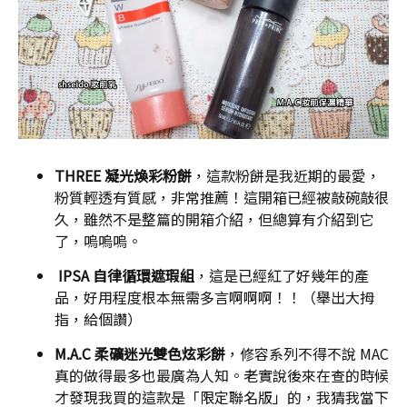
THREE 凝光煥彩粉餅
，這款粉餅是我近期的最愛，
粉質輕透有質感，非常推薦！這開箱已經被敲碗敲很
久，雖然不是整篇的開箱介紹，但總算有介紹到它
了，嗚嗚嗚。
IPSA 自律循環遮瑕組
，這是已經紅了好幾年的產
品，好用程度根本無需多言啊啊啊！！（舉出大拇
指，給個讚）
M.A.C 柔礦迷光雙色炫彩餅
，修容系列不得不說 MAC
真的做得最多也最廣為人知。老實說後來在查的時候
才發現我買的這款是「限定聯名版」的，我猜我當下