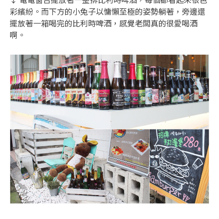
彩繽紛。而下方的小兔子以慵懶至極的姿勢躺著，旁邊還
擺放著一箱喝完的比利時啤酒，感覺老闆真的很愛喝酒
啊。