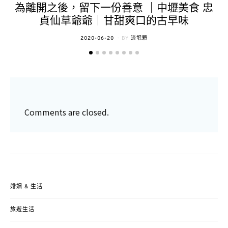
為離開之後，留下一份善意 ｜中壢美食 忠
貞仙草爺爺｜甘甜爽口的古早味
POSTED
2020-06-20
BY
流氓顆
ON
Comments are closed.
婚姻 & 生活
旅遊生活