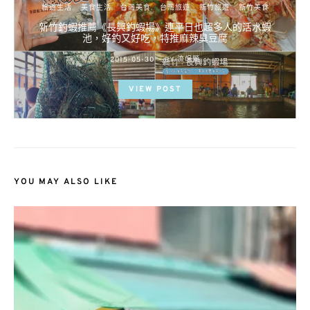
旅遊生活
美食生活
台灣美食
台灣旅遊
新竹旅遊
新竹美食
新竹釣蝦推薦《長興釣蝦場》連平日也超多人的活水蝦
池，好釣又好吃，特推麻辣臭豆腐
POSTED
2015-05-30
BY
流氓顆
ON
VIEW POST
YOU MAY ALSO LIKE