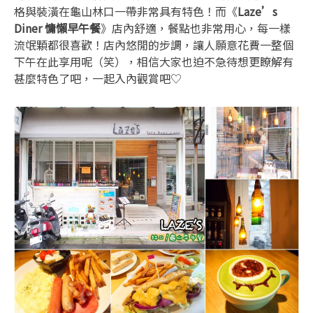
格與裝潢在龜山林口一帶非常具有特色！而《
Laze’s
Diner 慵懶早午餐
》店內舒適，餐點也非常用心，每一樣
流氓顆都很喜歡！店內悠閒的步調，讓人願意花費一整個
下午在此享用呢（笑），相信大家也迫不急待想更瞭解有
甚麼特色了吧，一起入內觀賞吧♡