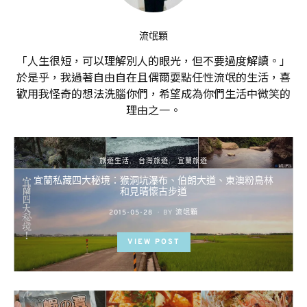
流氓顆
「人生很短，可以理解別人的眼光，但不要過度解讀。」
於是乎，我過著自由自在且偶爾耍點任性流氓的生活，喜
歡用我怪奇的想法洗腦你們，希望成為你們生活中微笑的
理由之一。
旅遊生活
台灣旅遊
宜蘭旅遊
宜蘭私藏四大秘境：猴洞坑瀑布、伯朗大道、東澳粉鳥林
和見晴懷古步道
POSTED
2015-05-28
BY
流氓顆
ON
VIEW POST