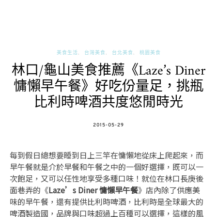
美食生活
台灣美食
台北美食
桃園美食
林口/龜山美食推薦《Laze’s Diner
慵懶早午餐》好吃份量足，挑瓶
比利時啤酒共度悠閒時光
POSTED
2015-05-29
ON
每到假日總想要睡到日上三竿在慵懶地從床上爬起來，而
早午餐就是介於早餐和午餐之中的一個好選擇，既可以一
次飽足，又可以任性地享受多種口味！就位在林口長庚後
面巷弄的《
Laze’s Diner 慵懶早午餐
》店內除了供應美
味的早午餐，還有提供比利時啤酒，比利時是全球最大的
啤酒製造國，品牌與口味超過上百種可以選擇，這樣的風