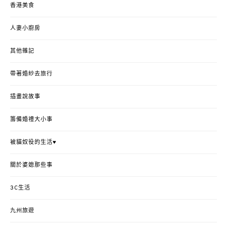
香港美食
人妻小廚房
其他雜記
帶著婚紗去旅行
插畫說故事
籌備婚禮大小事
被貓奴役的生活♥
關於婆媳那些事
3C生活
九州旅遊