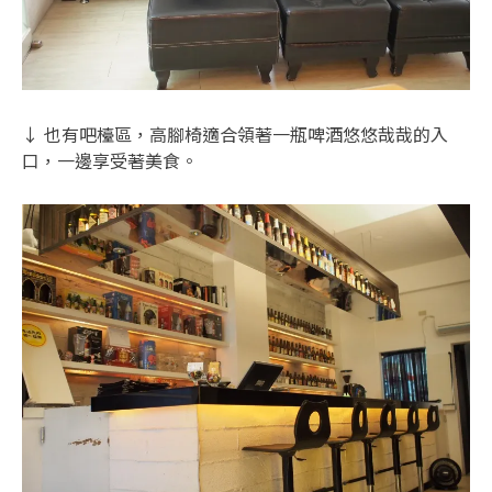
↓ 也有吧檯區，高腳椅適合領著一瓶啤酒悠悠哉哉的入
口，一邊享受著美食。