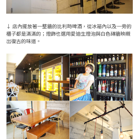
↓ 店內擺放著一整牆的比利時啤酒，從冰箱內以及一旁的
櫃子都是滿滿的；燈飾也選用愛迪生燈泡與白色磚牆映襯
出復古的味道。