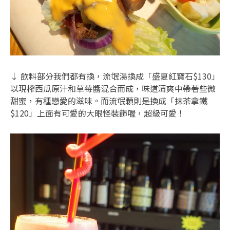
↓ 飲料部分我們都有換，流氓湯換成「盛夏紅寶石$130」
以現榨西瓜原汁和草莓醬混合而成，味道清爽中帶著些微
甜蜜，有種戀愛的滋味。而流氓顆則是換成「抹茶拿鐵
$120」上面有可愛的大眼怪裝飾喔，超級可愛！