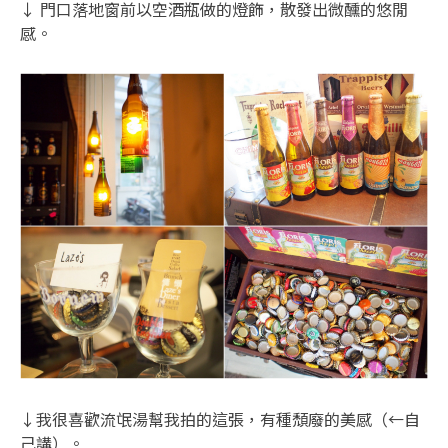
↓ 門口落地窗前以空酒瓶做的燈飾，散發出微醺的悠閒
感。
↓我很喜歡流氓湯幫我拍的這張，有種頹廢的美感（←自
己講）。