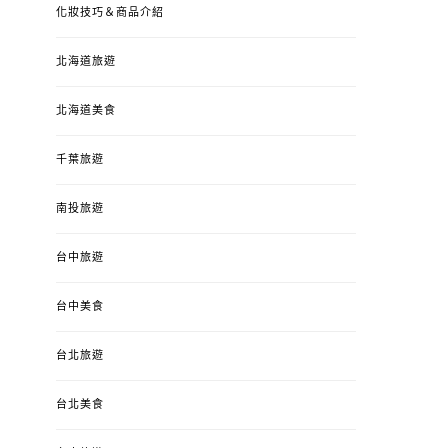
化妝技巧＆商品介紹
北海道旅遊
北海道美食
千葉旅遊
南投旅遊
婚姻 & 生活
成為媽媽之後
婚姻 & 生活
成
台中旅遊
4y3m ：視力檢查、練習犯
【已結團】30
錯、認識華德福
PURETÉCARE ＆ 
冬乾癢肌救星?
台中美食
POSTED
2023-04-12
BY
流氓顆
是損失！
ON
台北旅遊
POSTED
2022-12-05
B
ON
台北美食