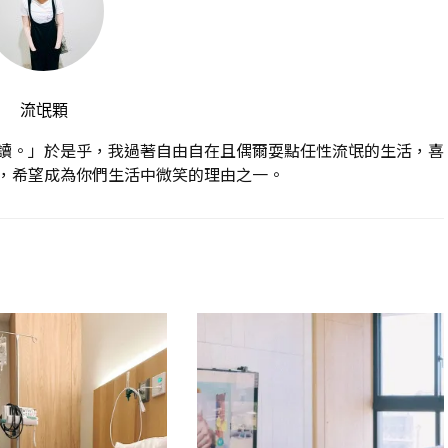
流氓顆
讀。」於是乎，我過著自由自在且偶爾耍點任性流氓的生活，喜
，希望成為你們生活中微笑的理由之一。