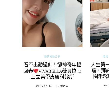
醫美經驗分享
婚姻 
看不出動過針！卻神奇年輕
人生第
瘤，拜託
回春
VIVABELLA薇貝拉 @
園禾馨
上立美學皮膚科診所
POS
202
POSTED
2025-12-04
BY
流氓顆
ON
ON