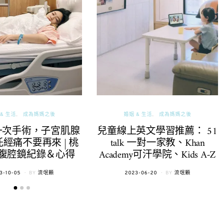
& 生活
成為媽媽之後
婚姻 & 生活
成為媽媽之後
一次手術，子宮肌腺
兒童線上英文學習推薦： 51
經痛不要再來 | 桃
talk 一對一家教、Khan
腹腔鏡紀錄＆心得
Academy可汗學院、Kids A-Z
TED
POSTED
3-10-05
BY
流氓顆
2023-06-20
BY
流氓顆
ON