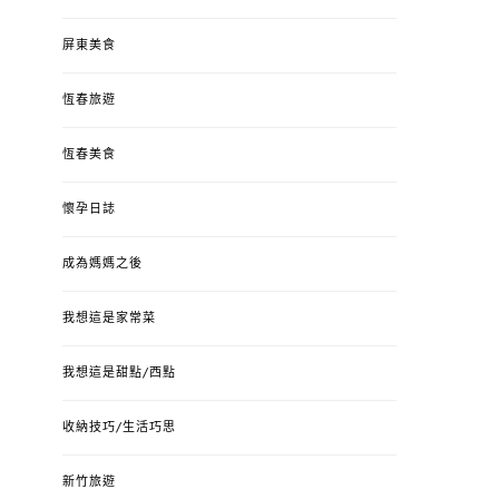
屏東美食
恆春旅遊
恆春美食
懷孕日誌
成為媽媽之後
我想這是家常菜
我想這是甜點/西點
收納技巧/生活巧思
新竹旅遊