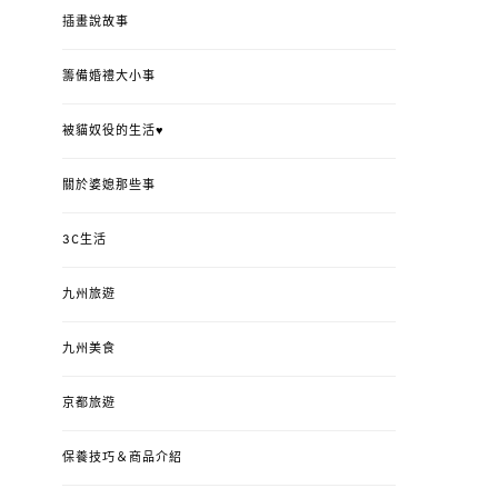
插畫說故事
籌備婚禮大小事
被貓奴役的生活♥
關於婆媳那些事
3C生活
九州旅遊
九州美食
京都旅遊
保養技巧＆商品介紹