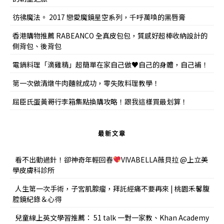
彷彿魔法。 2017 戀愛魔鏡星空系列，千呼萬喚的黑唇膏
香港購物推薦 RABEANCO 全真皮包包，質感好超棒收納設計的
側背包、後背包
電鍋料理「滴雞精」超簡單在家自己做♥自己的身體，自己補！
第一次做清燉牛肉麵就成功，零失敗料理教學！
屈臣氏蛋黃哥行李箱集點換購攻略！跟我這樣買最划算！
最新文章
看不出動過針！卻神奇年輕回春
VIVABELLA薇貝拉 @上立美
學皮膚科診所
人生第一次手術，子宮肌腺瘤，拜託經痛不要再來 | 桃園禾馨腹
腔鏡紀錄＆心得
兒童線上英文學習推薦： 51 talk 一對一家教、Khan Academy