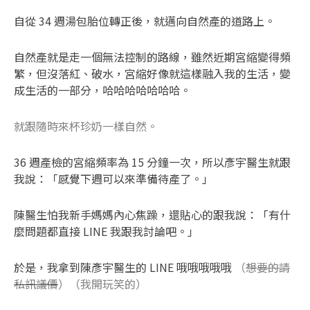
自從 34 週湯包胎位轉正後，就邁向自然產的道路上。
自然產就是走一個無法控制的路線，雖然近期宮縮變得頻
繁，但沒落紅、破水，宮縮好像就這樣融入我的生活，變
成生活的一部分，哈哈哈哈哈哈哈。
就跟隨時來杯珍奶一樣自然。
36 週產檢的宮縮頻率為 15 分鐘一次，所以彥宇醫生就跟
我說：「感覺下週可以來準備待產了。」
陳醫生怕我新手媽媽內心焦躁，還貼心的跟我說：「有什
麼問題都直接 LINE 我跟我討論吧。」
於是，我拿到陳彥宇醫生的 LINE 哦哦哦哦哦
（
想要的請
私訊議價
）（我開玩笑的）