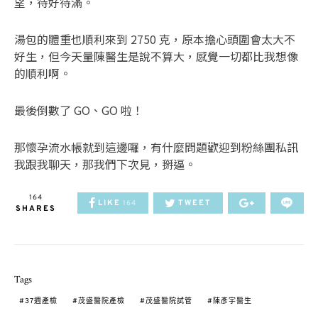
望，待好待滿。
湯包的體重也順利來到 2750 克，原本擔心頭圍會太大不
好生，但今天量陳醫生是說不算大，感覺一切都比我想像
的順利啊。
最後倒數了 GO、GO 啦！
那懷孕流水帳就到這邊囉，有什麼問題歡迎到粉絲團私訊
我跟我聊天，那我們下次見，掰逼。
164
LIKE
TWEET
164
SHARES
Tags
37週產檢
茂盛醫院產檢
茂盛醫院試管
陳彥宇醫生