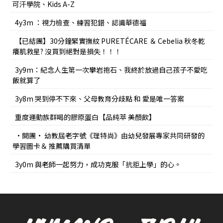
可汗學院、Kids A-Z
4y3m ：視力檢查、練習犯錯、認識華德福
【已結團】30分鐘緊實撫紋 PURETÉCARE ＆ Cebelia 秋冬乾
癢肌救星? 沒買到絕對是損失！！！
3y9m：紀念人生第一次攀岩抱石、我終於放過自己孩子不愛吃
飯就算了
3y8m 哭到停不下來、父母教育分歧點 和 愛是唯一答案
重度運動族群喝的膠原蛋白【品純萃 美顏飲】
•開團• 幼教屆老字號《理特尚》由幼兒發展專家共同研發的
學習圖卡＆ 推薦購買清單
3y0m 與老師一起努力，成功克服「抗拒上學」的心。