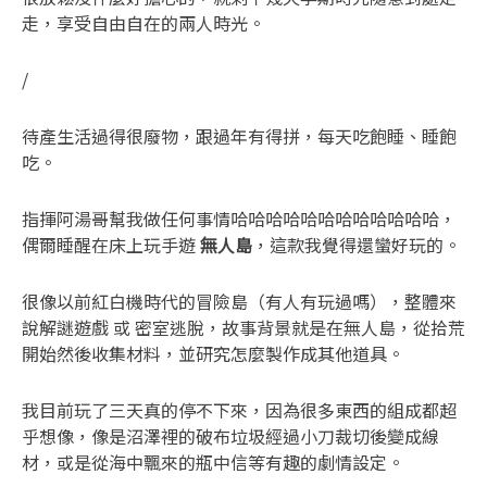
走，享受自由自在的兩人時光。
/
待產生活過得很廢物，跟過年有得拼，每天吃飽睡、睡飽
吃。
指揮阿湯哥幫我做任何事情哈哈哈哈哈哈哈哈哈哈哈哈，
偶爾睡醒在床上玩手遊
無人島
，這款我覺得還蠻好玩的。
很像以前紅白機時代的冒險島（有人有玩過嗎），整體來
說解謎遊戲 或 密室逃脫，故事背景就是在無人島，從拾荒
開始然後收集材料，並研究怎麼製作成其他道具。
我目前玩了三天真的停不下來，因為很多東西的組成都超
乎想像，像是沼澤裡的破布垃圾經過小刀裁切後變成線
材，或是從海中飄來的瓶中信等有趣的劇情設定。