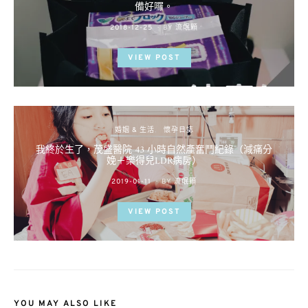
備好囉。
POSTED
2018-12-25
BY
流氓顆
ON
VIEW POST
婚姻 & 生活
懷孕日誌
我終於生了，茂盛醫院 43 小時自然產奮鬥紀錄（減痛分
娩＋樂得兒LDR病房）
POSTED
2019-01-11
BY
流氓顆
ON
VIEW POST
YOU MAY ALSO LIKE