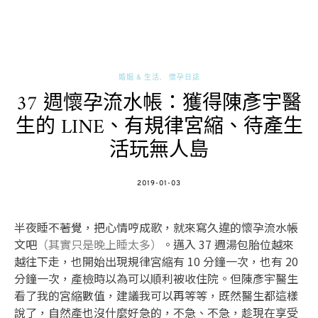
婚姻 & 生活
懷孕日誌
37 週懷孕流水帳：獲得陳彥宇醫
生的 LINE、有規律宮縮、待產生
活玩無人島
POSTED
2019-01-03
ON
半夜睡不著覺，把心情哼成歌，就來寫久違的懷孕流水帳
文吧
（其實只是晚上睡太多）
。邁入 37 週湯包胎位越來
越往下走，也開始出現規律宮縮有 10 分鐘一次，也有 20
分鐘一次，產檢時以為可以順利被收住院。但陳彥宇醫生
看了我的宮縮數值，建議我可以再等等，既然醫生都這樣
說了，自然產也沒什麼好急的，不急、不急，趁現在享受