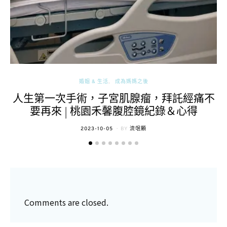
婚姻 & 生活
成為媽媽之後
人生第一次手術，子宮肌腺瘤，拜託經痛不
要再來 | 桃園禾馨腹腔鏡紀錄＆心得
POSTED
2023-10-05
BY
流氓顆
ON
Comments are closed.