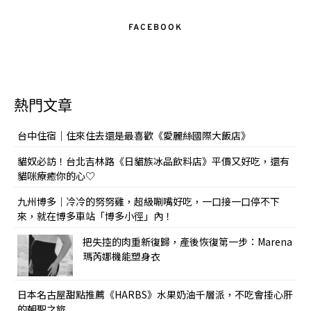
FACEBOOK
熱門文章
台中住宿｜住來住去還是最喜歡《愛麗絲國際大飯店》
貓奴必訪！台北吉林路《日貓族冰品飲料店》平價又好吃，還有
貓咪療癒你的心♡
九州博多｜冷冷的努努雞，超級唰嘴好吃，一口接一口停不下
來，就在博多車站「博多小徑」內！
把失控的肉重新復歸，產後恢復第一步：Marena
瑪芮娜機能塑身衣
日本名古屋甜點推薦《HARBS》水果奶油千層派，不吃會捶心肝
的朝聖之旅