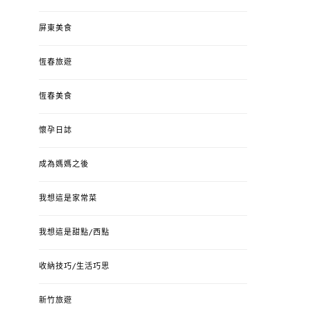
屏東美食
恆春旅遊
恆春美食
懷孕日誌
成為媽媽之後
我想這是家常菜
我想這是甜點/西點
收納技巧/生活巧思
新竹旅遊