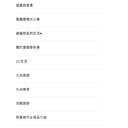
插畫說故事
籌備婚禮大小事
被貓奴役的生活♥
關於婆媳那些事
3C生活
九州旅遊
九州美食
京都旅遊
保養技巧＆商品介紹