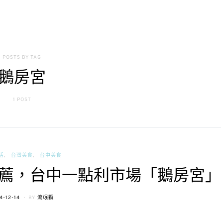
POSTS BY TAG
鵝房宮
1 POST
活
台灣美食
台中美食
薦，台中一點利市場「鵝房宮」
STED
4-12-14
BY
流氓顆