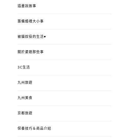
插畫說故事
籌備婚禮大小事
被貓奴役的生活♥
關於婆媳那些事
3C生活
九州旅遊
九州美食
京都旅遊
保養技巧＆商品介紹