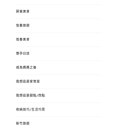
屏東美食
恆春旅遊
恆春美食
懷孕日誌
成為媽媽之後
我想這是家常菜
我想這是甜點/西點
收納技巧/生活巧思
新竹旅遊