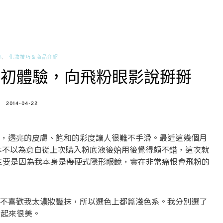
亮
化妝技巧＆商品介紹
影膏初體驗，向飛粉眼影說掰掰
POSTED
2014-04-22
ON
，透亮的皮膚、飽和的彩度讓人很難不手滑。最近這幾個月
原本不以為意自從上次購入粉底液後始用後覺得頗不錯，這次就
影膏，主要是因為我本身是帶硬式隱形眼鏡，實在非常痛恨會飛粉的
不喜歡我太濃妝豔抹，所以選色上都篇淺色系。我分別選了
看起來很美。